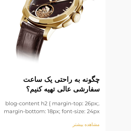
چگونه به راحتی یک ساعت
سفارشی عالی تهیه کنیم؟
.blog-content h2 { margin-top: 26px;
margin-bottom: 18px; font-size: 24px
!important; font-weight: 600; line-
مشاهده بیشتر
height: normal; } .blog-content h3 {