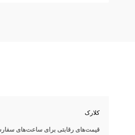
margin-top: 26px; margin-bottom:
18px; font-size: 20px !important;
font-w...
کلارک
قیمت‌های رقابتی برای ساعت‌های سفار