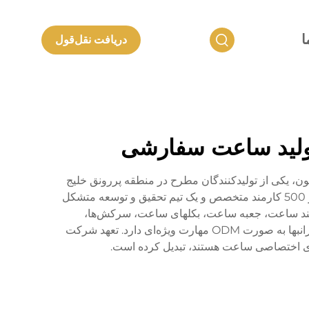
ا
دریافت نقل‌قول
 تولید ساعت سفارشی
عب از شرکت محصولات فلزی شنژن لانکون، یکی از تولیدکنندگان مطرح در منطقه پررونق خلیج
گوانگ‌دونگ-هونگ کنگ-ماکائو است. این شرکت دارای یک مجتمع گسترده به مساحت بیش از 20,000 متر مربع است و بیش از 500 کارمند متخصص و یک تیم تحقیق و توسعه متشکل
جمله بند ساعت، جعبه ساعت، بکلهای ساعت، سرکش‌ها،
انگشترهای طلا K، صفحه‌های ساعت و جواهرات فلزات گرانبها تخصص دارد و همچنین در طراحی و تولید ساعت‌های فلزات گرانبها به صورت ODM مهارت ویژه‌ای دارد. تعهد شرکت
های اختصاصی ساعت هستند، تبدیل کرده است.