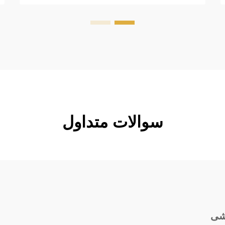
margin-top: 26px; margin-bottom:
18px; font-size: 20px !important;
font-w...
سوالات متداول
شی