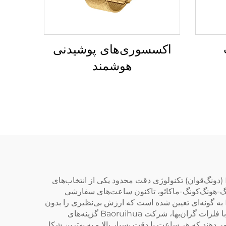
اکسسوری‌های پوشیدنی
هوشمند
در زمینه یافتن یک قطعه عالی از زمان‌سنج که ترکیبی از سبک، کیفیت و قیمت مناسب برای خانم‌ها باشد، شرکت Baoruihua (دونگ‌قوان) تکنولوژی دقت محدود یکی از انتخاب‌های
تراتژیک در منطقه خلیج گوانگ‌دونگ-هونگ‌کونگ-ماکائو، تاکنون ساعت‌های سفارشی
زیبایی را با توجه به سلیقه‌های متفاوت خانم‌ها طراحی کرده است. قیمت ساعت سفارشی برای خانم‌ها در شرکت Baoruihua به گونه‌ای تعیین شده است که ارزش بی‌نظیری را بدون
ت compromise کیفیت یا دقت دست‌ساز فراهم کند. آیا به دنبال یک قطعه ظریف با طناب باریک هستید یا یک قطعه برجسته با فلزات گران‌بها، شرکت Baoruihua گزینه‌های
ی‌دهند که هر ساعت با دقت بسیار بالا و به بهترین شکل