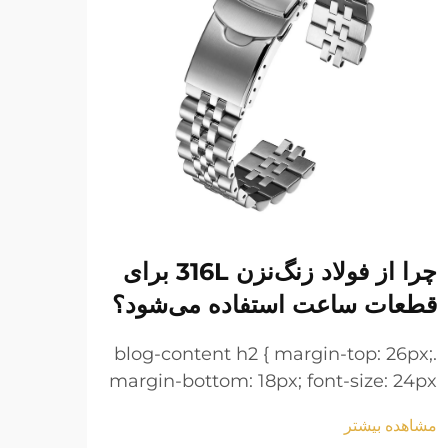
چرا از فولاد زنگ‌نزن 316L برای
دستب
قطعات ساعت استفاده می‌شود؟
نگه 
6px;
.blog-content h2 { margin-top: 26px;
 24px
margin-bottom: 18px; font-size: 24px
line-
!important; font-weight: 600; line-
مشاهده بیشتر
مشاهد
 h3 {
height: normal; } .blog-content h3 {