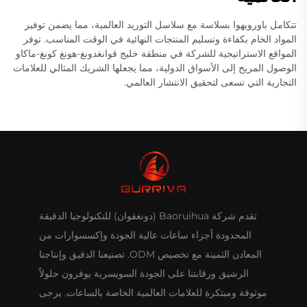
تتكامل باورويهوا بسلاسة مع سلاسل التوريد العالمية، مما يضمن توفير
المواد الخام بكفاءة وتسليم المنتجات النهائية في الوقت المناسب. توفر
المواقع الاستراتيجية للشركة في منطقة خليج قوانغدونغ-هونغ كونغ-ماكاو
الوصول المريح إلى الأسواق الدولية، مما يجعلها الشريك المثالي للعلامات
التجارية التي تسعى لتحقيق الانتشار العالمي.
تقدم شركة Baoruihua (دونغقوان) للتكنولوجيا الدقيقة
المحدودة أجزاء ساعات عالية الجودة وإكسسوارات من
المعادن الثمينة مع تخصيص ODM. تصنيعنا الدقيق وإنتاجنا
الرشيق ورقابتنا على الجودة السويسرية يوفرون حلولاً
موثوقة ومبتكرة للعلامات العالمية الخاصة بالساعات. يرجى