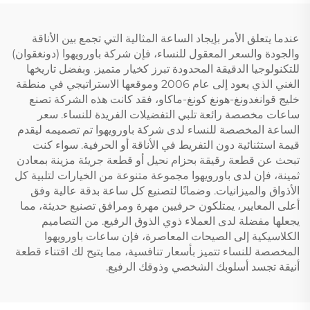
عندما يتعلق الأمر بإيجاد الساعة المثالية التي تجمع بين الأناقة
والجودة والسعر المعقول للنساء، فإن شركة باورويهوا (دونغقوان)
للتكنولوجيا الدقيقة المحدودة تبرز كخيار متميز. وبفضل تاريخها
الغني الذي يعود إلى عام 2006 وموقعها الاستراتيجي في منطقة
خليج قوانغدونغ-هونغ كونغ-ماكاو، فقد كانت هذه الشركة تصنع
ساعات مخصصة رائعة تلبي التفضيلات الفريدة للنساء. سعر
الساعة المخصصة للنساء لدى شركة باورويهوا تم تصميمه ليقدم
قيمة استثنائية دون التفريط في الأناقة أو الحرفية. سواء كنت
تبحث عن قطعة رقيقة بحزام نحيل أو قطعة جريئة مزينة بمعادن
ثمينة، فإن لدى باورويهوا مجموعة متنوعة من الخيارات لتلبية كل
الأذواق والميزانيات. وضمانًا لتصنيع كل ساعة بدقة عالية وفق
أعلى المعايير، يمتلكون حرفيين مهرة ومرافق تصنيع حديثة، مما
يجعلها مفضلة لدى العملاء ذوي الذوق الرفيع. من التصاميم
الكلاسيكية إلى الصيحات المعاصرة، فإن ساعات باورويهوا
المخصصة للنساء تتميز بأسعار تنافسية، مما يتيح لك اقتناء قطعة
أنيقة تجسد أسلوبك الشخصي وذوقك الرفيع.