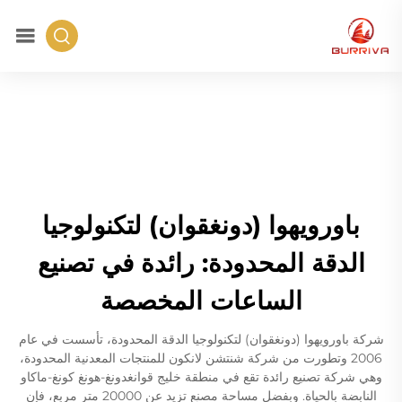
باورويهوا (دونغقوان) لتكنولوجيا
الدقة المحدودة: رائدة في تصنيع
الساعات المخصصة
شركة باورويهوا (دونغقوان) لتكنولوجيا الدقة المحدودة، تأسست في عام
2006 وتطورت من شركة شنتشن لانكون للمنتجات المعدنية المحدودة،
وهي شركة تصنيع رائدة تقع في منطقة خليج قوانغدونغ-هونغ كونغ-ماكاو
النابضة بالحياة. وبفضل مساحة مصنع تزيد عن 20000 متر مربع، فإن