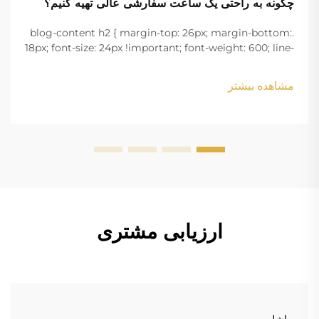
چگونه به راحتی یک ساعت سفارشی عالی تهیه کنیم؟
.blog-content h2 { margin-top: 26px; margin-bottom:
18px; font-size: 24px !important; font-weight: 600; line-
height: normal; } .blog-content h3 { margin-top: 26px;
margin-bottom: 18px; font-size: 20px !important; font-
مشاهده بیشتر
w...
ارزیابی مشتری