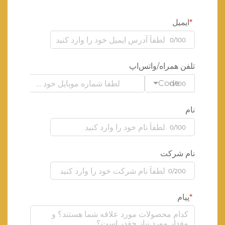
ایمیل
0/100
تلفن همراه/واتس‌اپ
Code
0/100
نام
0/100
نام شرکت
0/200
پیام