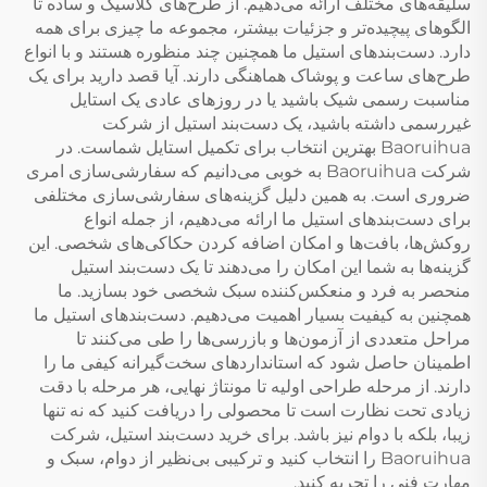
سلیقه‌های مختلف ارائه می‌دهیم. از طرح‌های کلاسیک و ساده تا
الگوهای پیچیده‌تر و جزئیات بیشتر، مجموعه ما چیزی برای همه
دارد. دست‌بند‌های استیل ما همچنین چند منظوره هستند و با انواع
طرح‌های ساعت و پوشاک هماهنگی دارند. آیا قصد دارید برای یک
مناسبت رسمی شیک باشید یا در روزهای عادی یک استایل
غیررسمی داشته باشید، یک دست‌بند استیل از شرکت
Baoruihua بهترین انتخاب برای تکمیل استایل شماست. در
شرکت Baoruihua به خوبی می‌دانیم که سفارشی‌سازی امری
ضروری است. به همین دلیل گزینه‌های سفارشی‌سازی مختلفی
برای دست‌بند‌های استیل ما ارائه می‌دهیم، از جمله انواع
روکش‌ها، بافت‌ها و امکان اضافه کردن حکاکی‌های شخصی. این
گزینه‌ها به شما این امکان را می‌دهند تا یک دست‌بند استیل
منحصر به فرد و منعکس‌کننده سبک شخصی خود بسازید. ما
همچنین به کیفیت بسیار اهمیت می‌دهیم. دست‌بند‌های استیل ما
مراحل متعددی از آزمون‌ها و بازرسی‌ها را طی می‌کنند تا
اطمینان حاصل شود که استانداردهای سخت‌گیرانه کیفی ما را
دارند. از مرحله طراحی اولیه تا مونتاژ نهایی، هر مرحله با دقت
زیادی تحت نظارت است تا محصولی را دریافت کنید که نه تنها
زیبا، بلکه با دوام نیز باشد. برای خرید دست‌بند استیل، شرکت
Baoruihua را انتخاب کنید و ترکیبی بی‌نظیر از دوام، سبک و
مهارت فنی را تجربه کنید.