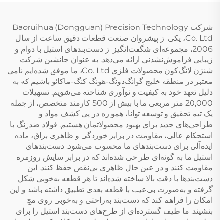
شرکت Baoruihua (Dongguan) Precision Technology
Co. Ltd، یکی از پیشروان صنعت قطعات دقیق ساعت از سال
2006، مجموعه‌ای شگفت‌انگیز از دست‌بند‌های استیل با دوام و
زیبایی فراموش‌نشدنی ارائه می‌دهد. به عنوان جانشین شرکت
شنژن لانگ‌کون محصولات فلزی Co. Ltd، ما موفق شده‌ایم نامی
معتبر در منطقه خلیج گوانگ‌دونگ-هونگ کنگ-ماکائو باشیم که به
دلیل تعهد خود به کیفیت و نوآوری شناخته می‌شویم. تسهیلات
20,000 متر مربعی ما با بیش از 500 کارمند متخصص، از جمله
یک تیم تحقیق و توسعه توانا، همواره در پی کشف مواد و
طراحی‌های جدید برای بهبود محصولاتمان هستیم. فولاد ضدزنگ با
استحکام عالی، مقاومت در برابر خوردگی و ظاهری براق، ماده
ایده‌آلی برای دست‌بند‌های ما محسوب می‌شود. دست‌بند‌های
استیل ما به گونه‌ای طراحی شده‌اند که در برابر سایش روزمره
مقاومت کنند و در عین حال ظاهری بی‌نقص حفظ کنند. این
دست‌بند‌ها با دقت بالا ساخته شده‌اند تا هر قطعه به‌خوبی شکل
گرفته و به‌صورت بی‌عیب با قطعه بعدی تطبیق داشته باشد و این
امکان را فراهم کند که دست‌بند به‌راحتی و به‌خوبی روی مچ
بنشیند. ما طیف گسترده‌ای از طرح‌های دست‌بند استیل را برای