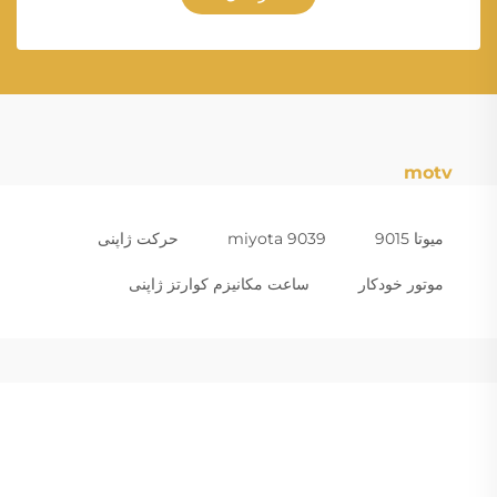
motv
میوتا 9015
miyota 9039
حرکت ژاپنی
موتور خودکار
ساعت مکانیزم کوارتز ژاپنی