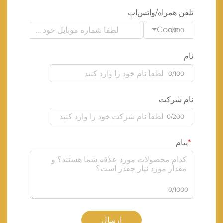
تلفن همراه/واتس‌اپ
Code
0/100
نام
0/100
نام شرکت
0/200
پیام
0/1000
ارسال