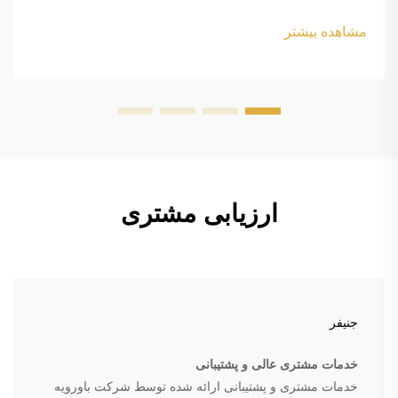
height: normal; } .blog-content h3 { margin-top: 26px;
margin-bottom: 18px; font-size: 20px !important; font-
مشاهده بیشتر
w...
ارزیابی مشتری
جنیفر
خدمات مشتری عالی و پشتیبانی
خدمات مشتری و پشتیبانی ارائه شده توسط شرکت باورویه