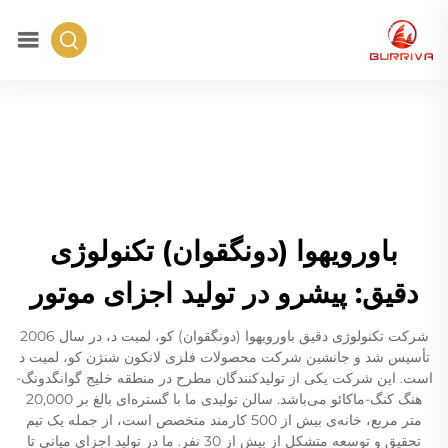
باورویهوا (دونگقوان) تکنولوژی
دقیق: پیشرو در تولید اجزای موتور
شرکت تکنولوژی دقیق باورویهوا (دونگقوان) کو، لمیت د، در سال 2006
تأسیس شد و جانشین شرکت محصولات فلزی لانکون شنژن کو، لمیت د
است. این شرکت یکی از تولیدکنندگان مطرح در منطقه خلیج گوانگدونگ-
هنگ کنگ-ماکائو می‌باشد. سالن تولیدی ما با گستره‌ای بالغ بر 20,000
متر مربع، خانه‌ی بیش از 500 کارمند متخصص است، از جمله یک تیم
تحقیق و توسعه متشکل از بیش از 30 نفر. ما در تولید اجزای میانی تا