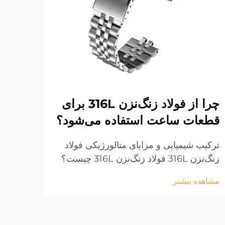
چرا از فولاد زنگ‌نزن 316L برای
دستب
قطعات ساعت استفاده می‌شود؟
نگه 
ترکیب شیمیایی و مزایای متالورژیکی فولاد
چرا ن
زنگ‌نزن 316L فولاد زنگ‌نزن 316L چیست؟
چگونگ
درک ترکیب شیمیایی آن فولاد زنگ‌نزن 316L
دستبن
مشاهده بیشتر
مشاهد
جزء خانواده آستنیتی است و عمدتاً از آهن به
تماس 
همراه حدود 16 تا 18 درصد کرومی...
زندگی
انسان