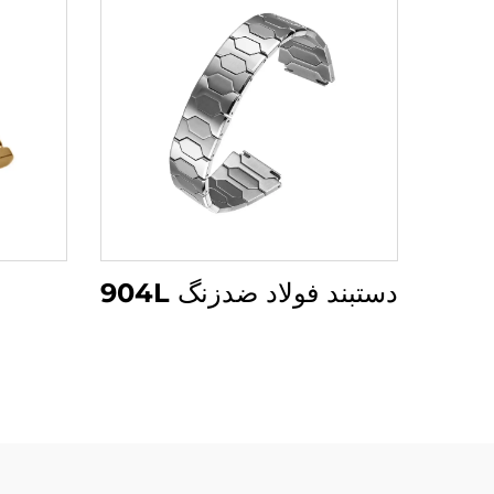
ق
دستبند فولاد ضدزنگ 904L