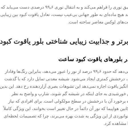
تولید مصنوعی یاقوت کبود امکان کالیبراسیون دقیق نوری را فراهم می‌کند و به انتقال نوری ۹۹٫۶ درصدی دست می‌یابد که
 هیچ ماده‌ای به طور جهانی بی‌عیب نیست، تعادل یاقوت کبود بین زیبایی
ت‌های لوکس معاصر ساخته است.
تر و جذابیت زیبایی شناختی بلور یاقوت کبود
ر بلورهای یاقوت کبود ساعت
کریستال یاقوتی شفافیت نوری برجسته‌ای ارائه می‌دهد که حدود ۹۹٫۶ درصد از نور را عبور می‌دهد، بنابراین رنگ‌ها وفادار
ون، درخشش کمتری ایجاد می‌شود. شیشه معدنی تمایل دارد که با گذشت
نگیز یاقوت اجازه نمی‌دهد این تشوهات بصری آزاردهنده رخ دهد. این بدین
ش خورشیدی به جای اینکه در شیشه گم شوند، شارپ و واضح به نظر
حوه برخورد آن با درخشش در سطح مولکولی است. برای افرادی که نیاز
ن هواپیما که نور آن دائماً در حال تغییر است بخوانند، این ویژگی کاملاً
نوردی از این ویژگی به شدت بهره می‌برند، چرا که تصمیمات لحظه‌ای
 مشاهده کرد.