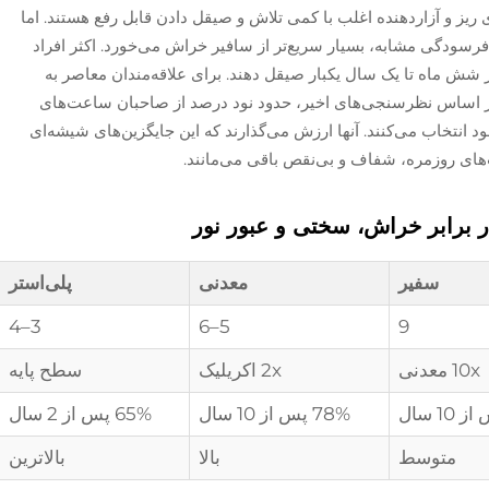
 ریز و آزاردهنده اغلب با کمی تلاش و صیقل دادن قابل رفع هستند. اما
سودگی مشابه، بسیار سریع‌تر از سافیر خراش می‌خورد. اکثر افراد
 شش ماه تا یک سال یکبار صیقل دهند. برای علاقه‌مندان معاصر به
ر اساس نظرسنجی‌های اخیر، حدود نود درصد از صاحبان ساعت‌های
د انتخاب می‌کنند. آنها ارزش می‌گذارند که این جایگزین‌های شیشه‌ای
‌های روزمره، شفاف و بی‌نقص باقی می‌مانند.
ر برابر خراش، سختی و عبور نور
سفیر
معدنی
پلی‌استر
3–4
5–6
9
10x معدنی
2x اکریلیک
سطح پایه
78% پس از 10 سال
65% پس از 2 سال
متوسط
بالا
بالاترین