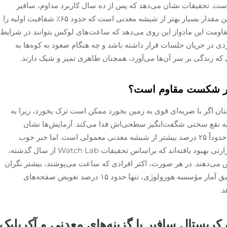
است. تحقیقات نشان می‌دهد که پس از ده سال کاربرد مداوم، سافیر
حدود ۹۸٪ از شفافیت اولیه خود را حفظ می‌کند. این مقدار بسیار بهتر از شیشه معدنی است که حدود ۶۵٪ شفافیت اولیه را
ریلیک که تنها به ۴۰٪ می‌رسد. مقاومت این مادواز این روی می‌دهد که ساعت‌های لوکس بتوانند در شرایط
ی در جریان جلسات قرار داشته باشد و چه هنگام صعود به کوه‌ها به
ه زندگی بر سر آن‌ها می‌آورد، همچنان ظاهری تمیز و شیک دارند.
رابر شکست مقاوم است؟
ان اگر با ضربه‌ای قوی به زمین بخورد ممکن است ترک بخورد، زیرا به
 به نفع سختی شگفت‌انگیز سطحی‌اش فدا می‌کند. آزمایش‌ها نشان
می‌دهند که هنگام افتادن، احتمال شکستن سافیر حدوداً ۲۵ درصد بیشتر از شیشه معدنی معمولی است. اما خبر خوب
اینجاست: تولیدکنندگان با روش‌هایی مانند تمپر حرارتی بهبود یافته‌اند که براساس تحقیقات Watch Lab از سال گذشته،
کستن را تقریباً ۴۰ درصد کاهش می‌دهند. در هر صورت، اکثر افرادی که ساعت می‌پوشند، بیشتر نگران
خراشیدگی هستند تا شکستن واقعی. در نهایت، طبق آمار مؤسسه هورولوژی، تنها حدود ۱۵ درصد تعویض صفحه‌های
د.
کریستال سافیر با گزینه‌های معدنی و آکریلیک