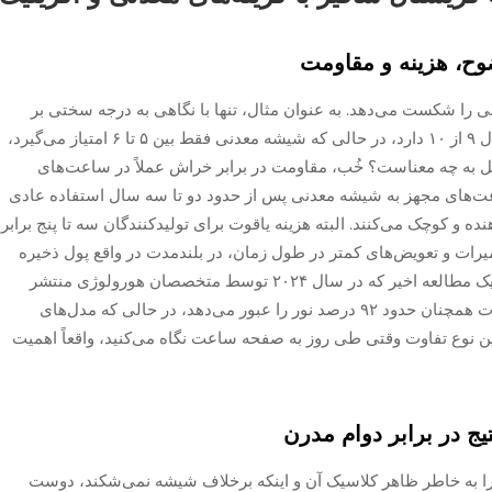
وح، هزینه و مقاومت
ی را شکست می‌دهد. به عنوان مثال، تنها با نگاهی به درجه سختی بر
اساس مقیاس مووس، یاقوت امتیاز محکمی معادل ۹ از ۱۰ دارد، در حالی که شیشه معدنی فقط بین ۵ تا ۶ امتیاز می‌گیرد،
ونمون در سال ۲۰۲۳. این در عمل به چه معناست؟ خُب، مقاومت در برابر خراش عملاً در ساعت‌های
ت‌های مجهز به شیشه معدنی پس از حدود دو تا سه سال استفاده عادی
 و کوچک می‌کنند. البته هزینه یاقوت برای تولیدکنندگان سه تا پنج برابر
میرات و تعویض‌های کمتر در طول زمان، در بلندمدت در واقع پول ذخیره
می‌کند. و همچنین نباید شفافیت را فراموش کرد. یک مطالعه اخیر که در سال ۲۰۲۴ توسط متخصصان هورولوژی منتشر
شده، نشان می‌دهد که پس از ده سال کامل، یاقوت همچنان حدود ۹۲ درصد نور را عبور می‌دهد، در حالی که مدل‌های
کاهش می‌یابند. این نوع تفاوت وقتی طی روز به صفحه ساعت نگاه می‌کنید، واقعاً اهمیت
یج در برابر دوام مدرن
 را به خاطر ظاهر کلاسیک آن و اینکه برخلاف شیشه نمی‌شکند، دوست