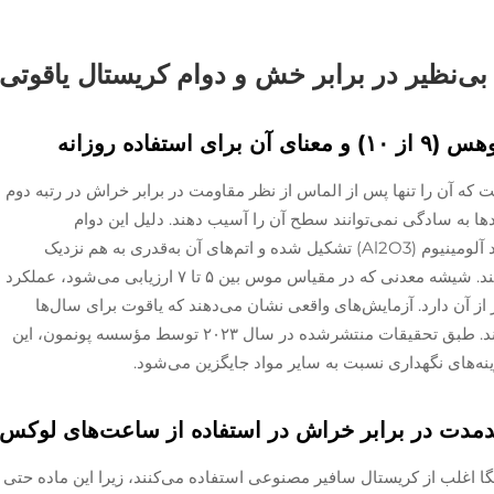
ی‌نظیر در برابر خش و دوام کریستال یاقوتی
فاده روزانه
اقوت دارای سختی موس برابر با ۹ از ۱۰ است که آن را تنها پس از الماس از نظر مقاومت در برابر خراش در رتبه دوم
دها به سادگی نمی‌توانند سطح آن را آسیب دهند. دلیل این دوام
فوق‌العاده، ساختار اتمی آن است. یاقوت از اکسید آلومینیوم (Al2O3) تشکیل شده و اتم‌های آن به‌قدری به هم نزدیک
هستند که تقریباً یک سپر غیرقابل نفوذ ایجاد می‌کنند. شیشه معدنی که در مقیاس موس بین ۵ تا ۷ ارزیابی می‌شود، عملکرد
از آن دارد. آزمایش‌های واقعی نشان می‌دهند که یاقوت برای سال‌ها
بیشتر از سایر مواد، شفاف و بی‌نقص باقی می‌ماند. طبق تحقیقات منتشرشده در سال ۲۰۲۳ توسط مؤسسه پونمون، این
ه‌های نگهداری نسبت به سایر مواد جایگزین می‌شود.
ندمدت در برابر خراش در استفاده از ساعت‌های لوکس
ا اغلب از کریستال سافیر مصنوعی استفاده می‌کنند، زیرا این ماده حتی