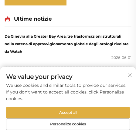
Ultime notizie
Da Ginevra alla Greater Bay Area: tre trasformazioni strutturali
nella catena di approvvigionamento globale degli orologi rivelate
da Watch
2026-06-01
We value your privacy
Approfondimento su Watches & Wonders 2026: 5 tendenze negli
accessori per orologi che definiranno il futuro dell’alta orologeria
We use cookies and similar tools to provide our services.
2026-05-27
If you don't want to accept all cookies, click Personalize
cookies.
Accept all
Personalize cookies
E-MAIL
TEL
HOMEPAGE
PRODOTTI