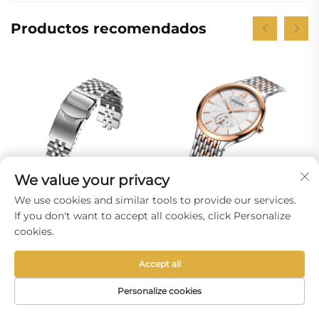
Productos recomendados
We value your privacy
We use cookies and similar tools to provide our services.
If you don't want to accept all cookies, click Personalize
Reloj de Cuarzo
pulsera de acero
cookies.
inoxidable 316L
Accept all
Noticias de actualidad
Personalize cookies
CORREO
TEL
PÁGINA DE
ELECTRÓNICO
PRODUCTOS
INICIO