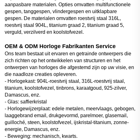
aanpasbare materialen. Opties omvatten multifunctionele
gespen, tanggespen, vlindergespen en uitklapbare
gespen. De materialen omvatten roestvrij staal 316L,
roestvrij staal 904L, titanium graad 2, titanium graad 5,
verguld, verzilverd en koolstofvezel.
OEM & ODM Horloge Fabrikanten Service
Ons team bestaat uit ervaren en getrainde ontwerpers die
zich richten op het ontwikkelen van structuren en het
ontwerpen van horloges die afgestemd zijn op uw visie, en
die naadloze creaties opleveren.
- Horlogekast: 904L-roestvrij staal, 316L-roestvrij staal,
titanium, koolstofvezel, tinbrons, karaatgoud, 925-zilver,
Damascus, enz.
- Glas: saffierkristal
- Horlogewijzerplaat: edele metalen, meervlaags, gebogen,
laaggebrand email, drukgevormd, parelmoer, glasemail,
guilloché, steen, koolstofvezel, ijskristal-titanium, zonne-
energie, Damascus, enz.
- Beweging: mechanisch, kwarts.