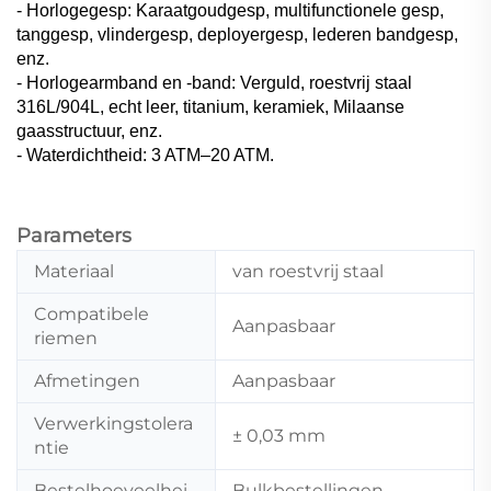
- Horlogegesp: Karaatgoudgesp, multifunctionele gesp,
tanggesp, vlindergesp, deployergesp, lederen bandgesp,
enz.
- Horlogearmband en -band: Verguld, roestvrij staal
316L/904L, echt leer, titanium, keramiek, Milaanse
gaasstructuur, enz.
- Waterdichtheid: 3 ATM–20 ATM.
Parameters
Materiaal
van roestvrij staal
Compatibele
Aanpasbaar
riemen
Afmetingen
Aanpasbaar
Verwerkingstolera
± 0,03 mm
ntie
Bestelhoeveelhei
Bulkbestellingen