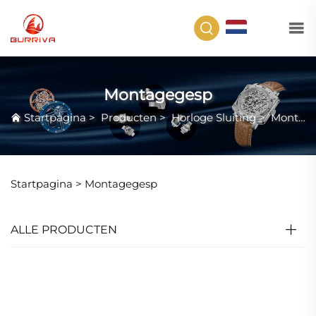
NL
Montagegesp
Startpagina
>
Producten
>
Horloge Sluiting
>
Montagegesp
Startpagina >
Montagegesp
ALLE PRODUCTEN