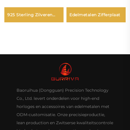
925 Sterling Zilveren
Edelmetalen Zifferplaat
Kast
Baoruihua (Dongguan) Precision Technology
Co., Ltd. levert onderdelen voor high-end
horloges en accessoires van edelmetalen met
ODM-customisatie. Onze precisieproductie,
lean production en Zwitserse kwaliteitscontrole