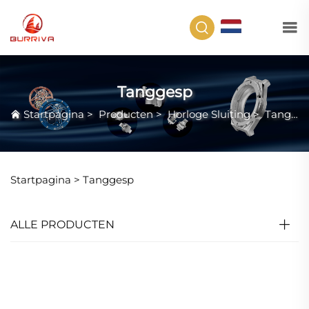
NL
Tanggesp
Startpagina
>
Producten
>
Horloge Sluiting
>
Tanggesp
Startpagina >
Tanggesp
ALLE PRODUCTEN