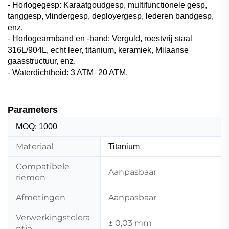
- Horlogegesp: Karaatgoudgesp, multifunctionele gesp,
tanggesp, vlindergesp, deployergesp, lederen bandgesp,
enz.
- Horlogearmband en -band: Verguld, roestvrij staal
316L/904L, echt leer, titanium, keramiek, Milaanse
gaasstructuur, enz.
- Waterdichtheid: 3 ATM–20 ATM.
Parameters
MOQ: 1000
Materiaal
Titanium
Compatibele
Aanpasbaar
riemen
Afmetingen
Aanpasbaar
Verwerkingstolera
± 0,03 mm
ntie