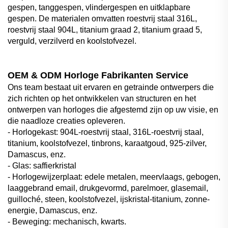
gespen, tanggespen, vlindergespen en uitklapbare
gespen. De materialen omvatten roestvrij staal 316L,
roestvrij staal 904L, titanium graad 2, titanium graad 5,
verguld, verzilverd en koolstofvezel.
OEM & ODM Horloge Fabrikanten Service
Ons team bestaat uit ervaren en getrainde ontwerpers die
zich richten op het ontwikkelen van structuren en het
ontwerpen van horloges die afgestemd zijn op uw visie, en
die naadloze creaties opleveren.
- Horlogekast: 904L-roestvrij staal, 316L-roestvrij staal,
titanium, koolstofvezel, tinbrons, karaatgoud, 925-zilver,
Damascus, enz.
- Glas: saffierkristal
- Horlogewijzerplaat: edele metalen, meervlaags, gebogen,
laaggebrand email, drukgevormd, parelmoer, glasemail,
guilloché, steen, koolstofvezel, ijskristal-titanium, zonne-
energie, Damascus, enz.
- Beweging: mechanisch, kwarts.