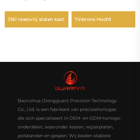
316l roestvrij stalen kast
Tinbrons Hoofd
Baoruihua (Dongguan) Precision Technology
Co., Ltd. is een fabrikant van precisiehorloges
die zich specialiseert in OEM- en ODM-horloge-
onderdelen, waaronder kasten, wijzerplaten,
polsbanden en gespen. Wij bieden stabiele