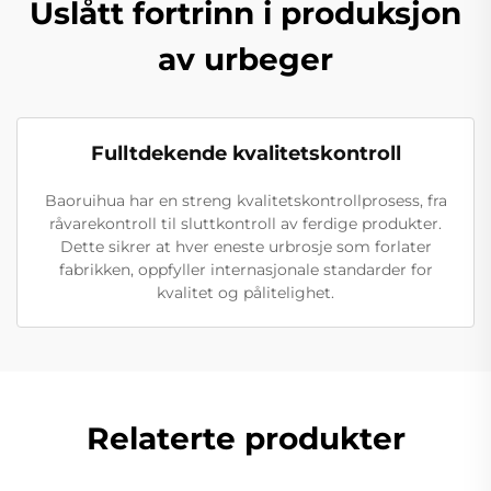
Uslått fortrinn i produksjon
av urbeger
Fulltdekende kvalitetskontroll
Baoruihua har en streng kvalitetskontrollprosess, fra
råvarekontroll til sluttkontroll av ferdige produkter.
Dette sikrer at hver eneste urbrosje som forlater
fabrikken, oppfyller internasjonale standarder for
kvalitet og pålitelighet.
Relaterte produkter