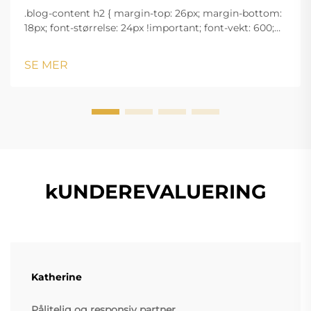
.blog-content h2 { margin-top: 26px; margin-bottom:
18px; font-størrelse: 24px !important; font-vekt: 600;
linjeavstand: normal; } .blog-content h3 { margin-top:
26px; margin-bottom: 18px; font-størrelse: 20px
SE MER
!important; font-v...
kUNDEREVALUERING
Katherine
Pålitelig og responsiv partner