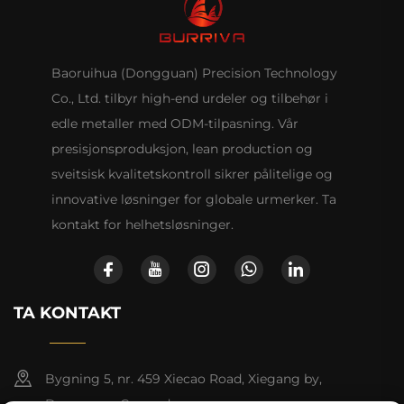
Baoruihua (Dongguan) Precision Technology
Co., Ltd. tilbyr high-end urdeler og tilbehør i
edle metaller med ODM-tilpasning. Vår
presisjonsproduksjon, lean production og
sveitsisk kvalitetskontroll sikrer pålitelige og
innovative løsninger for globale urmerker. Ta
kontakt for helhetsløsninger.
TA KONTAKT
Bygning 5, nr. 459 Xiecao Road, Xiegang by,
Dongguan, Guangdong