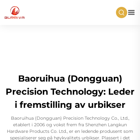
Baoruihua (Dongguan)
Precision Technology: Leder
i fremstilling av urbikser
Baoruihua (Dongguan) Precision Technology Co., Ltd.,
etablert i 2006 og vokst frem fra Shenzhen Langkun
Hardware Products Co. Ltd., er en ledende produsent som
spesialiserer seg på høykvalitets urbikser. Plassert i det