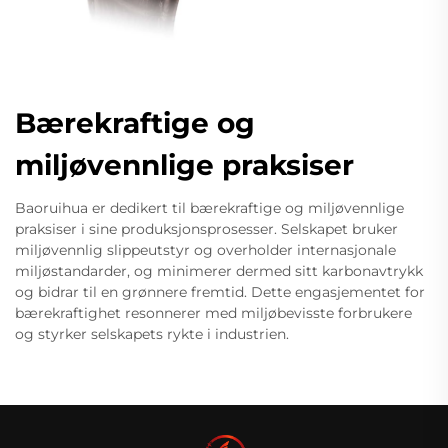
Bærekraftige og
miljøvennlige praksiser
Baoruihua er dedikert til bærekraftige og miljøvennlige
praksiser i sine produksjonsprosesser. Selskapet bruker
miljøvennlig slippeutstyr og overholder internasjonale
miljøstandarder, og minimerer dermed sitt karbonavtrykk
og bidrar til en grønnere fremtid. Dette engasjementet for
bærekraftighet resonnerer med miljøbevisste forbrukere
og styrker selskapets rykte i industrien.