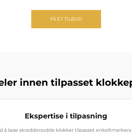
FÅ ET TILBUD
eler innen tilpasset klokk
Ekspertise i tilpasning
å lage skreddersydde klokker tilpasset enkeltmerkers spe