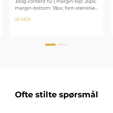
.blog-content h2 { margin-top: 26px;
margin-bottom: 18px; font-størrelse:
24px !important; font-vekt: 600;
SE MER
linjeavstand: normal; } .blog-content
h3 { margin-top: 26px; margin-
bottom: 18px; font-størrelse: 20px
!important; font-v...
Ofte stilte spørsmål