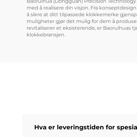
Baoruihua (Dongguan) Precision Technology Co
med å realisere din visjon. Fra konseptdesign
å sikre at ditt tilpassede klokkemerke gjensp
muligheter gjør det mulig for dem å produsere
revitaliserer et eksisterende, er Baoruihuas 
klokkebransjen.
Hva er leveringstiden for spesi