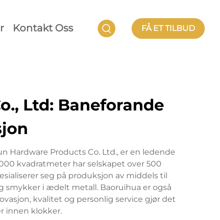
r
Kontakt Oss
FÅ ET TILBUD
., Ltd: Baneforande
sjon
un Hardware Products Co. Ltd., er en ledende
 000 kvadratmeter har selskapet over 500
sialiserer seg på produksjon av middels til
 og smykker i ædelt metall. Baoruihua er også
asjon, kvalitet og personlig service gjør det
r innen klokker.