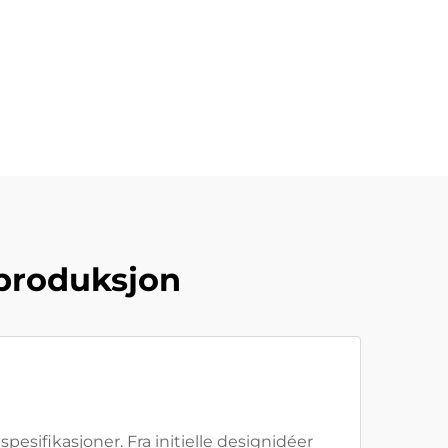
eproduksjon
sifikasjoner. Fra initielle designidéer