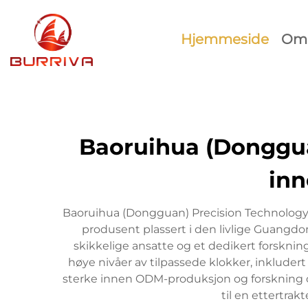
Hjemmeside
Om 
Baoruihua (Donggua
inn
Baoruihua (Dongguan) Precision Technology C
produsent plassert i den livlige Guangd
skikkelige ansatte og et dedikert forsknin
høye nivåer av tilpassede klokker, inkludert
sterke innen ODM-produksjon og forskning og 
til en ettertra