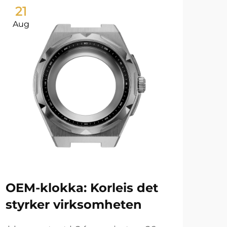
21
2
Aug
Au
OEM-klokka: Korleis det
Kvi
styrker virksomheten
rus