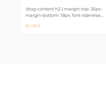
.blog-content h2 { margin-top: 26px;
margin-bottom: 18px; font-størrelse:
24px !important; font-vekt: 600;
SE MER
linjeavstand: normal; } .blog-content
h3 { margin-top: 26px; margin-
bottom: 18px; font-størrelse: 20px
!important; font-v...