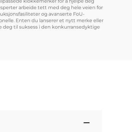
tilpassede klokkemerker for å hjelpe deg
eksperter arbeide tett med deg hele veien for
uksjonsfasiliteter og avanserte FoU-
nelle. Enten du lanserer et nytt merke eller
pe deg til suksess i den konkurransedyktige