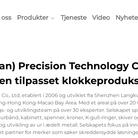
oss
Produkter
Tjeneste
Video
Nyhete
n) Precision Technology Co
en tilpasset klokkeproduk
o., Ltd, etablert i 2006 og utviklet fra Shenzhen Langk
ong-Hong Kong-Macao Bay Area. Med et areal på over 20
gs- og utviklingsteam på over 30 eksperter. Selskapet spe
 urbånd, kabinett, spenner, kroner, K-gull-ringer, skiver
utvikling av ur i ædelt metall. Selskapets fokus på innov
ktet partner for merker som søker skreddersydde løsninge