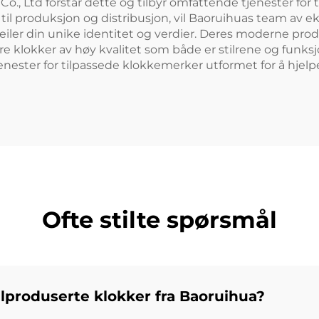
., Ltd forstår dette og tilbyr omfattende tjenester for 
 til produksjon og distribusjon, vil Baoruihuas team av 
eiler din unike identitet og verdier. Deres moderne prod
 klokker av høy kvalitet som både er stilrene og funksjo
tjenester for tilpassede klokkemerker utformet for å hjel
Ofte stilte spørsmål
alproduserte klokker fra Baoruihua?