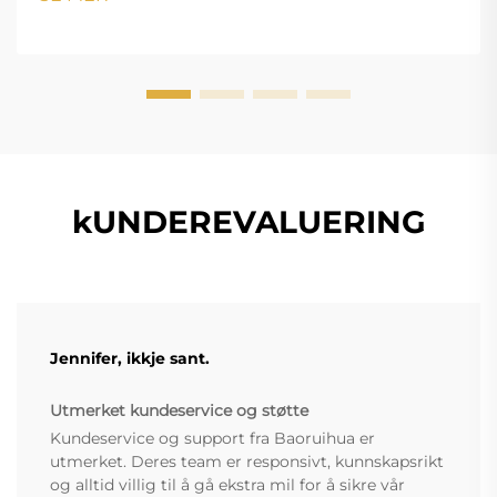
!important; font-v...
kUNDEREVALUERING
Jennifer, ikkje sant.
Utmerket kundeservice og støtte
Kundeservice og support fra Baoruihua er
utmerket. Deres team er responsivt, kunnskapsrikt
og alltid villig til å gå ekstra mil for å sikre vår