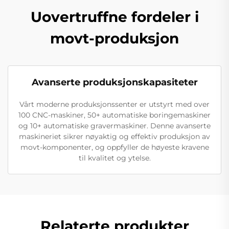
Uovertruffne fordeler i
movt-produksjon
Avanserte produksjonskapasiteter
Vårt moderne produksjonssenter er utstyrt med over
100 CNC-maskiner, 50+ automatiske boringemaskiner
og 10+ automatiske gravermaskiner. Denne avanserte
maskineriet sikrer nøyaktig og effektiv produksjon av
movt-komponenter, og oppfyller de høyeste kravene
til kvalitet og ytelse.
Relaterte produkter