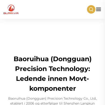
Baoruihua (Dongguan)
Precision Technology:
Ledende innen Movt-
komponenter
Baoruihua (Dongguan) Precision Technology Co., Ltd.,
etablert i 2006 og etterfølger til Shenzhen Langkun