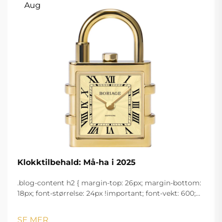
Aug
Klokktilbehald: Må-ha i 2025
.blog-content h2 { margin-top: 26px; margin-bottom:
18px; font-størrelse: 24px !important; font-vekt: 600;
linjeavstand: normal; } .blog-content h3 { margin-top:
26px; margin-bottom: 18px; font-størrelse: 20px
SE MER