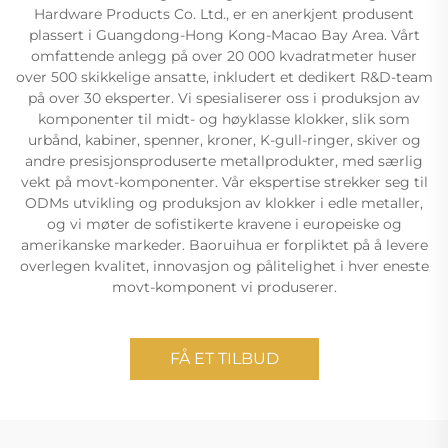
Hardware Products Co. Ltd., er en anerkjent produsent
plassert i Guangdong-Hong Kong-Macao Bay Area. Vårt
omfattende anlegg på over 20 000 kvadratmeter huser
over 500 skikkelige ansatte, inkludert et dedikert R&D-team
på over 30 eksperter. Vi spesialiserer oss i produksjon av
komponenter til midt- og høyklasse klokker, slik som
urbånd, kabiner, spenner, kroner, K-gull-ringer, skiver og
andre presisjonsproduserte metallprodukter, med særlig
vekt på movt-komponenter. Vår ekspertise strekker seg til
ODMs utvikling og produksjon av klokker i edle metaller,
og vi møter de sofistikerte kravene i europeiske og
amerikanske markeder. Baoruihua er forpliktet på å levere
overlegen kvalitet, innovasjon og pålitelighet i hver eneste
movt-komponent vi produserer.
FÅ ET TILBUD