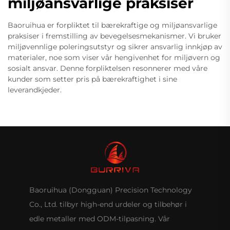
miljøansvarlige praksiser
Baoruihua er forpliktet til bærekraftige og miljøansvarlige
praksiser i fremstilling av bevegelsesmekanismer. Vi bruker
miljøvennlige poleringsutstyr og sikrer ansvarlig innkjøp av
materialer, noe som viser vår hengivenhet for miljøvern og
sosialt ansvar. Denne forpliktelsen resonnerer med våre
kunder som setter pris på bærekraftighet i sine
leverandkjeder.
Baoruihua (Dongguan) Precision Technology
Co., Ltd. tilbyr high-end urdeler og tilbehør i
edle metaller med ODM-tilpasning. Vår