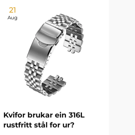
21
2
Aug
Au
Kvifor brukar ein 316L
Ur
rustfritt stål for ur?
ho