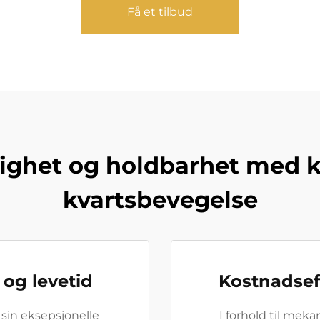
Få et tilbud
tighet og holdbarhet med 
kvartsbevegelse
og levetid
Kostnadseff
 sin eksepsjonelle
I forhold til mek