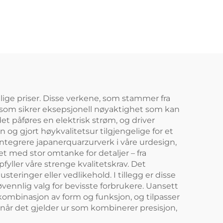
elige priser. Disse verkene, som stammer fra
e som sikrer eksepsjonell nøyaktighet som kan
t påføres en elektrisk strøm, og driver
og gjort høykvalitetsur tilgjengelige for et
integrere japanerquarzurverk i våre urdesign,
t med stor omtanke for detaljer – fra
fyller våre strenge kvalitetskrav. Det
teringer eller vedlikehold. I tillegg er disse
jøvennlig valg for bevisste forbrukere. Uansett
t kombinasjon av form og funksjon, og tilpasser
g når det gjelder ur som kombinerer presisjon,