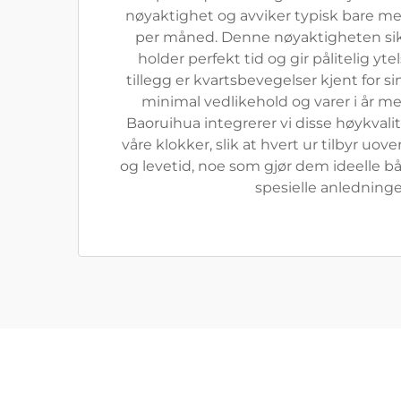
nøyaktighet og avviker typisk bare m
per måned. Denne nøyaktigheten sik
holder perfekt tid og gir pålitelig yte
tillegg er kvartsbevegelser kjent for s
minimal vedlikehold og varer i år med
Baoruihua integrerer vi disse høykvali
våre klokker, slik at hvert ur tilbyr uo
og levetid, noe som gjør dem ideelle bå
spesielle anledninge