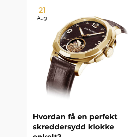
21
Aug
Hvordan få en perfekt
skreddersydd klokke
enkelt?