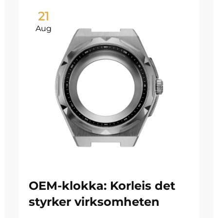
21
Aug
OEM-klokka: Korleis det
styrker virksomheten