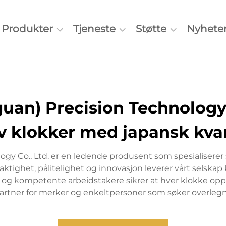
Produkter
Tjeneste
Støtte
Nyhete
an) Precision Technology 
v klokker med japansk kva
y Co., Ltd. er en ledende produsent som spesialiserer 
aktighet, pålitelighet og innovasjon leverer vårt selsk
g kompetente arbeidstakere sikrer at hver klokke oppf
ig partner for merker og enkeltpersoner som søker overleg