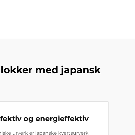
klokker med japansk
ektiv og energieffektiv
aniske urverk er japanske kvartsurverk