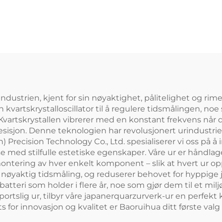
ndustrien, kjent for sin nøyaktighet, pålitelighet og rim
kvartskrystalloscillator til å regulere tidsmålingen, no
rtskrystallen vibrerer med en konstant frekvens når de
isjon. Denne teknologien har revolusjonert urindustrien 
recision Technology Co., Ltd. spesialiserer vi oss på å 
med stilfulle estetiske egenskaper. Våre ur er håndlage
montering av hver enkelt komponent – slik at hvert ur opp
g nøyaktig tidsmåling, og reduserer behovet for hyppige jus
batteri som holder i flere år, noe som gjør dem til et mil
 sportslig ur, tilbyr våre japanerquarzurverk-ur en perfek
s for innovasjon og kvalitet er Baoruihua ditt første val