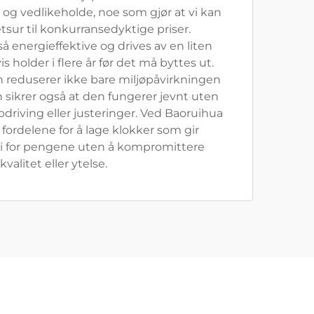
e og vedlikeholde, noe som gjør at vi kan
etsur til konkurransedyktige priser.
å energieffektive og drives av en liten
s holder i flere år før det må byttes ut.
n reduserer ikke bare miljøpåvirkningen
n sikrer også at den fungerer jevnt uten
driving eller justeringer. Ved Baoruihua
 fordelene for å lage klokker som gir
di for pengene uten å kompromittere
kvalitet eller ytelse.