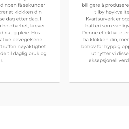
ed noen få sekunder
billigere å produser
rer at klokken din
tilby høykvalit
lse dag etter dag. I
Kvartsurverk er ogs
in holdbarhet, krever
batteri som vanligvi
 riktig pleie. Hos
Denne effektivitete
tative bevegelsene i
fra klokken din, me
vertruffen nøyaktighet
behov for hyppig opp
de til daglig bruk og
utnytter vi disse
r.
eksepsjonell ver