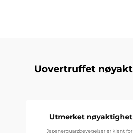
Uovertruffet nøyak
Utmerket nøyaktighet 
Japanerquarzbevegelser er kjent for