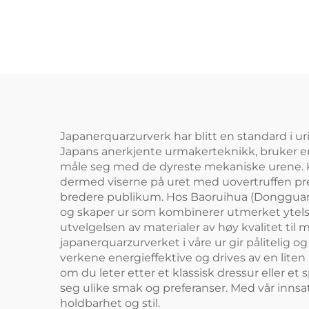
Japanerquarzurverk har blitt en standard i uri
Japans anerkjente urmakerteknikk, bruker en 
måle seg med de dyreste mekaniske urene. Kva
dermed viserne på uret med uovertruffen pres
bredere publikum. Hos Baoruihua (Dongguan) P
og skaper ur som kombinerer utmerket ytelse 
utvelgelsen av materialer av høy kvalitet til 
japanerquarzurverket i våre ur gir pålitelig o
verkene energieffektive og drives av en liten 
om du leter etter et klassisk dressur eller et
seg ulike smak og preferanser. Med vår innsat
holdbarhet og stil.