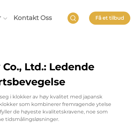
r
Kontakt Oss
Få et tilbud
Co., Ltd.: Ledende
rtsbevegelse
seg i klokker av høy kvalitet med japansk
ap klokker som kombinerer fremragende ytelse
yller de høyeste kvalitetskravene, noe som
ne tidsmålingsløsninger.