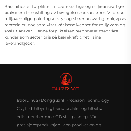
Baoruihua er forpliktet til bærekraftige og miljøansvarlige
praksiser i fremstilling av bevegelsesmekanismer. Vi bruker
miljøvennlige poleringsutstyr og sikrer ansvarlig innkjøp av
materialer, noe som viser vår hengivenhet for miljøvern og
sosialt ansvar. Denne forpliktelsen resonnerer med våre
kunder som setter pris på bærekraftighet i sine
leverandkjeder.
Baoruihua (Dongguan) Precision Technology
Co., Ltd. tilbyr high-end urdeler og tilbehør i
edle metaller med ODM-tilpasning. Vår
presisjonsproduksjon, lean production og