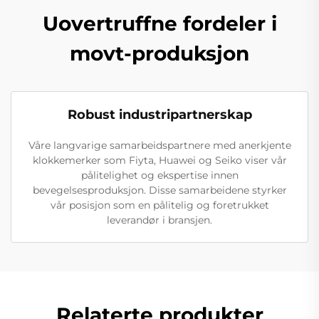
Uovertruffne fordeler i
movt-produksjon
Robust industripartnerskap
Våre langvarige samarbeidspartnere med anerkjente
klokkemerker som Fiyta, Huawei og Seiko viser vår
pålitelighet og ekspertise innen
bevegelsesproduksjon. Disse samarbeidene styrker
vår posisjon som en pålitelig og foretrukket
leverandør i bransjen.
Relaterte produkter