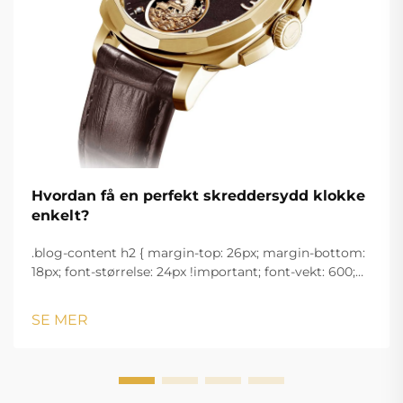
Hvordan få en perfekt skreddersydd klokke
enkelt?
.blog-content h2 { margin-top: 26px; margin-bottom:
18px; font-størrelse: 24px !important; font-vekt: 600;
linjeavstand: normal; } .blog-content h3 { margin-top:
26px; margin-bottom: 18px; font-størrelse: 20px
SE MER
!important; font-v...