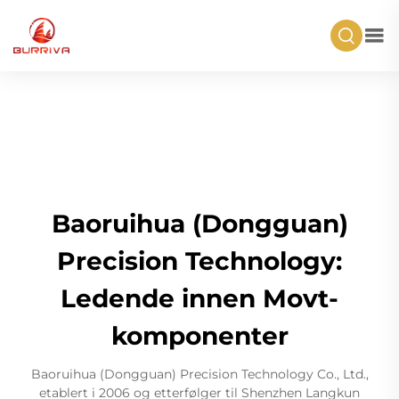
Baoruihua (Dongguan)
Precision Technology:
Ledende innen Movt-
komponenter
Baoruihua (Dongguan) Precision Technology Co., Ltd.,
etablert i 2006 og etterfølger til Shenzhen Langkun