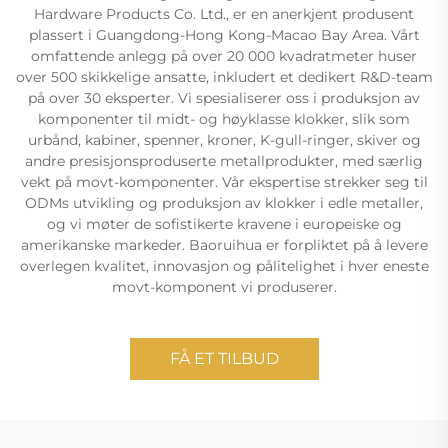
Hardware Products Co. Ltd., er en anerkjent produsent
plassert i Guangdong-Hong Kong-Macao Bay Area. Vårt
omfattende anlegg på over 20 000 kvadratmeter huser
over 500 skikkelige ansatte, inkludert et dedikert R&D-team
på over 30 eksperter. Vi spesialiserer oss i produksjon av
komponenter til midt- og høyklasse klokker, slik som
urbånd, kabiner, spenner, kroner, K-gull-ringer, skiver og
andre presisjonsproduserte metallprodukter, med særlig
vekt på movt-komponenter. Vår ekspertise strekker seg til
ODMs utvikling og produksjon av klokker i edle metaller,
og vi møter de sofistikerte kravene i europeiske og
amerikanske markeder. Baoruihua er forpliktet på å levere
overlegen kvalitet, innovasjon og pålitelighet i hver eneste
movt-komponent vi produserer.
FÅ ET TILBUD