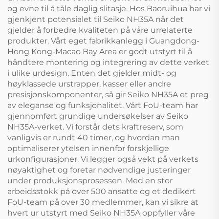
og evne til å tåle daglig slitasje. Hos Baoruihua har vi
gjenkjent potensialet til Seiko NH35A når det
gjelder å forbedre kvaliteten på våre urrelaterte
produkter. Vårt eget fabrikkanlegg i Guangdong-
Hong Kong-Macao Bay Area er godt utstyrt til å
håndtere montering og integrering av dette verket
i ulike urdesign. Enten det gjelder midt- og
høyklassede urstrapper, kasser eller andre
presisjonskomponenter, så gir Seiko NH35A et preg
av eleganse og funksjonalitet. Vårt FoU-team har
gjennomført grundige undersøkelser av Seiko
NH35A-verket. Vi forstår dets kraftreserv, som
vanligvis er rundt 40 timer, og hvordan man
optimaliserer ytelsen innenfor forskjellige
urkonfigurasjoner. Vi legger også vekt på verkets
nøyaktighet og foretar nødvendige justeringer
under produksjonsprosessen. Med en stor
arbeidsstokk på over 500 ansatte og et dedikert
FoU-team på over 30 medlemmer, kan vi sikre at
hvert ur utstyrt med Seiko NH35A oppfyller våre