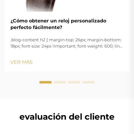
¿Cómo obtener un reloj personalizado
perfecto fácilmente?
.blog-content h2 { margin-top: 26px; margin-bottom:
18px; font-size: 24px !important; font-weight: 600; line-
height: normal; } .blog-content h3 { margin-top: 26px;
margin-bottom: 18px; font-size: 20px !important; font-
VER MÁS
w...
evaluación del cliente