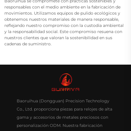
Baoruihua se compromete con prácticas sostenibles y
responsables con el medio ambiente en la fabricación de
movimientos. Utilizamos equipos de pulido ecológicos y
obtenemos nuestros materiales de manera responsable,
reflejando nuestro compromiso con la custodia ambiental
y la responsabilidad social. Este compromiso resuena con
nuestros clientes que valoran la sostenibilidad en sus
cadenas de suministro.
Baoruihua (Dongguan) Precision Technology
Co., Ltd. proporciona piezas para relojes de alta
gama y accesorios de metales preciosos con
personalización ODM. Nuestra fabricación