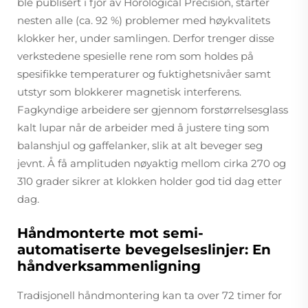
ble publisert i fjor av Horological Precision, starter
nesten alle (ca. 92 %) problemer med høykvalitets
klokker her, under samlingen. Derfor trenger disse
verkstedene spesielle rene rom som holdes på
spesifikke temperaturer og fuktighetsnivåer samt
utstyr som blokkerer magnetisk interferens.
Fagkyndige arbeidere ser gjennom forstørrelsesglass
kalt lupar når de arbeider med å justere ting som
balanshjul og gaffelanker, slik at alt beveger seg
jevnt. Å få amplituden nøyaktig mellom cirka 270 og
310 grader sikrer at klokken holder god tid dag etter
dag.
Håndmonterte mot semi-
automatiserte bevegelseslinjer: En
håndverksammenligning
Tradisjonell håndmontering kan ta over 72 timer for