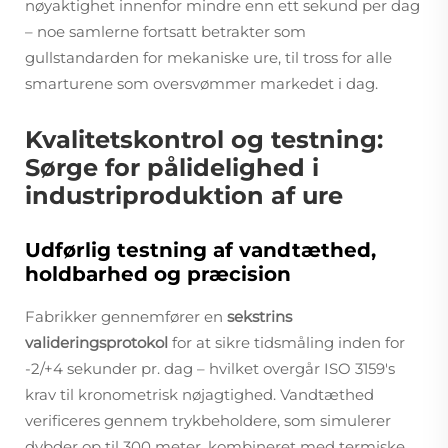
nøyaktighet innenfor mindre enn ett sekund per dag
– noe samlerne fortsatt betrakter som
gullstandarden for mekaniske ure, til tross for alle
smarturene som oversvømmer markedet i dag.
Kvalitetskontrol og testning:
Sørge for pålidelighed i
industriproduktion af ure
Udførlig testning af vandtæthed,
holdbarhed og præcision
Fabrikker gennemfører en
sekstrins
valideringsprotokol
for at sikre tidsmåling inden for
-2/+4 sekunder pr. dag – hvilket overgår ISO 3159's
krav til kronometrisk nøjagtighed. Vandtæthed
verificeres gennem trykbeholdere, som simulerer
dybder op til 300 meter, kombineret med termiske