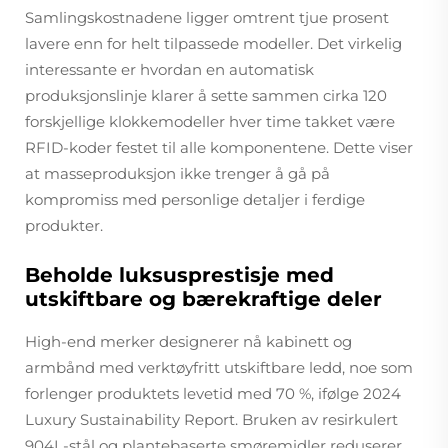
Samlingskostnadene ligger omtrent tjue prosent
lavere enn for helt tilpassede modeller. Det virkelig
interessante er hvordan en automatisk
produksjonslinje klarer å sette sammen cirka 120
forskjellige klokkemodeller hver time takket være
RFID-koder festet til alle komponentene. Dette viser
at masseproduksjon ikke trenger å gå på
kompromiss med personlige detaljer i ferdige
produkter.
Beholde luksusprestisje med
utskiftbare og bærekraftige deler
High-end merker designerer nå kabinett og
armbånd med verktøyfritt utskiftbare ledd, noe som
forlenger produktets levetid med 70 %, ifølge 2024
Luxury Sustainability Report. Bruken av resirkulert
904L-stål og plantebaserte smøremidler reduserer