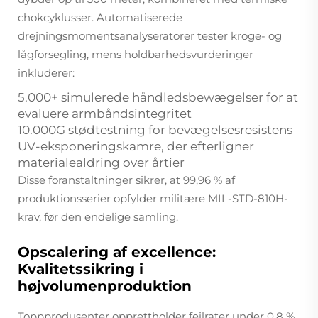
chokcyklusser. Automatiserede
drejningsmomentsanalyseratorer tester kroge- og
lågforsegling, mens holdbarhedsvurderinger
inkluderer:
5.000+ simulerede håndledsbewægelser for at
evaluere armbåndsintegritet
10.000G stødtestning for bevægelsesresistens
UV-eksponeringskamre, der efterligner
materialealdring over årtier
Disse foranstaltninger sikrer, at 99,96 % af
produktionsserier opfylder militære MIL-STD-810H-
krav, før den endelige samling.
Opscalering af excellence:
Kvalitetssikring i
højvolumenproduktion
Toppprodusenter opprettholder feilrater under 0,8 %