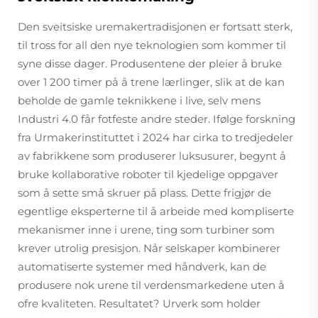
Den sveitsiske uremakertradisjonen er fortsatt sterk,
til tross for all den nye teknologien som kommer til
syne disse dager. Produsentene der pleier å bruke
over 1 200 timer på å trene lærlinger, slik at de kan
beholde de gamle teknikkene i live, selv mens
Industri 4.0 får fotfeste andre steder. Ifølge forskning
fra Urmakerinstituttet i 2024 har cirka to tredjedeler
av fabrikkene som produserer luksusurer, begynt å
bruke kollaborative roboter til kjedelige oppgaver
som å sette små skruer på plass. Dette frigjør de
egentlige eksperterne til å arbeide med kompliserte
mekanismer inne i urene, ting som turbiner som
krever utrolig presisjon. Når selskaper kombinerer
automatiserte systemer med håndverk, kan de
produsere nok urene til verdensmarkedene uten å
ofre kvaliteten. Resultatet? Urverk som holder