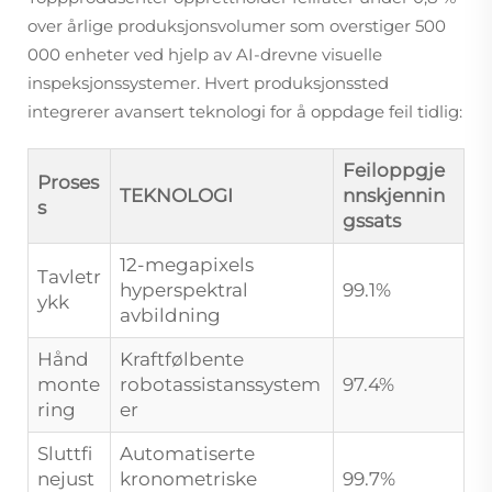
over årlige produksjonsvolumer som overstiger 500
000 enheter ved hjelp av AI-drevne visuelle
inspeksjonssystemer. Hvert produksjonssted
integrerer avansert teknologi for å oppdage feil tidlig:
Feiloppgje
Proses
TEKNOLOGI
nnskjennin
s
gssats
12-megapixels
Tavletr
hyperspektral
99.1%
ykk
avbildning
Hånd
Kraftfølbente
monte
robotassistanssystem
97.4%
ring
er
Sluttfi
Automatiserte
nejust
kronometriske
99.7%