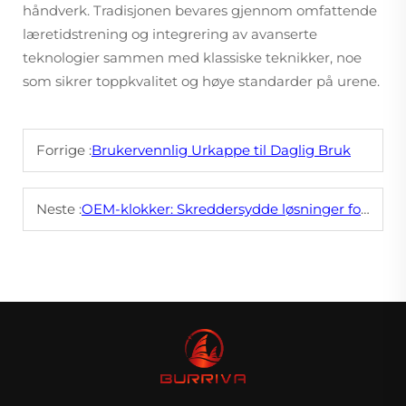
håndverk. Tradisjonen bevares gjennom omfattende
læretidstrening og integrering av avanserte
teknologier sammen med klassiske teknikker, noe
som sikrer toppkvalitet og høye standarder på urene.
Forrige :
Brukervennlig Urkappe til Daglig Bruk
Neste :
OEM-klokker: Skreddersydde løsninger for merkevarer