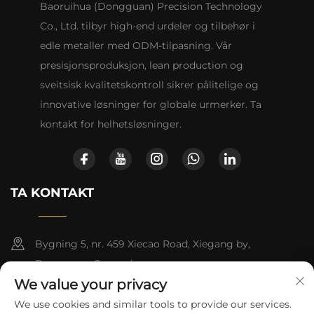
Baoruihua (Dongguan) Precision Technology
Co., Ltd. tilbyr high-end urdeler og tilbehør i
edle metaller med ODM-tilpasning. Vår
presisjonsproduksjon, lean production og
sveitsisk kvalitetskontroll sikrer pålitelige og
innovative løsninger for globale urmerker. Ta
kontakt for helhetsløsninger.
TA KONTAKT
Bygning 5, nr. 459 Xiecao Road, Xiegang by,
Dongguan, Guangdong
We value your privacy
+86-13790150928
We use cookies and similar tools to provide our services.