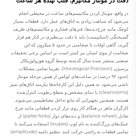
دقت در مونتاژ مکانیزم: قلب تپنده هر ساعت
در واقع، مونتاژ کردن مکانیسم‌های ساعت در محیطی انجام
می‌شود که شباهت زیادی به اتاق‌های عمل دارد. قطعات بسیار
کوچک مانند چرخ‌دنده‌ها، فنرهای فشاری و مکانیسم‌های ظریف
گسیختگی (اسکیپمنت) باید با دقت بی‌نظیری در کنار هم قرار
گیرند، گاهی اوقات تا ضخامتی در حدود ۵ میکرون که این
ضخامت از موی انسان نیز کمتر است. بر اساس برخی تحقیقات
صنعتی منتشر شده سال گذشته توسط گروه هورولوژیکال
پرسیژن (Horological Precision)، تقریبا تمامی مشکلات
(حدود ۹۲ درصد) در ساعت‌های لوکس از همین مرحله مونتاژ
ناشی می‌شود. به همین دلیل این کارخانه‌ها نیازمند اتاق‌های تمیز
(cleanrooms) با دمای مشخص و سطح رطوبت کنترل‌شده
هستند، همچنین تجهیزاتی که مانع تداخل مغناطیسی می‌شوند.
کارگران ماهر در هنگام کار روی تراز کردن قطعاتی مانند چرخ
تعادل (balance wheel) و دنده‌های دوار (pallet forks) از
عینک‌های بزرگ‌کننده به نام لوپ (loupes) استفاده می‌کنند تا
تمامی قطعات به راحتی حرکت کنند. تنظیم دامنه (amplitude)