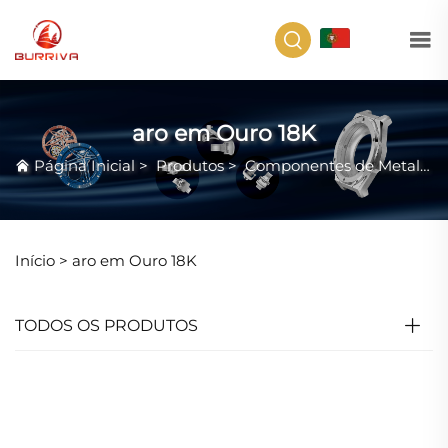
PT
aro em Ouro 18K
Página Inicial
>
Produtos
>
Componentes de Metal Precioso
Início >
aro em Ouro 18K
TODOS OS PRODUTOS