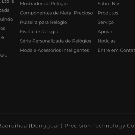
 Ltd. é
Mostrador do Relógio
Sobre Nós
izada
Componentes de Metal Precioso
Produtos
luindo
Pulseira para Relógio
Serviço
mos
Fivela de Relógio
Apoiar
 e
Série Personalizada de Relógios
Notícias
Moda e Acessórios Inteligentes
Entre em Conta
 seu
 Baoruihua (Dongguan) Precision Technology Co.