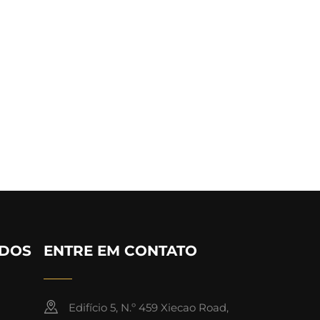
IDOS
ENTRE EM CONTATO
Edifício 5, N.º 459 Xiecao Road,