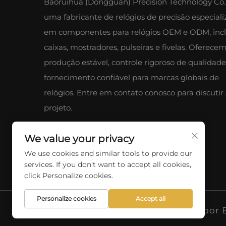
Baoruihua (Dongguan) Precision Technology Co.,
uma fabricante de relógios de precisão especial
em componentes para relógios OEM e ODM, inc
caixas, mostradores, pulseiras e fivelas. Oferece
produção estável, controle rigoroso de qualidade
fornecimento confiável para marcas globais de
relógios. Entre em contato conosco para discutir
projeto.
We value your privacy
We use cookies and similar tools to provide our
services. If you don't want to accept all cookies,
click Personalize cookies.
Personalize cookies
Accept all
Direitos Autorais © 2025 por