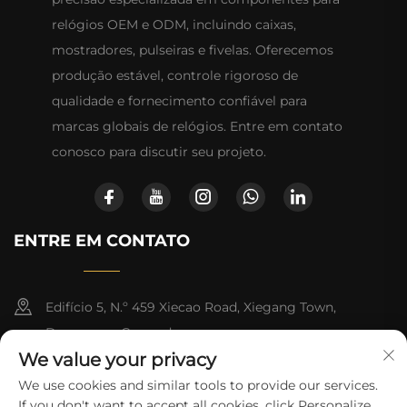
relógios OEM e ODM, incluindo caixas,
mostradores, pulseiras e fivelas. Oferecemos
produção estável, controle rigoroso de
qualidade e fornecimento confiável para
marcas globais de relógios. Entre em contato
conosco para discutir seu projeto.
ENTRE EM CONTATO
Edifício 5, N.º 459 Xiecao Road, Xiegang Town,
Dongguan, Guangdong
We value your privacy
+852-8402 6198
We use cookies and similar tools to provide our services.
If you don't want to accept all cookies, click Personalize