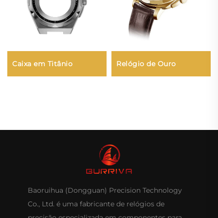
Caixa em Titânio
Relógio de Ouro
Baoruihua (Dongguan) Precision Technology
Co., Ltd. é uma fabricante de relógios de
precisão especializada em componentes para