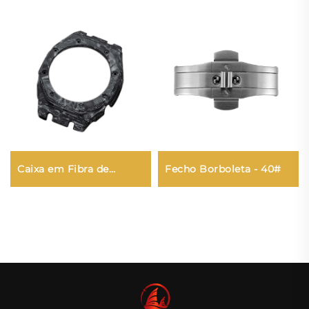
Fecho Borboleta - 40#
Caixa em Fibra de
Carbono