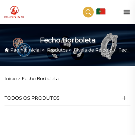
PT
Fecho Borboleta
Página Inicial
>
Produtos
>
Fivela de Relógio
>
Fecho Borboleta
Início >
Fecho Borboleta
TODOS OS PRODUTOS