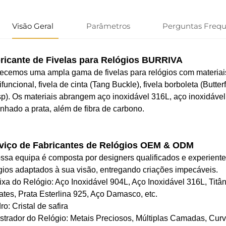
Visão Geral
Parâmetros
Perguntas Freq
ricante de Fivelas para Relógios BURRIVA
ecemos uma ampla gama de fivelas para relógios com materiais
ifuncional, fivela de cinta (Tang Buckle), fivela borboleta (Butt
p). Os materiais abrangem aço inoxidável 316L, aço inoxidável 9
nhado a prata, além de fibra de carbono.
viço de Fabricantes de Relógios OEM & ODM
ssa equipa é composta por designers qualificados e experiente
gios adaptados à sua visão, entregando criações impecáveis.
ixa do Relógio: Aço Inoxidável 904L, Aço Inoxidável 316L, Tit
ates, Prata Esterlina 925, Aço Damasco, etc.
dro: Cristal de safira
strador do Relógio: Metais Preciosos, Múltiplas Camadas, Cur