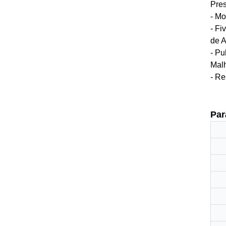
Pres
- Mo
- Fi
de A
- Pu
Malh
- R
Par