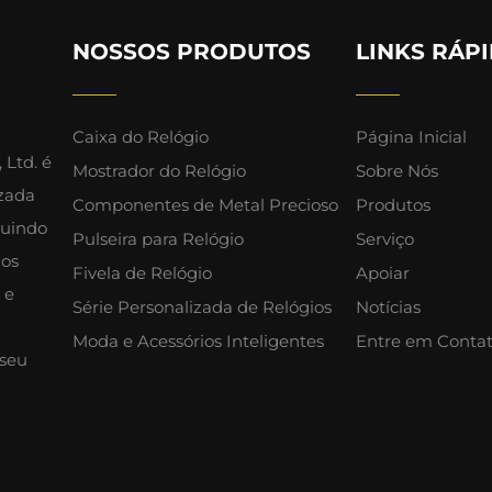
NOSSOS PRODUTOS
LINKS RÁP
Caixa do Relógio
Página Inicial
 Ltd. é
Mostrador do Relógio
Sobre Nós
izada
Componentes de Metal Precioso
Produtos
luindo
Pulseira para Relógio
Serviço
mos
Fivela de Relógio
Apoiar
 e
Série Personalizada de Relógios
Notícias
Moda e Acessórios Inteligentes
Entre em Conta
 seu