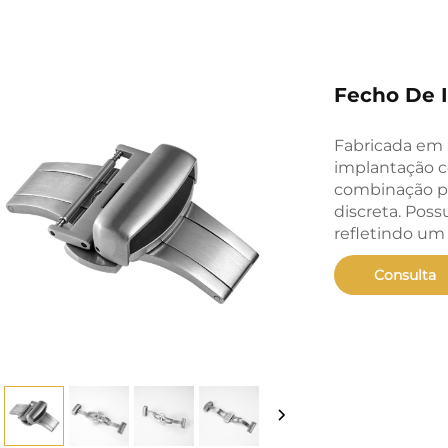
Fecho De I
Fabricada em a
implantação
c
combinação pe
discreta. Pos
refletindo um
Consulta