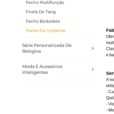
Fecho Multifunção
Fivela De Tang
Fecho Borboleta
Fab
Fecho De Implante
Ofer
mult
Série Personalizada De
Clas
Relógios
e ba
Moda E Acessórios
Inteligentes
Ser
A no
reló
- Ca
Quil
- Vi
- Mo