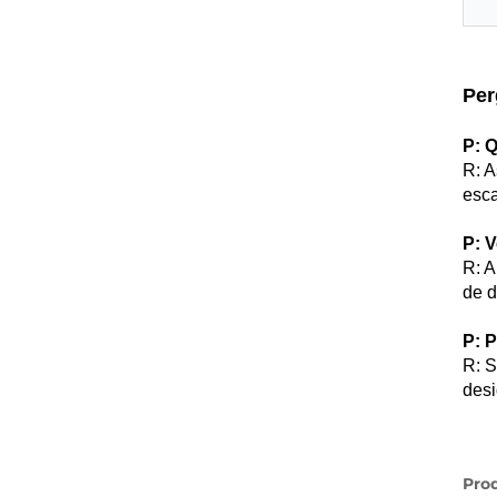
Per
P: 
R: A
esca
P: 
R: A
de d
P: 
R: S
desi
Pro