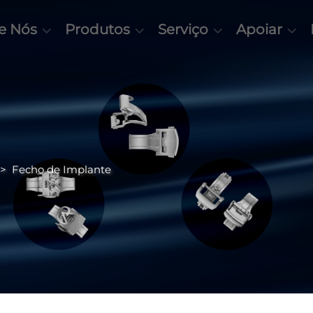
e Nós
Produtos
Serviço
Apoiar
>
Fecho de Implante