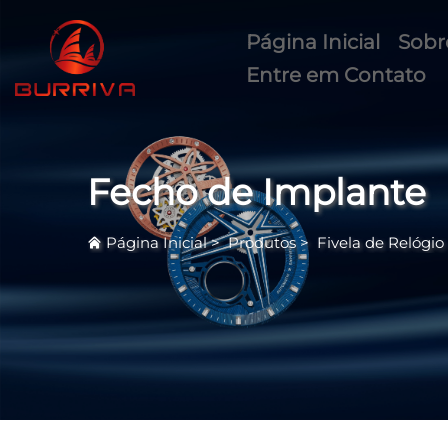
Página Inicial
Sobr
Entre em Contato
Fecho de Implante
Página Inicial
>
Produtos
>
Fivela de Relógio