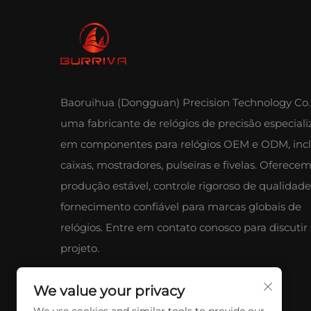
Baoruihua (Dongguan) Precision Technology Co.,
uma fabricante de relógios de precisão especial
em componentes para relógios OEM e ODM, inc
caixas, mostradores, pulseiras e fivelas. Oferece
produção estável, controle rigoroso de qualidade
fornecimento confiável para marcas globais de
relógios. Entre em contato conosco para discutir
projeto.
We value your privacy