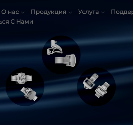
О нас
Продукция
Услуга
Подде
ься С Нами