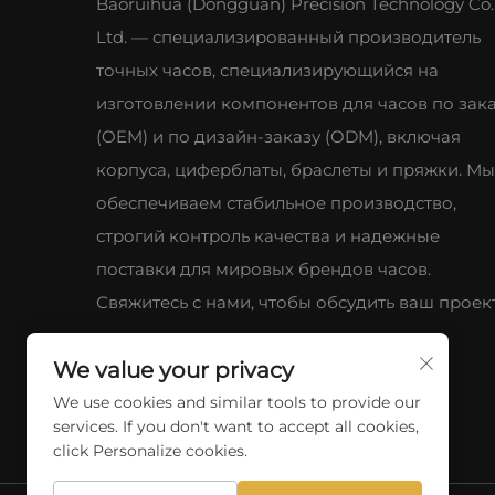
Baoruihua (Dongguan) Precision Technology Co.
Ltd. — специализированный производитель
точных часов, специализирующийся на
изготовлении компонентов для часов по зак
(OEM) и по дизайн-заказу (ODM), включая
корпуса, циферблаты, браслеты и пряжки. Мы
обеспечиваем стабильное производство,
строгий контроль качества и надежные
поставки для мировых брендов часов.
Свяжитесь с нами, чтобы обсудить ваш проект
We value your privacy
We use cookies and similar tools to provide our
services. If you don't want to accept all cookies,
click Personalize cookies.