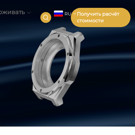
рживать
RU
Получить расчёт
стоимости