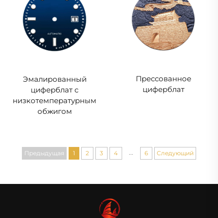
Прессованное
Эмалированный
циферблат
циферблат с
низкотемпературным
обжигом
...
Предыдущая
1
2
3
4
6
Следующий