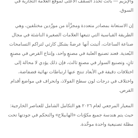
والإبزيم — باتت تُحدِّد السقف الأعلى لموقع العلامة التجارية في
السوق.
إن الاستعانة بمصادر متعددة ومجزَّأة من مورِّدين مختلفين، وهي
الطريقة القياسية التي تتبعها العلامات الصغيرة الناشئة في مجال
صناعة الساعات، أثبتت أنها عرضةٌ بشكل كارثي لتراكم التسامحات
البُعدية. فعند تصنيع العلبة في مصنعٍ واحد، وإنتاج القرص في مصنعٍ
ثانٍ، وتصنيع السوار في مصنعٍ ثالث، فإن ذلك يؤدي لا محالة إلى
اختلافات دقيقة في الأبعاد تنتج عنها ارتباطات نهائية فضفاضة،
واختلاف في درجات لون سطح الفولاذ، وانحراف في مواضع أقدام
القرص.
المعيار المرجعي لعام ٢٠٢٦ هو التكامل الشامل للعناصر الخارجية:
حيث يتم هندسة جميع مكوّنات «الهابيلاج» والتحكم في جودتها تحت
مظلة تصنيعية واحدة موحَّدة.