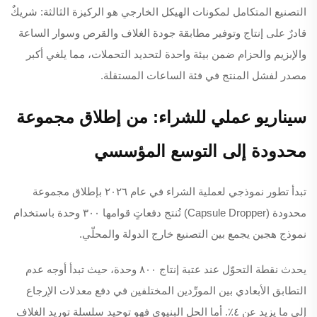
التصنيع المتكامل لمكونات الهيكل الخارجي هو الركيزة الثالثة: شريكٌ
قادرٌ على إنتاج وتوفير مطابقة جودة الغلاف والقرص وسوار الساعة
والإبزيم والحزام ضمن بيئة واحدة لتحديد التحملات، مما يلغي أكبر
مصدر لفشل المنتج في فئة الساعات المستقلة.
سيناريو عملي للشراء: من إطلاق مجموعة
محدودة إلى التوسع المؤسسي
تبدأ تطور نموذجي لعملية الشراء في عام ٢٠٢٦ بإطلاق مجموعة
محدودة (Capsule Dropper) تُنتج دفعاتٍ قوامها ٣٠٠ وحدة باستخدام
نموذج هجين يجمع بين التصنيع خارج الدولة والمحلّي.
يحدث نقطة التحوّل عند عتبة إنتاج ٨٠٠ وحدة، حيث تبدأ أوجه عدم
التطابق الأبعادي بين المورِّدين المختلفين في دفع معدلات الإرجاع
إلى ما يزيد عن ٤٪. أما الحل البنيوي فهو توحيد سلسلة توريد الغلاف