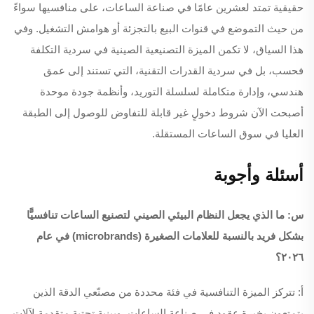
حقيقية تمتد لعشرين عامًا في صناعة الساعات، على منافسيها سواءً
من حيث التموضع في قنوات البيع بالتجزئة أو هوامش التشغيل. وفي
هذا السياق، لا تكمن الميزة التصنيعية الصينية في سردية التكلفة
فحسب، بل في سردية القدرات التقنية، التي تستند إلى عمق
هندسي، وإدارة متكاملة لسلسلة التوريد، وأنظمة جودة موحدة
أصبحت الآن شروط دخولٍ غير قابلة للتفاوض للوصول إلى الطبقة
العليا في سوق الساعات المستقلة.
أسئلة وأجوبة
س: ما الذي يجعل النظام البيئي الصيني لتصنيع الساعات تنافسيًّا
بشكل فريد بالنسبة للعلامات الصغيرة (microbrands) في عام
٢٠٢٦؟
أ: تتركز الميزة التنافسية في فئة محددة من مصنّعي الدقة الذين
يتمتعون بخبرة عقودٍ في صناعة الساعات، وببنية تحتية متقدمة لآلات