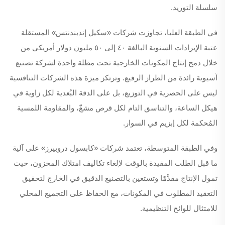
سلسلة التوريد.
في الطبقة العليا، تجاوزت شركات «سكيل إندبندنتس» المستقلة
عتبة الإيرادات السنوية البالغة ٤٠ إلى ٥٠ مليون دولار أمريكي من
خلال دمج إنتاج المكونات الخارجية تحت مظلة واحدة لشركة تصنيع
آسيوية رائدة من الطراز الرفيع. وترتكز ميزة هذه الشركات التنافسية
ليس على الحصرية في التوزيع، بل على الدقة البُعدية لكل زاوية في
هيكل الساعة، والتناسق التام لكل قرص مشعّ، والمقاومة اللمسية
المُحكمة لكل إبزيم في السوار.
وفي الطبقة المتوسطة، تعتمد شركات «كابسول دروبيرز» على آلية
ما قبل الطلب المقيدة بالوقت لإلغاء تكاليف امتلاك المخزون، حيث
تمول الإنتاج مقدَّمًا وتستعين بالتصنيع الدقيق في الخارج لتحقيق
التعقيد المطلوب في المكونات، مع الحفاظ على التجميع المحلي
للامتثال للوائح التنظيمية.