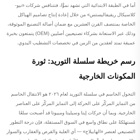
أما في الطبقة الابتدائية التي تشهد نموًّا، فتتنافس شركات «نيو-
كلاسيكال ريفيفاليستس» من خلال إعادة إنتاج تصاميم الهياكل
الخاصة بمنتصف القرن العشرين مع ضمان أصالة التصنيع الموثوقة،
وذلك عبر الاستعانة بشركاء تصنيعيين أصليين (OEM) يتمتعون بخبرة
عميقة تمتد لعقدين من الزمن في تخصصات التشطيب اليدوي.
رسم خريطة سلسلة التوريد: ثورة
المكونات الخارجية
التحول الحاسم في سلسلة التوريد لعام ٢٠٢٦ هو الانتقال الحاسم
من التمايز المركّز على الحركة إلى التمايز المركّز على العناصر
الخارجية. وبما أن حركات إيتا وسيليتا ومييوتا قد أصبحت سلعًا
مُستهلكةً على نطاق واسع في السوق المستقلة، فإن درجة التطور
التصنيعي لعنصر «الهابيلاج» — أي العلبة والقرص والعقارب والسوار