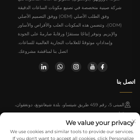
شركة صينية متخصصة في تصنيع مكونات الساعات الدقيقة
وفق الطلب الأصلي (OEM) ووفق التصميم الأصلي
(ODM)، وتتضمن هذه المكونات العلب والأقراص والأساور
والإبزيم. ونوفر إنتاجًا مستقرًا ورقابةً صارمةً على الجودة
وإمداداتٍ موثوقةً للعلامات التجارية العالمية للساعات.
اتصل بنا لمناقشة مشروعك.
اتصل بنا
المبنى 5، رقم 459 طريق شيتساو، بلدة شيغانتونغ، دونغقوان،
قوانغدونغ
We value your privacy
+852-8402 6198
We use cookies and similar tools to provide our services.
If you don't want to accept all cookies, click Personalize