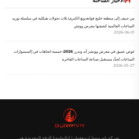
الأخبار الساخنة
من جنيف إلى منطقة خليج قوانغدونغ الكبرى: ثلاث تحولات هيكلية في سلسلة توريد
الساعات العالمية كشفتها معرض ووتش
2026-06-01
غوص عميق في معرض ووتشز آند وندرز 2026: خمسة اتجاهات في إكسسوارات
الساعات تُحدِّد مستقبل صناعة الساعات الفاخرة
2026-05-27
شركة باورويهوا (دونغقوان) لتكنولوجيا الدقة المحدودة هي