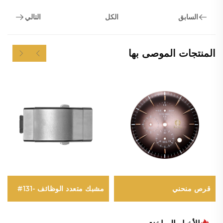
السابق
التالي
الكل
المنتجات الموصى بها
مشبك متعدد الوظائف -131#
قرص منحني