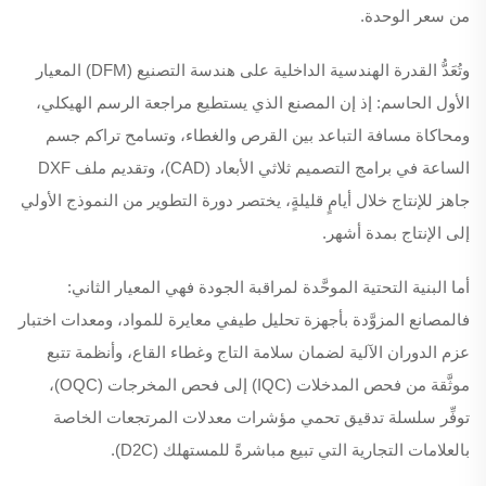
من سعر الوحدة.
وتُعَدُّ القدرة الهندسية الداخلية على هندسة التصنيع (DFM) المعيار
الأول الحاسم: إذ إن المصنع الذي يستطيع مراجعة الرسم الهيكلي،
ومحاكاة مسافة التباعد بين القرص والغطاء، وتسامح تراكم جسم
الساعة في برامج التصميم ثلاثي الأبعاد (CAD)، وتقديم ملف DXF
جاهز للإنتاج خلال أيامٍ قليلةٍ، يختصر دورة التطوير من النموذج الأولي
إلى الإنتاج بمدة أشهر.
أما البنية التحتية الموحَّدة لمراقبة الجودة فهي المعيار الثاني:
فالمصانع المزوَّدة بأجهزة تحليل طيفي معايرة للمواد، ومعدات اختبار
عزم الدوران الآلية لضمان سلامة التاج وغطاء القاع، وأنظمة تتبع
موثَّقة من فحص المدخلات (IQC) إلى فحص المخرجات (OQC)،
توفِّر سلسلة تدقيق تحمي مؤشرات معدلات المرتجعات الخاصة
بالعلامات التجارية التي تبيع مباشرةً للمستهلك (D2C).