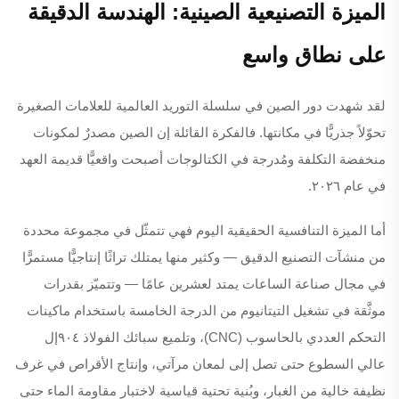
الميزة التصنيعية الصينية: الهندسة الدقيقة
على نطاق واسع
لقد شهدت دور الصين في سلسلة التوريد العالمية للعلامات الصغيرة
تحوّلاً جذريًّا في مكانتها. فالفكرة القائلة إن الصين مصدرٌ لمكونات
منخفضة التكلفة ومُدرجة في الكتالوجات أصبحت واقعيًّا قديمة العهد
في عام ٢٠٢٦.
أما الميزة التنافسية الحقيقية اليوم فهي تتمثّل في مجموعة محددة
من منشآت التصنيع الدقيق — وكثير منها يمتلك تراثًا إنتاجيًّا مستمرًّا
في مجال صناعة الساعات يمتد لعشرين عامًا — وتتميّز بقدرات
موثَّقة في تشغيل التيتانيوم من الدرجة الخامسة باستخدام ماكينات
التحكم العددي بالحاسوب (CNC)، وتلميع سبائك الفولاذ ٩٠٤إل
عالي السطوع حتى تصل إلى لمعان مرآتي، وإنتاج الأقراص في غرف
نظيفة خالية من الغبار، وبُنية تحتية قياسية لاختبار مقاومة الماء حتى