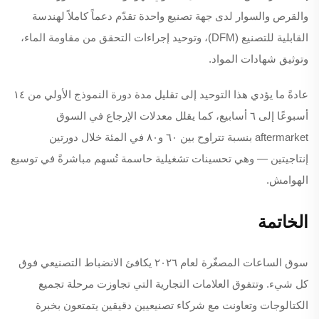
والقرص والسوار لدى جهة تصنيع واحدة تقدّم دعماً كاملاً لهندسة
القابلية للتصنيع (DFM)، وتوحيد إجراءات التحقق من مقاومة الماء،
وتوثيق شهادات المواد.
عادةً ما يؤدي هذا التوحيد إلى تقليل مدة دورة النموذج الأولي من ١٤
أسبوعًا إلى ٦ أسابيع، كما يقلل معدلات الإرجاع في السوق
aftermarket بنسبة تتراوح بين ٦٠ و٨٠ في المئة خلال دورتين
إنتاجيتين — وهي تحسينات تشغيلية حاسمة تُسهم مباشرةً في توسيع
الهوامش.
الخاتمة
سوق الساعات المصغّرة لعام ٢٠٢٦ يكافئ الانضباط التصنيعي فوق
كل شيء. وتتفوق العلامات التجارية التي تجاوزت مرحلة تجميع
الكتالوجات وتعاونت مع شركاء تصنيعيين دقيقين يتمتعون بخبرة