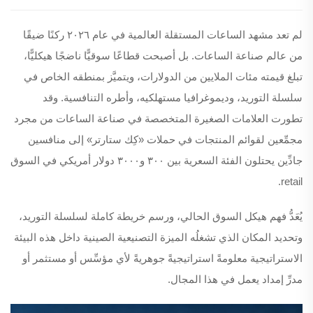
لم تعد مشهد الساعات المستقلة العالمية في عام ٢٠٢٦ ركنًا ضيقًا
من عالم صناعة الساعات. بل أصبحت قطاعًا سوقيًّا ناضجًا هيكليًّا،
تبلغ قيمته مئات الملايين من الدولارات، ويتميَّز بمنطقه الخاص في
سلسلة التوريد، وديموغرافيا مستهلكيه، وأطره التنافسية. وقد
تطورت العلامات الصغيرة المتخصصة في صناعة الساعات من مجرد
مجمِّعين لقوائم المنتجات في حملات «كِك ستارتر» إلى منافسين
جادِّين يحتلون الفئة السعرية بين ٣٠٠ و٣٠٠٠ دولار أمريكي في السوق
retail.
يُعَدُّ فهم هيكل السوق الحالي، ورسم خريطة كاملة لسلسلة التوريد،
وتحديد المكان الذي تشغلُه الميزة التصنيعية الصينية داخل هذه البيئة
الاستراتيجية معلومةً استراتيجيةً جوهريةً لأي مؤسِّس أو مستثمر أو
مدرِّ إمداد يعمل في هذا المجال.