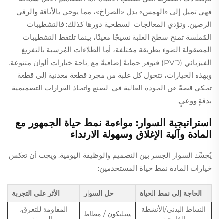
فهي تميل إلى «الهمس» بدل «الصراخ»، مما يوحي بالأناقة والرقي
الرصين. وتؤدي المعالجات السطحية دورها كذلك: فالتشطيبات
المُملسة تمنح سطح العلبة نسيجًا معينًا، بينما تلتقط التشطيبات
المصقولة الضوء بطريقة مختلفة، أما الطلاءات المُرسبة بالتفريغ
الفيزيائي (PVD) فتوفر حمايةً إضافيةً مع إتاحة خيارات ألوان متنوعة.
وبهذه الخيارات، تتحول كل علبة من مجرد قطعة معدنية إلى قطعة
تحكي قصةً عن الجودة العالية في الصنع واتخاذ القرارات التصميمية
بدقةٍ ووعيٍ.
استراتيجية السوار: مواءمة نمط حياة الجمهور مع
المادة وآلية الإغلاق وسهولة الارتداء
يُجسِّد السوار الجسر بين التصميم والوظيفة اليومية. ويجب أن تعكس
خيارات المادة نمط حياة المستخدمين:
الحاجة إلى نمط الحياة
حل السوار
الأثر على التجربة
النشاط البدني/الأنشطة
المقاومة للتعرق،
سيليكون / مطاط
الخارجية
والمرونة