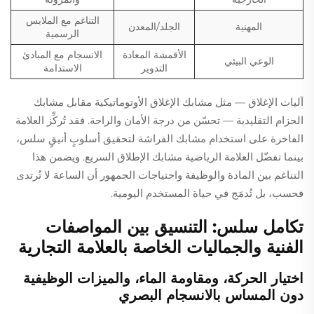
التناغم مع الملابس
المهنية
الجلد/المعدن
الرسمية
الأقمشة المعادة
الانسجام مع المبادئ
الوعي البيئي
التدوير
الاستدامة
آليات الإغلاق — مثل مشابك الإغلاق الأوتوماتيكية مقابل مشابك
الحزام التقليدية — تحسّن من درجة الأمان والراحة. فقد تُركِّز العلامة
الفاخرة على استخدام مشابك الفراشة لتحقيق أسلوبٍ أنيقٍ سلس،
بينما تفضّل العلامة الرياضية مشابك الإطلاق السريع. ويضمن هذا
التناغم بين المادة والوظيفة واحتياجات الجمهور أن الساعة لا تُرتدى
فحسب، بل تُدمَج في حياة المستخدم اليومية.
تكامل سلس: التنسيق بين المواصفات
الفنية والجماليات الخاصة بالعلامة التجارية
اختيار الحركة، ومقاومة الماء، والميزات الوظيفية
دون المساس بالانسجام البصري