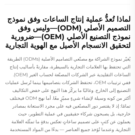
لماذا تُعدُّ عملية إنتاج الساعات وفق نموذج
التصميم الأصلي (ODM)—وليس وفق
نموذج التصنيع الأصلي (OEM)—ضرورية
لتحقيق الانسجام الأصيل مع الهوية التجارية
يُغيّر نموذج الشراكة مع مصنّعي التصاميم الأصلية (ODMs) الطريقة
التي تحتفظ بها العلامات التجارية بالسيطرة، مقارنةً بأساليب إنتاج
الساعات التقليدية عبر الشركات المصنّعة لحساب الغير (OEM).
ففي ترتيبات OEM، تحتفظ الشركات بتصاميمها بينما تُرسل عمليات
التصنيع إلى الخارج. وغالبًا ما يركّز هذا النهج على خفض التكاليف
أكثر من كونه وسيلة لإنشاء شيءٍ مميّزٍ معًا. أما نهج ODM فيختلف
تمامًا: إذ لا يقتصر دور المصنّعين فيه على مجرد الاستعانة بمصادر
خارجية، بل يصبحون شركاء حقيقيين في عملية التطوير، حيث
يعملون عن كثبٍ على تصميم ساعاتٍ تعكس بدقةٍ ما تمثّله العلامة
التجارية. وعندما تُؤخذ جميع العناصر — بدءًا من المواد المستخدمة