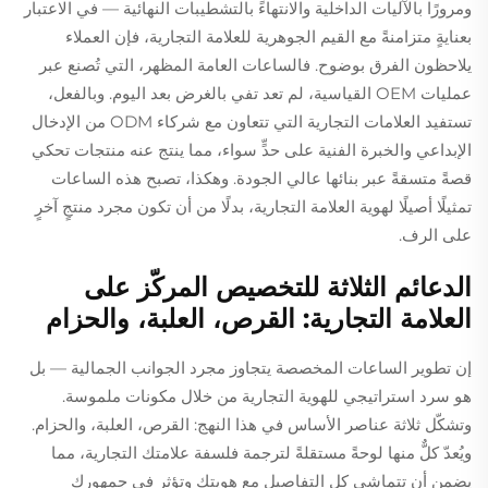
ومرورًا بالآليات الداخلية والانتهاءً بالتشطيبات النهائية — في الاعتبار
بعنايةٍ متزامنةً مع القيم الجوهرية للعلامة التجارية، فإن العملاء
يلاحظون الفرق بوضوح. فالساعات العامة المظهر، التي تُصنع عبر
عمليات OEM القياسية، لم تعد تفي بالغرض بعد اليوم. وبالفعل،
تستفيد العلامات التجارية التي تتعاون مع شركاء ODM من الإدخال
الإبداعي والخبرة الفنية على حدٍّ سواء، مما ينتج عنه منتجات تحكي
قصةً متسقةً عبر بنائها عالي الجودة. وهكذا، تصبح هذه الساعات
تمثيلًا أصيلًا لهوية العلامة التجارية، بدلًا من أن تكون مجرد منتجٍ آخرٍ
على الرف.
الدعائم الثلاثة للتخصيص المركّز على
العلامة التجارية: القرص، العلبة، والحزام
إن تطوير الساعات المخصصة يتجاوز مجرد الجوانب الجمالية — بل
هو سرد استراتيجي للهوية التجارية من خلال مكونات ملموسة.
وتشكّل ثلاثة عناصر الأساس في هذا النهج: القرص، العلبة، والحزام.
ويُعدّ كلٌّ منها لوحةً مستقلةً لترجمة فلسفة علامتك التجارية، مما
يضمن أن تتماشى كل التفاصيل مع هويتك وتؤثر في جمهورك