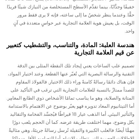
خفيفًا وجذَّابًا، بينما تقدِّم الأسطح المستخلصة من النيازك شيئًا فريدًا
حقًّا. وعندما ينظر شخصٌ ما إلى ساعته، فإنه لا يرى فقط مرور
الوقت، بل يعيش هوية العلامة التجارية عبر حواسٍ متعددة في آنٍ
واحد.
هندسة العلبة: المادة، والتناسب، والتشطيب كتعبير
عن قيم العلامة التجارية
تصميم علب الساعات يعني إيجاد تلك النقطة المثلى بين الدقة
التقنية والرسالة البصرية التي تُعبّر عنها القطعة. وعند اختيار المواد،
فإن هناك دائمًا رسالةً كامنةً وراء ذلك الاختيار. فالفولاذ المقاوم
للصدأ ممتازٌ بالنسبة للعلامات التجارية التي ترغب في التأكيد على
المتانة والصلابة، وهو ما يناسب تمامًا الأشخاص ذوي الطابع المغامِر.
أما التيتانيوم المعاد تدويره فهو يعبّر بوضوح عن الاهتمام بالاستدامة
والتأثير البيئي. أما الذهب عيار 18 قيراطًا فيُجسِّد الفخامة والتقاليد
بكل وضوح، مهما اختلفت طريقة عرضه. كما أن الحجم يلعب دورًا
مهمًّا أيضًا: فالعلب الكبيرة والثقيلة تُرسل رسالةً جريئةً، وهي مثاليةٌ
للإطلالات العصرية التي تتطلب الانتباه. أما التصاميم الأقل سماكةً