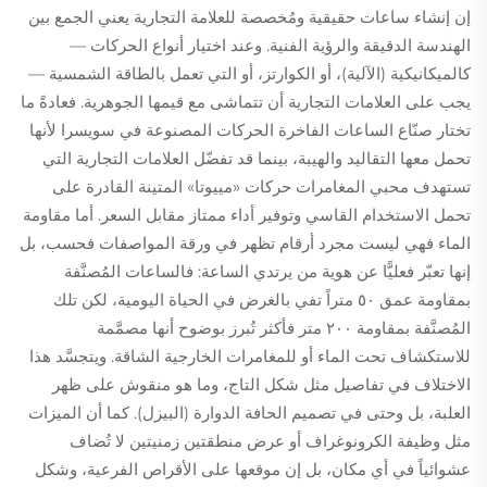
إن إنشاء ساعات حقيقية ومُخصصة للعلامة التجارية يعني الجمع بين
الهندسة الدقيقة والرؤية الفنية. وعند اختيار أنواع الحركات —
كالميكانيكية (الآلية)، أو الكوارتز، أو التي تعمل بالطاقة الشمسية —
يجب على العلامات التجارية أن تتماشى مع قيمها الجوهرية. فعادةً ما
تختار صنّاع الساعات الفاخرة الحركات المصنوعة في سويسرا لأنها
تحمل معها التقاليد والهيبة، بينما قد تفضّل العلامات التجارية التي
تستهدف محبي المغامرات حركات «مييوتا» المتينة القادرة على
تحمل الاستخدام القاسي وتوفير أداء ممتاز مقابل السعر. أما مقاومة
الماء فهي ليست مجرد أرقام تظهر في ورقة المواصفات فحسب، بل
إنها تعبّر فعليًّا عن هوية من يرتدي الساعة: فالساعات المُصنَّفة
بمقاومة عمق ٥٠ متراً تفي بالغرض في الحياة اليومية، لكن تلك
المُصنَّفة بمقاومة ٢٠٠ متر فأكثر تُبرز بوضوح أنها مصمَّمة
للاستكشاف تحت الماء أو للمغامرات الخارجية الشاقة. ويتجسَّد هذا
الاختلاف في تفاصيل مثل شكل التاج، وما هو منقوش على ظهر
العلبة، بل وحتى في تصميم الحافة الدوارة (البيزل). كما أن الميزات
مثل وظيفة الكرونوغراف أو عرض منطقتين زمنيتين لا تُضاف
عشوائياً في أي مكان، بل إن موقعها على الأقراص الفرعية، وشكل