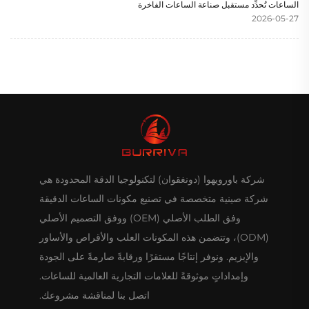
الساعات تُحدِّد مستقبل صناعة الساعات الفاخرة
2026-05-27
شركة باورويهوا (دونغقوان) لتكنولوجيا الدقة المحدودة هي
شركة صينية متخصصة في تصنيع مكونات الساعات الدقيقة
وفق الطلب الأصلي (OEM) ووفق التصميم الأصلي
(ODM)، وتتضمن هذه المكونات العلب والأقراص والأساور
والإبزيم. ونوفر إنتاجًا مستقرًا ورقابةً صارمةً على الجودة
وإمداداتٍ موثوقةً للعلامات التجارية العالمية للساعات.
اتصل بنا لمناقشة مشروعك.