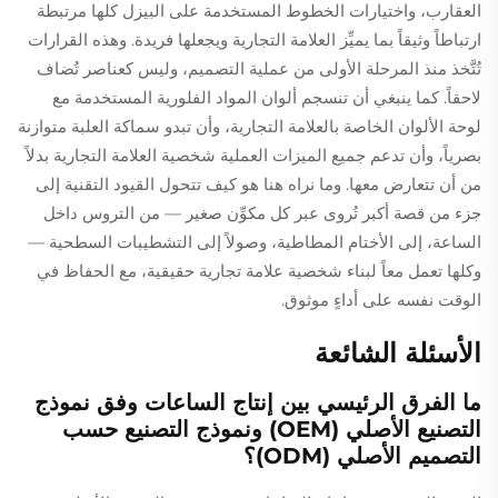
العقارب، واختيارات الخطوط المستخدمة على البيزل كلها مرتبطة
ارتباطاً وثيقاً بما يميِّز العلامة التجارية ويجعلها فريدة. وهذه القرارات
تُتَّخذ منذ المرحلة الأولى من عملية التصميم، وليس كعناصر تُضاف
لاحقاً. كما ينبغي أن تنسجم ألوان المواد الفلورية المستخدمة مع
لوحة الألوان الخاصة بالعلامة التجارية، وأن تبدو سماكة العلبة متوازنة
بصرياً، وأن تدعم جميع الميزات العملية شخصية العلامة التجارية بدلاً
من أن تتعارض معها. وما نراه هنا هو كيف تتحول القيود التقنية إلى
جزء من قصة أكبر تُروى عبر كل مكوِّن صغير — من التروس داخل
الساعة، إلى الأختام المطاطية، وصولاً إلى التشطيبات السطحية —
وكلها تعمل معاً لبناء شخصية علامة تجارية حقيقية، مع الحفاظ في
الوقت نفسه على أداءٍ موثوق.
الأسئلة الشائعة
ما الفرق الرئيسي بين إنتاج الساعات وفق نموذج
التصنيع الأصلي (OEM) ونموذج التصنيع حسب
التصميم الأصلي (ODM)؟