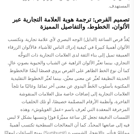
المستهدف.
تصميم القرص: ترجمة هوية العلامة التجارية عبر
الألوان، الخطوط، والتفاصيل المميزة
يُعَدُّ قرص الساعة (الدايل) الوجه البصري لأي علامة تجارية. وتكتسب
الألوان أهميةً كبيرةً في كيفية إدراك الناس للأشياء. فالألوان الزرقاء
العميقة تميل إلى بناء الثقة لدى العلامات التجارية ذات التوجُّه
التجاري، بينما تعبِّر الألوان الزاهية عن الشباب والحيوية بصوتٍ عالٍ.
كما أن نوع الخط الظاهر على القرص يروي قصصًا أيضًا: فالخطوط
الحديثة النظيفة تُعبِّر عن معنى معيَّن، بينما تُعبِّر الخطوط التقليدية
المكتوبة بأسلوب الخَطِّ اليدوي عن معنى آخر تمامًا. وغالبًا ما تلجأ
العلامات التجارية إلى إضافات خاصة مثل العلامات المنقوشة
الفاخرة، وأنظمة الأرقام المصمَّمة خصيصًا، أو تلك الخلفيات
المزخرفة المعقدة التي تُعرف باسم «عمل الغويلوش». وهذه
اللمسات الدقيقة تجعل كل ساعة مميَّزةً فورًا وتنسبها بشكل لا لبس
فيه إلى صانعها المحدَّد. كما أن المعالجات السطحية تكتسب أهميةً
مماثلةً: فتأثير «الانفجار الشمسي» (Sunburst) يمنح الساعات لمعانًا