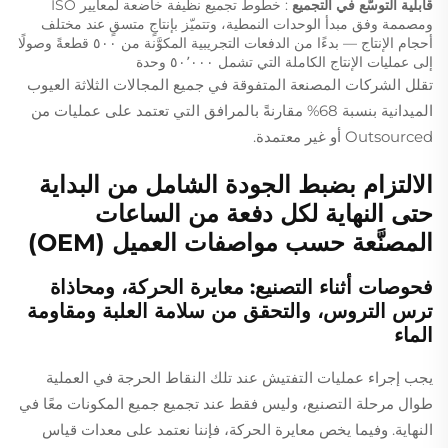
قابلية التوسُّع في التجميع
: خطوط تجميع نظيفة خاضعة لمعايير ISO
ومصممة وفق مبدأ الوحدات النمطية، وتتميّز بإنتاجٍ متسقٍ عند مختلف
أحجام الإنتاج — بدءًا من الدفعات التجريبية المكوَّنة من ٥٠٠ قطعةً وصولًا
إلى عمليات الإنتاج الكاملة التي تشمل ٥٠٬٠٠٠ وحدة
تقلل الشركات المصنعة المتفوقة في جميع المجالات الثلاثة العيوب
الميدانية بنسبة 68% مقارنةً بالمرافق التي تعتمد على عمليات من
Outsourced أو غير معتمدة.
الالتزام بضبط الجودة الشامل من البداية
حتى النهاية لكل دفعة من الساعات
المصنَّعة حسب مواصفات العميل (OEM)
فحوصات أثناء التصنيع: معايرة الحركة، ومحاذاة
ترس التروس، والتحقق من سلامة العلبة ومقاومة
الماء
يجب إجراء عمليات التفتيش عند تلك النقاط الحرجة في العملية
طوال مرحلة التصنيع، وليس فقط عند تجميع جميع المكونات معًا في
النهاية. وفيما يخص معايرة الحركة، فإننا نعتمد على معدات قياس