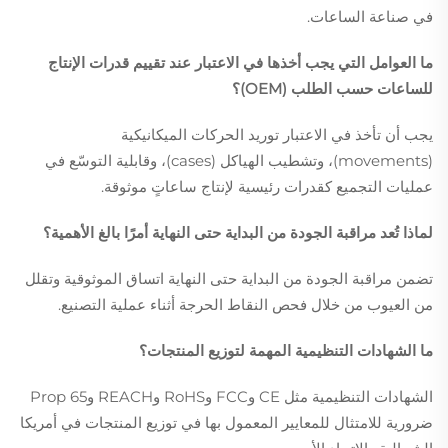
في صناعة الساعات.
ما العوامل التي يجب أخذها في الاعتبار عند تقييم قدرات الإنتاج
للساعات حسب الطلب (OEM)؟
يجب أن تأخذ في الاعتبار توريد الحركات الميكانيكية
(movements)، وتشطيب الهياكل (cases)، وقابلية التوسّع في
عمليات التجميع كقدرات رئيسية لإنتاج ساعاتٍ موثوقة.
لماذا تُعد مراقبة الجودة من البداية حتى النهاية أمرًا بالغ الأهمية؟
تضمن مراقبة الجودة من البداية حتى النهاية اتساق الموثوقية وتقلل
من العيوب من خلال فحص النقاط الحرجة أثناء عملية التصنيع.
ما الشهادات التنظيمية المهمة لتوزيع المنتجات؟
الشهادات التنظيمية مثل CE وFCC وRoHS وREACH وProp 65
ضرورية للامتثال للمعايير المعمول بها في توزيع المنتجات في أمريكا