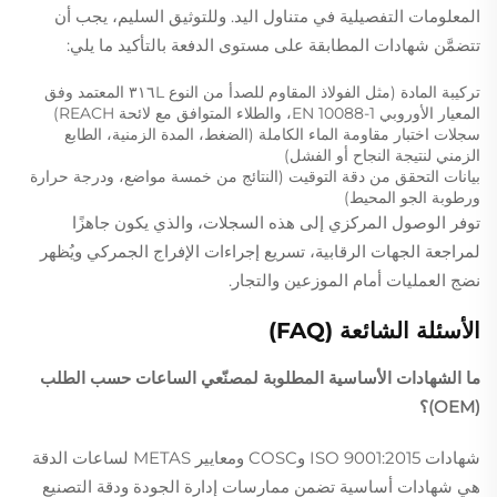
المعلومات التفصيلية في متناول اليد. وللتوثيق السليم، يجب أن
تتضمَّن شهادات المطابقة على مستوى الدفعة بالتأكيد ما يلي:
تركيبة المادة (مثل الفولاذ المقاوم للصدأ من النوع ٣١٦L المعتمد وفق
المعيار الأوروبي EN 10088-1، والطلاء المتوافق مع لائحة REACH)
سجلات اختبار مقاومة الماء الكاملة (الضغط، المدة الزمنية، الطابع
الزمني لنتيجة النجاح أو الفشل)
بيانات التحقق من دقة التوقيت (النتائج من خمسة مواضع، ودرجة حرارة
ورطوبة الجو المحيط)
توفر الوصول المركزي إلى هذه السجلات، والذي يكون جاهزًا
لمراجعة الجهات الرقابية، تسريع إجراءات الإفراج الجمركي ويُظهر
نضج العمليات أمام الموزعين والتجار.
الأسئلة الشائعة (FAQ)
ما الشهادات الأساسية المطلوبة لمصنّعي الساعات حسب الطلب
(OEM)؟
شهادات ISO 9001:2015 وCOSC ومعايير METAS لساعات الدقة
هي شهادات أساسية تضمن ممارسات إدارة الجودة ودقة التصنيع