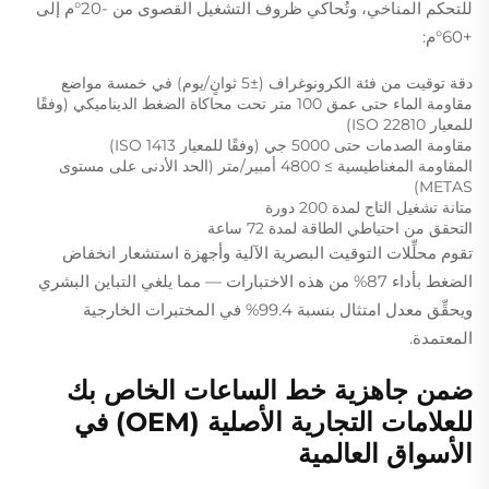
للتحكم المناخي، وتُحاكي ظروف التشغيل القصوى من -20°م إلى
+60°م:
دقة توقيت من فئة الكرونوغراف (±5 ثوانٍ/يوم) في خمسة مواضع
مقاومة الماء حتى عمق 100 متر تحت محاكاة الضغط الديناميكي (وفقًا
للمعيار ISO 22810)
مقاومة الصدمات حتى 5000 جي (وفقًا للمعيار ISO 1413)
المقاومة المغناطيسية ≥ 4800 أمبير/متر (الحد الأدنى على مستوى
METAS)
متانة تشغيل التاج لمدة 200 دورة
التحقق من احتياطي الطاقة لمدة 72 ساعة
تقوم محلِّلات التوقيت البصرية الآلية وأجهزة استشعار انخفاض
الضغط بأداء 87% من هذه الاختبارات — مما يلغي التباين البشري
ويحقِّق معدل امتثال بنسبة 99.4% في المختبرات الخارجية
المعتمدة.
ضمن جاهزية خط الساعات الخاص بك
للعلامات التجارية الأصلية (OEM) في
الأسواق العالمية