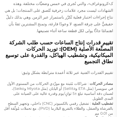
كـ«كرونوغراف»، والتي تُجرى في خمس وضعيَّات مختلفة. وهذه
الشهادات ليست مجرد علامات زخرفية تُلصق على المنتجات؛ بل هي
نتاج إجراءات اختبار فعلية تُكرَّر باستمرار عبر الزمن. وهي بذلك دليلٌ
حقيقيٌّ على حِرفة الصنع، لا وعودًا فارغة، وتمنح المشترين ثقةً بأن
اهتمامًا جادًّا يولى لكل قطعة ساعة أثناء تصنيعها.
تقييم قدرات إنتاج الساعات حسب طلب الشركة
المصنِّعة الأصلية (OEM): توريد الحركات
الميكانيكية، وتشطيب الهياكل، والقدرة على توسيع
نطاق التجميع
تقييم القدرات الفنية عبر ثلاثة أعمدة مترابطة بشكل وثيق:
مصادر الحركات
: شراكات مُثبتة مع مورِّدي الحركات من المستوى الأول
في سويسرا (مثل ETA وSellita) أو اليابان (مثل Miyota وSeiko)،
لضمان دقة أساسية تبلغ ±5 ثوانٍ/يوم وقدرة عالية على الصيانة على
المدى الطويل
تشطيب العلبة
: تشغيل رقمي بالكمبيوتر (CNC) داخلي، وتجهيز السطح
بالفرشاة والصقل، والطلاء بالتفريغ البلازما (PVD)، مع تحملات مُوثَّقة أقل
من 0.01 مم