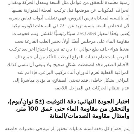
زمنية معتمدة للتحقق من عوامل مثل السعة ومعدل الحركة ومقدار
انحراف المكونات عن موضعها قبل تركيب العجلة المتوازنة نفسها.
أما بالنسبة لمحاذاة ترس التروس، فهي تتطلب أدوات قياس بصرية
لأن انخفاض السعة بنسبة تزيد عن ٤٠٪ في الساعات الأوتوماتيكية
يُعتبر، وفقًا لمعيار ISO 3159، سببًا رئيسيًّا للفشل. وتتم فحوصات
مقاومة الماء على مرحلتين أيضًا: أولاً، نختبر العلب الفارغة تحت
ضغط هواء جاف يبلغ حوالي ١٠ بار، ثم نجري اختبارًا آخر بعد تركيب
القرص باستخدام تقنيات الفراغ الرطب للتأكد من أن جميع تلك
الأختام الصغيرة قد انضغطت بشكلٍ صحيح. ولا ينبغي أن ننسى كذلك
المراقبة الفعلية لعزم الدوران أثناء تركيب البراغي. فإذا تم شد
البراغي بشكل خاطئ، فقد تنحني الصفائح، ما يؤدي مباشرةً إلى
عدم انتظام الحركات في المراحل اللاحقة.
اختبار الجودة النهائي: دقة التوقيت (±5 ثوانٍ/يوم)،
والتحقق من مقاومة الماء حتى عمق 100 متر،
وامتثال مقاومة الصدمات/المتانة
يتم إخضاع كل دفعة لستة عمليات تحقق إلزامية في مختبرات خاضعة