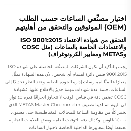
اختيار مصنِّعي الساعات حسب الطلب
(OEM) الموثوقين والتحقق من أهليتهم
التحقق من شهادة الاعتماد ISO 9001:2015
والاعتمادات الخاصة بالساعات (مثل COSC
وMETAS ومعايير الكرونوغراف)
يجب بالتأكيد أن تكون الشركات المصنِّعة الحاصلة على شهادة ISO
9001:2015 ضمن دائرة اهتمام أي شخص، لأن هذه الشهادة تمثِّل
معيارًا عالميًّا لممارسات إدارة الجودة الصلبة. وعند النظر تحديدًا إلى
الساعات، فثمة عدة شهادات مهمة جديرٌ بالاطلاع عليها. فشهادة
COSC تضمن دقة في قياس الوقت لا تتجاوز انحرافًا قدره ±٤ ثوانٍ
في اليوم. ثم لدينا تصنيف METAS Master Chronometer الذي
يختبر كلًّا من مقاومة الساعة للمجالات المغناطيسية حتى مستوى
١٥٠٠٠ غاوس، وكذلك دقة التوقيت العامة. وبعض العلامات التجارية
تحتفظ أيضًا بمعاييرها الداخلية الخاصة لاختبار الساعات