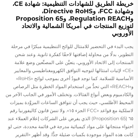
خريطة الطريق للشهادات التنظيمية: شهادة CE،
وشهادة FCC، وDirective RoHS،
وRegulation REACH، وProposition 65
لتوزيع المنتجات في أمريكا الشمالية والاتحاد
الأوروبي
يجب البدء في التحضير للامتثال للوائح التنظيمية مبكرًا في مرحلة
التطوير، بدلًا من محاولة إضافتها لاحقًا كفكرة ثانوية. وعند شحن
المنتجات إلى الاتحاد الأوروبي، يتعيَّن على المصنِّعين وضع علامة
«CE» لإثبات امتثالها لتوجيه التوافق الكهرومغناطيسي والمعايير
الأساسية للسلامة. كما توجد قيودٌ أخرى بموجب لوائح «RoHS»
و«REACH» التي تحدُّ من استخدام المواد الخطرة مثل الرصاص
والكادميوم وبعض أنواع الفثالات. وتختلف الأمور في الجانب الآخر من
المحيط الأطلسي، حيث يجب أن تتوافق الساعات المزوَّدة بميزات
لاسلكية مع قواعد «FCC الجزء ١٥». ولا تنسَ قانون كاليفورنيا رقم
٦٥ (Proposition 65) الذي يفرض على الشركات إعلام العملاء عند
احتواء منتجاتها على مواد كيميائية مدرجة في قائمة محددة، حتى لو
كانت هذه المواد موجودة بكميات ضئيلة جدًّا. وقد أظهر «التقرير