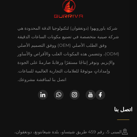
شركة باورويهوا (دونغقوان) لتكنولوجيا الدقة المحدودة هي
شركة صينية متخصصة في تصنيع مكونات الساعات الدقيقة
وفق الطلب الأصلي (OEM) ووفق التصميم الأصلي
(ODM)، وتتضمن هذه المكونات العلب والأقراص والأساور
والإبزيم. ونوفر إنتاجًا مستقرًا ورقابةً صارمةً على الجودة
وإمداداتٍ موثوقةً للعلامات التجارية العالمية للساعات.
اتصل بنا لمناقشة مشروعك.
اتصل بنا
المبنى 5، رقم 459 طريق شيتساو، بلدة شيغانتونغ، دونغقوان،