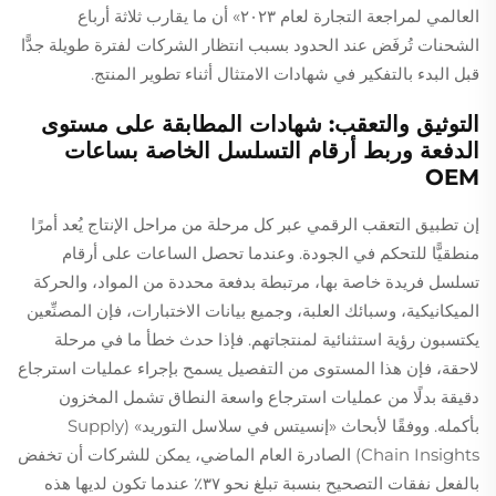
العالمي لمراجعة التجارة لعام ٢٠٢٣» أن ما يقارب ثلاثة أرباع
الشحنات تُرفَض عند الحدود بسبب انتظار الشركات لفترة طويلة جدًّا
قبل البدء بالتفكير في شهادات الامتثال أثناء تطوير المنتج.
التوثيق والتعقب: شهادات المطابقة على مستوى
الدفعة وربط أرقام التسلسل الخاصة بساعات
OEM
إن تطبيق التعقب الرقمي عبر كل مرحلة من مراحل الإنتاج يُعد أمرًا
منطقيًّا للتحكم في الجودة. وعندما تحصل الساعات على أرقام
تسلسل فريدة خاصة بها، مرتبطة بدفعة محددة من المواد، والحركة
الميكانيكية، وسبائك العلبة، وجميع بيانات الاختبارات، فإن المصنِّعين
يكتسبون رؤية استثنائية لمنتجاتهم. فإذا حدث خطأ ما في مرحلة
لاحقة، فإن هذا المستوى من التفصيل يسمح بإجراء عمليات استرجاع
دقيقة بدلًا من عمليات استرجاع واسعة النطاق تشمل المخزون
بأكمله. ووفقًا لأبحاث «إنسيتس في سلاسل التوريد» (Supply
Chain Insights) الصادرة العام الماضي، يمكن للشركات أن تخفض
بالفعل نفقات التصحيح بنسبة تبلغ نحو ٣٧٪ عندما تكون لديها هذه