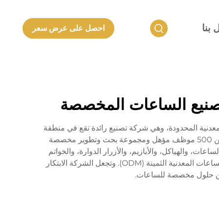
 بنا
احصل على عرض سعر
ي تصنيع الساعات المخصصة
ورت من شركة شنتشن لانكون للمنتجات المعدنية المحدودة، وهي شركة تصنيع رائدة تقع في منطقة
خليج قوانغدونغ-هونغ كونغ-ماكاو النابضة بالحياة. وبفضل مساحة مصنع تزيد عن 20000 متر مربع، فإن الشركة توظف أكثر من 500 موظف مؤهل ومجموعة بحث وتطوير مخصصة
لساعات، والهياكل، والأبازيم، والأزرار الدوارة، والخواتم
الذهبية، وأسطح الساعات، والمجوهرات المصنوعة من المعادن الثمينة، كما تتميز أيضًا في البحث والتطوير والإنتاج المخصص للساعات المعدنية الثمينة (ODM). وتجعل الشركة الابتكار
ث عن حلول مخصصة للساعات.