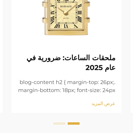
ملحقات الساعات: ضرورية في
عام 2025
.blog-content h2 { margin-top: 26px;
margin-bottom: 18px; font-size: 24px
!important; font-weight: 600; line-
عرض المزيد
height: normal; } .blog-content h3 {
margin-top: 26px; margin-bottom:
18px; font-size: 20px !important;
font-w...