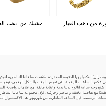
مشبك من ذهب العي
رة من ذهب العيار
دونغقوان) للتكنولوجيا الدقيقة المحدودة. صُمّمت ساعاتنا التناظرية لت
ى عكس الساعات الرقمية التي تعرض الوقت بالشكل الرقمي، توفر ساعاتن
ا. صُنع وجه ساعة آنالوج لدينا بدقة وعناية فائقة، مع علامات واضحة
تعقيدًا مع تفاصيل دقيقة وعناصر زخرفية، فإن مجموعة ساعاتنا التناظ
بات الرسمية، فإن الساعة التناظرية من باورويهوا هي الإكسسوار الم