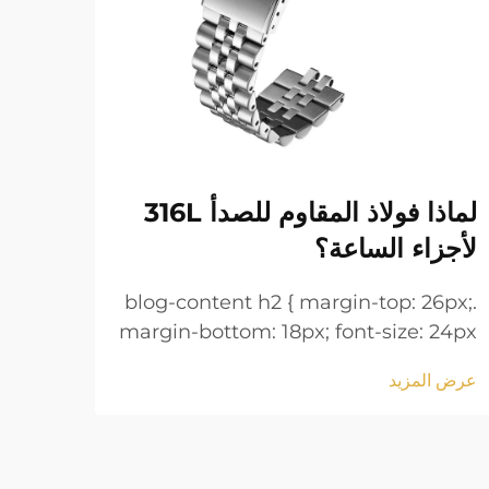
لماذا فولاذ المقاوم للصدأ 316L
أساو
لأجزاء الساعة؟
لمعا
6px;
.blog-content h2 { margin-top: 26px;
 24px
margin-bottom: 18px; font-size: 24px
line-
!important; font-weight: 600; line-
عرض المزيد
عرض ا
 h3 {
height: normal; } .blog-content h3 {
tom:
margin-top: 26px; margin-bottom:
tant;
18px; font-size: 20px !important;
t-w...
font-w...