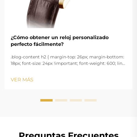
¿Cómo obtener un reloj personalizado
perfecto fácilmente?
.blog-content h2 { margin-top: 26px; margin-bottom:
18px; font-size: 24px !important; font-weight: 600; line-
height: normal; } .blog-content h3 { margin-top: 26px;
margin-bottom: 18px; font-size: 20px !important; font-
VER MÁS
w...
Preguntas Frecuentes