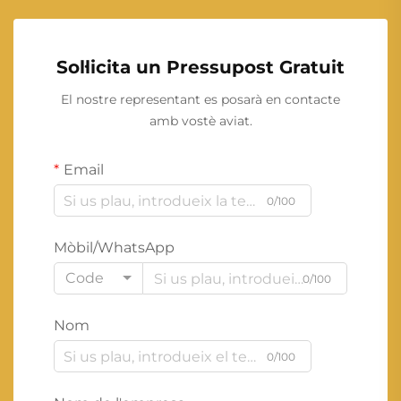
Sol·licita un Pressupost Gratuit
El nostre representant es posarà en contacte
amb vostè aviat.
Email
0/100
Mòbil/WhatsApp
Code
0/100
Nom
0/100