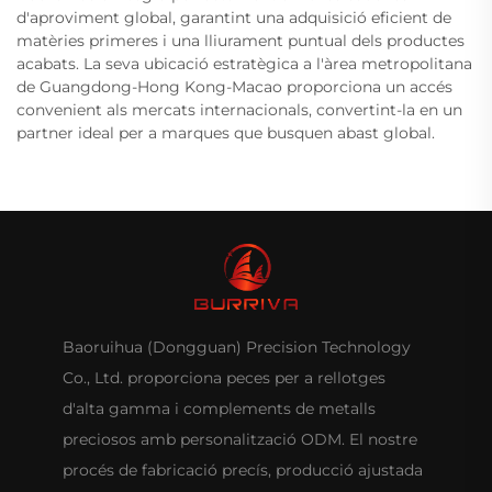
d'aproviment global, garantint una adquisició eficient de
matèries primeres i una lliurament puntual dels productes
acabats. La seva ubicació estratègica a l'àrea metropolitana
de Guangdong-Hong Kong-Macao proporciona un accés
convenient als mercats internacionals, convertint-la en un
partner ideal per a marques que busquen abast global.
Baoruihua (Dongguan) Precision Technology
Co., Ltd. proporciona peces per a rellotges
d'alta gamma i complements de metalls
preciosos amb personalització ODM. El nostre
procés de fabricació precís, producció ajustada