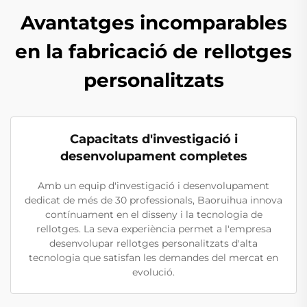
Avantatges incomparables
en la fabricació de rellotges
personalitzats
Capacitats d'investigació i
desenvolupament completes
Amb un equip d'investigació i desenvolupament
dedicat de més de 30 professionals, Baoruihua innova
contínuament en el disseny i la tecnologia de
rellotges. La seva experiència permet a l'empresa
desenvolupar rellotges personalitzats d'alta
tecnologia que satisfan les demandes del mercat en
evolució.