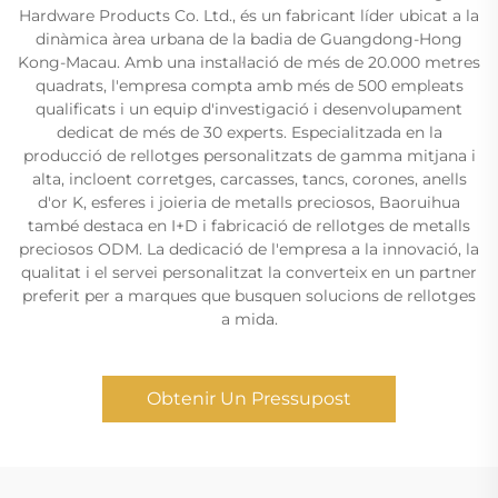
Hardware Products Co. Ltd., és un fabricant líder ubicat a la
dinàmica àrea urbana de la badia de Guangdong-Hong
Kong-Macau. Amb una instal·lació de més de 20.000 metres
quadrats, l'empresa compta amb més de 500 empleats
qualificats i un equip d'investigació i desenvolupament
dedicat de més de 30 experts. Especialitzada en la
producció de rellotges personalitzats de gamma mitjana i
alta, incloent corretges, carcasses, tancs, corones, anells
d'or K, esferes i joieria de metalls preciosos, Baoruihua
també destaca en I+D i fabricació de rellotges de metalls
preciosos ODM. La dedicació de l'empresa a la innovació, la
qualitat i el servei personalitzat la converteix en un partner
preferit per a marques que busquen solucions de rellotges
a mida.
Obtenir Un Pressupost