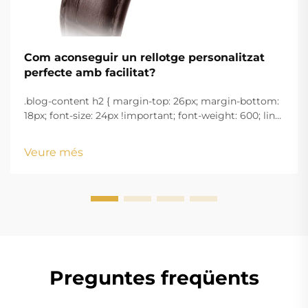
Com aconseguir un rellotge personalitzat
perfecte amb facilitat?
.blog-content h2 { margin-top: 26px; margin-bottom:
18px; font-size: 24px !important; font-weight: 600; line-
height: normal; } .blog-content h3 { margin-top: 26px;
margin-bottom: 18px; font-size: 20px !important; font-
Veure més
w...
Preguntes freqüents