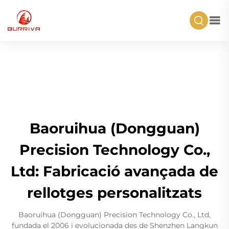
Baoruihua (Dongguan)
Precision Technology Co.,
Ltd: Fabricació avançada de
rellotges personalitzats
Baoruihua (Dongguan) Precision Technology Co., Ltd,
fundada el 2006 i evolucionada des de Shenzhen Langkun