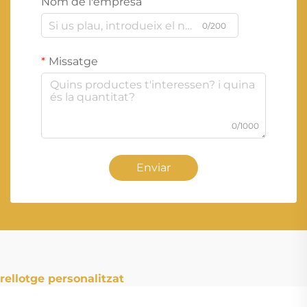
Nom de l'empresa
0/200
Missatge
0/1000
Enviar
rellotge personalitzat