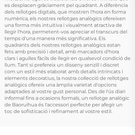
es desplacen gràciament pel quadrant. A diferència
dels rellotges digitals, que mostren l'hora en forma
numèrica, els nostres rellotges analògics ofereixen
una forma més intuïtiva i visualment atractiva de
llegir l'hora, permetent-vos apreciar el transcurs del
temps d'una manera més significativa. Els
quadrants dels nostres rellotges analògics estan
fets amb precisió i detall, amb marcadors d'hora
clars i agulles fàcils de llegir en qualsevol condició de
llum. Tant si prefereix un disseny senzill i discret
com un estil més elaborat amb detalls intrincats i
elements decoratius, la nostra col·lecció de rellotges
analògics ofereix una àmplia varietat d'opcions
adaptades al vostre gust personal. Des de l'ús diari
informal fins a ocasions formals, un rellotge analògic
de Baoruihua és l'accessori perfecte per afegir un
toc de sofisticació i refinament al vostre estil.