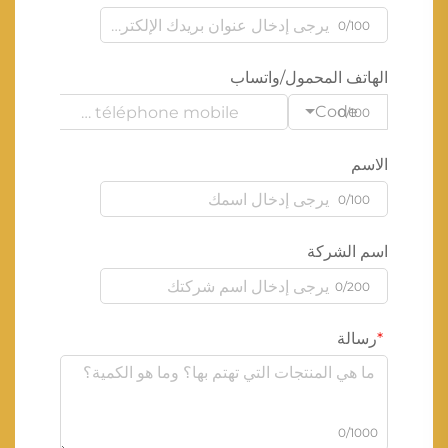
0/100
الهاتف المحمول/واتساب
Code
0/100
الاسم
0/100
اسم الشركة
0/200
رسالة
0/1000