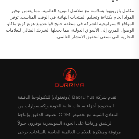
تتكامل باورويهوا بسلاسة مع سلاسل التوريد العالمية، مما يضمن توفير
المواد الخام بكفاءة وتسليم المنتجات النهائية في الوقت المناسب. توفر
المواقع الاستراتيجية للشركة في منطقة خليج قوانغدونغ-هونغ كونغ-ماكاو
الوصول المريح إلى الأسواق الدولية، مما يجعلها الشريك المثالي للعلامات
التجارية التي تسعى لتحقيق الانتشار العالمي.
تقدم شركة Baoruihua (دونغقوان) للتكنولوجيا الدقيقة
المحدودة أجزاء ساعات عالية الجودة وإكسسوارات من
المعادن الثمينة مع تخصيص ODM. تصنيعنا الدقيق وإنتاجنا
الرشيق ورقابتنا على الجودة السويسرية يوفرون حلولاً
موثوقة ومبتكرة للعلامات العالمية الخاصة بالساعات. يرجى