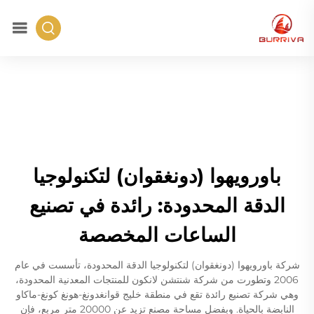
باورويهوا (دونغقوان) لتكنولوجيا
الدقة المحدودة: رائدة في تصنيع
الساعات المخصصة
شركة باورويهوا (دونغقوان) لتكنولوجيا الدقة المحدودة، تأسست في عام
2006 وتطورت من شركة شنتشن لانكون للمنتجات المعدنية المحدودة،
وهي شركة تصنيع رائدة تقع في منطقة خليج قوانغدونغ-هونغ كونغ-ماكاو
النابضة بالحياة. وبفضل مساحة مصنع تزيد عن 20000 متر مربع، فإن