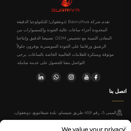
تقدم شركة Baoruihua (دونغقوان) للتكنولوجيا الدقيقة
المحدودة أجزاء ساعات عالية الجودة وإكسسوارات من
المعادن الثمينة مع تخصيص ODM. تصنيعنا الدقيق وإنتاجنا
الرشيق ورقابتنا على الجودة السويسرية يوفرون حلولاً
موثوقة ومبتكرة للعلامات العالمية الخاصة بالساعات. يرجى
التواصل معنا للحصول على خدمة شاملة.
اتصل بنا
المبنى 5، رقم 459 طريق شيتساو، بلدة شيغانتونغ، دونغقوان،
قوانغدونغ
We value your privacy