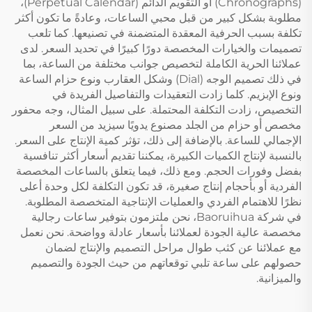
(Chronographs) أو التقويم الدائم (Perpetual Calendar)،
مطلوبة بشكل كبير من قبل محبي الساعات، وعادةً ما تكون أكثر
تكلفة بسبب الحرفية المعقدة المتضمنة في تصنيعها. كما تلعب
تصميمات والخيارات المخصصة دورًا كبيرًا في تحديد السعر. لدى
عملائنا الحرية الكاملة لتخصيص جوانب مختلفة من الساعة، بما
في ذلك تصميم الوجه (Dial) وشكل العقارب ونوع حزام الساعة
ونوع الإبزيم. كلما زادت التعقيدات والتفاصيل الفريدة في
التخصيص، زادت التكلفة المحتملة. على سبيل المثال، وجه محفور
مخصص أو حزام من الجلد مصنوع يدويًا سيزيد من السعر
الإجمالي للساعة. بالإضافة إلى ذلك، تؤثر كمية الإنتاج على السعر.
بالنسبة لإنتاج الكميات الكبيرة، يمكننا تقديم أسعار أكثر تنافسية
بفضل وفورات الحجم. ومع ذلك، فيما يتعلق بالساعات المخصصة
الفردية أو بأحجام إنتاج صغيرة، قد تكون التكلفة لكل وحدة أعلى
نظرًا للاهتمام الفردي والعمليات الإنتاجية المتخصصة المطلوبة.
في شركة Baoruihua، نحن ملتزمون بتوفير ساعات رجالية
مخصصة عالية الجودة لعملائنا بأسعار عادلة وواضحة. نحن نعمل
مع عملائنا عن كثب طوال مراحل التصميم والإنتاج لضمان
حصولهم على ساعة تلبي توقعاتهم من حيث الجودة والتصميم
والميزانية.