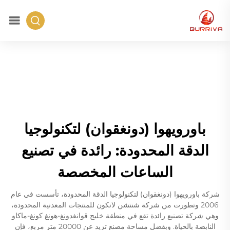
باورويهوا (دونغقوان) لتكنولوجيا
الدقة المحدودة: رائدة في تصنيع
الساعات المخصصة
شركة باورويهوا (دونغقوان) لتكنولوجيا الدقة المحدودة، تأسست في عام
2006 وتطورت من شركة شنتشن لانكون للمنتجات المعدنية المحدودة،
وهي شركة تصنيع رائدة تقع في منطقة خليج قوانغدونغ-هونغ كونغ-ماكاو
النابضة بالحياة. وبفضل مساحة مصنع تزيد عن 20000 متر مربع، فإن