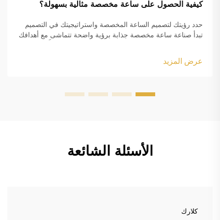
كيفية الحصول على ساعة مخصصة مثالية بسهولة؟
حدد رؤيتك لتصميم الساعة المخصصة واستراتيجيتك في التصميم
تبدأ صناعة ساعة مخصصة جذابة برؤية واضحة تتماشى مع أهدافك
الجمالية ومتطلباتك الوظيفية. سواء كنت تصنع سلعًا مُعلَّمة باسم
العلامة التجارية أو عنصرًا شخصيًا...
عرض المزيد
الأسئلة الشائعة
كلارك