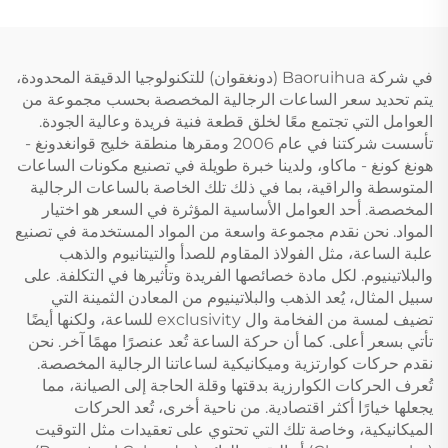
في شركة Baoruihua (دونغقوان) للتكنولوجيا الدقيقة المحدودة،
يتم تحديد سعر الساعات الرجالية المخصصة بحسب مجموعة من
العوامل التي تجتمع معًا لخلق قطعة فنية فريدة وعالية الجودة.
تأسست شركتنا في عام 2006 ومقرها منطقة خليج قوانغدونغ -
هونغ كونغ - ماكاو، ولدينا خبرة طويلة في تصنيع مكونات الساعات
المتوسطة والراقية، بما في ذلك تلك الخاصة بالساعات الرجالية
المخصصة. أحد العوامل الأساسية المؤثرة في السعر هو اختيار
المواد. نحن نقدم مجموعة واسعة من المواد المستخدمة في تصنيع
علبة الساعة، مثل الفولاذ المقاوم للصدأ والتيتانيوم والذهب
والبلاتينيوم. لكل مادة خصائصها الفريدة وتأثيرها في التكلفة. على
سبيل المثال، يُعد الذهب والبلاتينيوم من المعادن الثمينة التي
تضيف لمسة من الفخامة وال exclusivity للساعة، ولكنها أيضًا
تأتي بسعر أعلى. كما أن حركة الساعة تُعد عنصرًا مهمًا آخر. نحن
نقدم حركات كوارتزية وميكانيكية لساعاتنا الرجالية المخصصة.
تُعرف الحركات الكوارزية بدقتها وقلة الحاجة إلى الصيانة، مما
يجعلها خيارًا أكثر اقتصادية. من ناحية أخرى، تُعد الحركات
الميكانيكية، وخاصة تلك التي تحتوي على تعقيدات مثل التوقيت