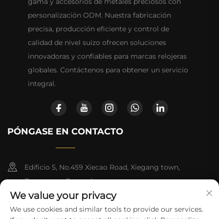
gama y accesorios de metales preciosos con
personalización ODM. Nuestra fabricación
precisa, producción eficiente y control de
calidad de nivel suizo ofrecen soluciones
innovadoras y confiables para marcas relojeras
globales. Contáctenos para obtener un servicio
integral.
PÓNGASE EN CONTACTO
Edificio 5, No.459 Xiecao Road, Xiegang town,
Dongguan, Guangdong
We value your privacy
+86-13790150928
We use cookies and similar tools to provide our services.