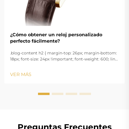
¿Cómo obtener un reloj personalizado
perfecto fácilmente?
.blog-content h2 { margin-top: 26px; margin-bottom:
18px; font-size: 24px !important; font-weight: 600; line-
height: normal; } .blog-content h3 { margin-top: 26px;
margin-bottom: 18px; font-size: 20px !important; font-
VER MÁS
w...
Preguntas Frecuentes