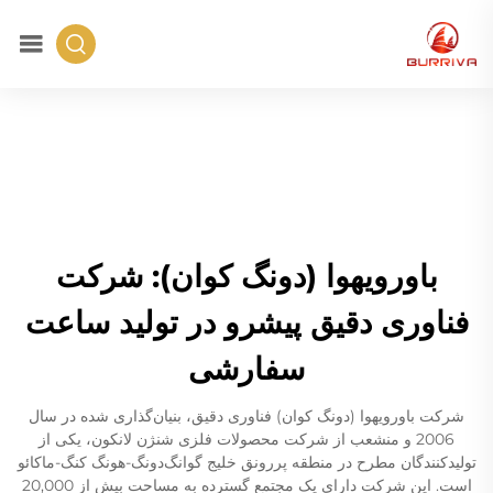
باورویهوا (دونگ کوان): شرکت
فناوری دقیق پیشرو در تولید ساعت
سفارشی
شرکت باورویهوا (دونگ کوان) فناوری دقیق، بنیان‌گذاری شده در سال
2006 و منشعب از شرکت محصولات فلزی شنژن لانکون، یکی از
تولیدکنندگان مطرح در منطقه پررونق خلیج گوانگ‌دونگ-هونگ کنگ-ماکائو
است. این شرکت دارای یک مجتمع گسترده به مساحت بیش از 20,000