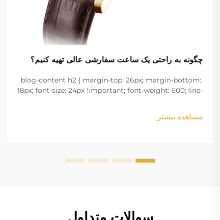
چگونه به راحتی یک ساعت سفارشی عالی تهیه کنیم؟
.blog-content h2 { margin-top: 26px; margin-bottom:
18px; font-size: 24px !important; font-weight: 600; line-
height: normal; } .blog-content h3 { margin-top: 26px;
margin-bottom: 18px; font-size: 20px !important; font-
مشاهده بیشتر
w...
سوالات متداول