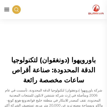
باورويهوا (دونغقوان) لتكنولوجيا
الدقة المحدودة: صناعة أقراص
ساعات مخصصة رائعة
شركة باورويهوا (دونغقوان) لتكنولوجيا الدقة المحدودة، تأسست في عام
2006 ومتأصلة في إرث شركة شنتشن لانكون للمنتجات المعدنية
المحدودة، تقف كمصدر للابتكار في منطقة خليج قوانغدونغ-هونغ كونغ-
ماكاو. وبمساحة مصنع تزيد عن 20,000 متر مربع، تستضيف الشركة أكثر