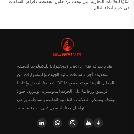
مثاليًا للعلامات التجارية التي تبحث عن حلول مخصصة لأقراص الساعات
في جميع أنحاء العالم.
تقدم شركة Baoruihua (دونغقوان) للتكنولوجيا الدقيقة
المحدودة أجزاء ساعات عالية الجودة وإكسسوارات من
المعادن الثمينة مع تخصيص ODM. تصنيعنا الدقيق وإنتاجنا
الرشيق ورقابتنا على الجودة السويسرية يوفرون حلولاً
موثوقة ومبتكرة للعلامات العالمية الخاصة بالساعات. يرجى
التواصل معنا للحصول على خدمة شاملة.