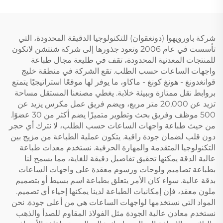
شركة باورويهوا (دونغقوان) للتكنولوجيا الدقيقة المحدودة، التي
تأسست في عام 2006 وتعود جذورها إلى شركة شنتشن لانكون
للمنتجات المعدنية المحدودة، تقف في طليعة مجال طباعة
واجهات الساعات حسب الطلب. تقع الشركة في منطقة خليج
قوانغدونغ - هونغ كونغ - ماكاو، ما يوفر لها موقعًا استراتيجيًا يتمتع
بروابط نقل ممتازة وببيئة خلابة. يغطي مصنعنا المستقل مساحة
تزيد عن 20,000 متر مربع، ويضم فريق عمل مكرس يزيد عن
500 موظف وفريق بحث وتطوير متميزًا يضم أكثر من 30 عضوًا.
من حيث طباعة واجهات الساعات حسب الطلب، لا نترك أي حجر
دون قلب لضمان جودة راقية. يتكون عملية الطباعة من مزيج بين
التكنولوجيا المتقدمة والمهارة الحرفية. نستخدم معدات طباعة
عالية الدقة يمكنها تحقيق تفاصيل دقيقة للغاية، مما يسمح لنا
بطباعة تصاميم ولوحات ورسوم معقدة على واجهات الساعات
بدقة عالية. سواء كان الأمر يتعلق بطباعة اسم بسيط أو بتصميم
ملون معقد، فإن إمكانيات الطباعة لدينا يمكنها إحياء أي تصميم.
المواد التي نستخدمها لواجهات الساعات هي من أعلى جودة. نحن
نستخدم معادن عالية الجودة مثل الفولاذ المقاوم للصدأ والذهب