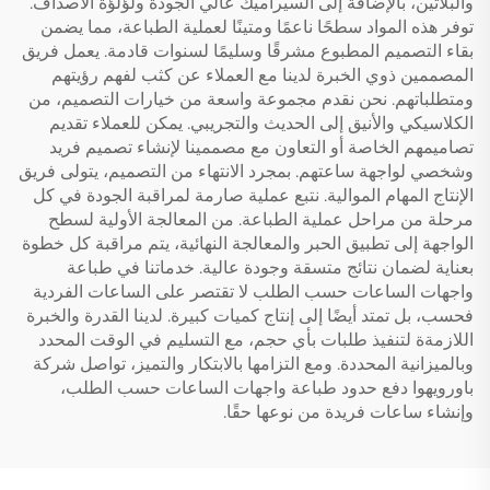
والبلاتين، بالإضافة إلى السيراميك عالي الجودة ولؤلؤة الأصداف.
توفر هذه المواد سطحًا ناعمًا ومتينًا لعملية الطباعة، مما يضمن
بقاء التصميم المطبوع مشرقًا وسليمًا لسنوات قادمة. يعمل فريق
المصممين ذوي الخبرة لدينا مع العملاء عن كثب لفهم رؤيتهم
ومتطلباتهم. نحن نقدم مجموعة واسعة من خيارات التصميم، من
الكلاسيكي والأنيق إلى الحديث والتجريبي. يمكن للعملاء تقديم
تصاميمهم الخاصة أو التعاون مع مصممينا لإنشاء تصميم فريد
وشخصي لواجهة ساعتهم. بمجرد الانتهاء من التصميم، يتولى فريق
الإنتاج المهام الموالية. نتبع عملية صارمة لمراقبة الجودة في كل
مرحلة من مراحل عملية الطباعة. من المعالجة الأولية لسطح
الواجهة إلى تطبيق الحبر والمعالجة النهائية، يتم مراقبة كل خطوة
بعناية لضمان نتائج متسقة وجودة عالية. خدماتنا في طباعة
واجهات الساعات حسب الطلب لا تقتصر على الساعات الفردية
فحسب، بل تمتد أيضًا إلى إنتاج كميات كبيرة. لدينا القدرة والخبرة
اللازمةة لتنفيذ طلبات بأي حجم، مع التسليم في الوقت المحدد
وبالميزانية المحددة. ومع التزامها بالابتكار والتميز، تواصل شركة
باورويهوا دفع حدود طباعة واجهات الساعات حسب الطلب،
وإنشاء ساعات فريدة من نوعها حقًا.