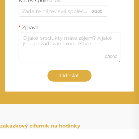
Název společnosti
0/200
Zpráva
0/1000
Odeslat
zakázkový ciferník na hodinky