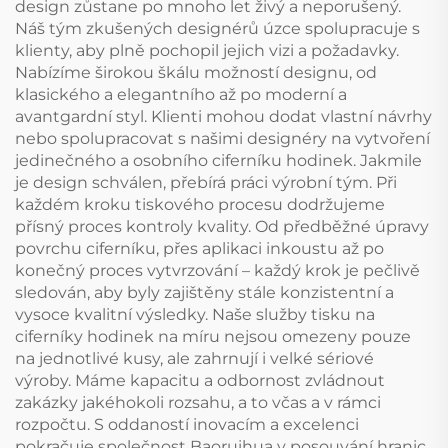
design zůstane po mnoho let živý a neporušený.
Náš tým zkušených designérů úzce spolupracuje s
klienty, aby plně pochopil jejich vizi a požadavky.
Nabízíme širokou škálu možností designu, od
klasického a elegantního až po moderní a
avantgardní styl. Klienti mohou dodat vlastní návrhy
nebo spolupracovat s našimi designéry na vytvoření
jedinečného a osobního ciferníku hodinek. Jakmile
je design schválen, přebírá práci výrobní tým. Při
každém kroku tiskového procesu dodržujeme
přísný proces kontroly kvality. Od předběžné úpravy
povrchu ciferníku, přes aplikaci inkoustu až po
konečný proces vytvrzování – každý krok je pečlivě
sledován, aby byly zajištěny stále konzistentní a
vysoce kvalitní výsledky. Naše služby tisku na
ciferníky hodinek na míru nejsou omezeny pouze
na jednotlivé kusy, ale zahrnují i velké sériové
výroby. Máme kapacitu a odbornost zvládnout
zakázky jakéhokoli rozsahu, a to včas a v rámci
rozpočtu. S oddaností inovacím a excelenci
pokračuje společnost Baoruihua v posouvání hranic