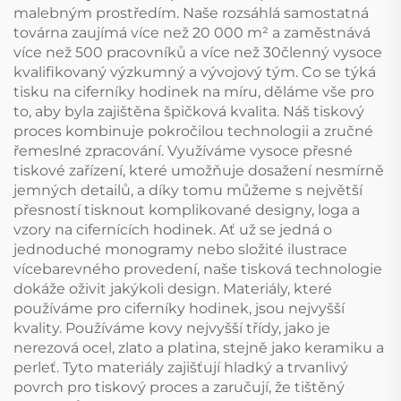
malebným prostředím. Naše rozsáhlá samostatná
továrna zaujímá více než 20 000 m² a zaměstnává
více než 500 pracovníků a více než 30členný vysoce
kvalifikovaný výzkumný a vývojový tým. Co se týká
tisku na ciferníky hodinek na míru, děláme vše pro
to, aby byla zajištěna špičková kvalita. Náš tiskový
proces kombinuje pokročilou technologii a zručné
řemeslné zpracování. Využíváme vysoce přesné
tiskové zařízení, které umožňuje dosažení nesmírně
jemných detailů, a díky tomu můžeme s největší
přesností tisknout komplikované designy, loga a
vzory na cifernících hodinek. Ať už se jedná o
jednoduché monogramy nebo složité ilustrace
vícebarevného provedení, naše tisková technologie
dokáže oživit jakýkoli design. Materiály, které
používáme pro ciferníky hodinek, jsou nejvyšší
kvality. Používáme kovy nejvyšší třídy, jako je
nerezová ocel, zlato a platina, stejně jako keramiku a
perleť. Tyto materiály zajišťují hladký a trvanlivý
povrch pro tiskový proces a zaručují, že tištěný