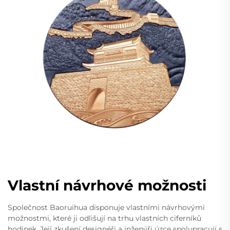
Vlastní návrhové možnosti
Společnost Baoruihua disponuje vlastními návrhovými
možnostmi, které ji odlišují na trhu vlastních ciferníků
hodinek. Její zkušení designéři a inženýři úzce spolupracují s