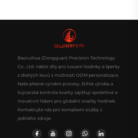
Baoruihua (Dongguan) Precision Technology
Co., Ltd. nabízí díly pro luxusní hodinky a šperky
z drahých kovů s možností ODM personalizace.
Naše přesné výrobní procesy, štíhlá výroba a
švýcarská kontrola kvality zajišťují spolehlivé a
inovativní řešení pro globální značky hodinek.
Kontaktujte nás pro komplexní služby z
jediného zdroje.