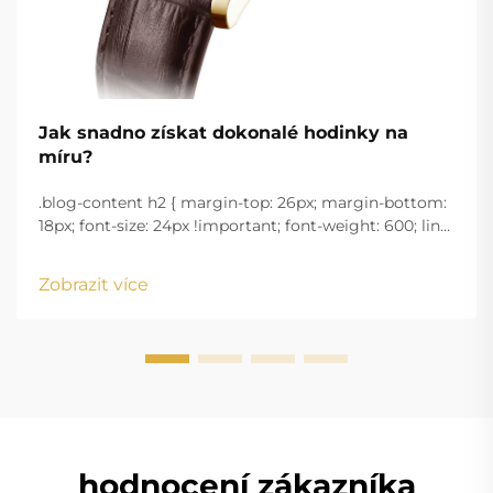
Jak snadno získat dokonalé hodinky na
míru?
.blog-content h2 { margin-top: 26px; margin-bottom:
18px; font-size: 24px !important; font-weight: 600; line-
height: normal; } .blog-content h3 { margin-top: 26px;
margin-bottom: 18px; font-size: 20px !important; font-
Zobrazit více
w...
hodnocení zákazníka