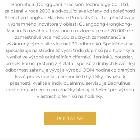
Baoruihua (Dongguan) Precision Technology Co., Ltd,
založená v roce 2006 a odvozující své kořeny od společnosti
Shenzhen Langkun Hardware Products Co. Ltd., představuje
významného inovátora v oblasti Guangdong-Hongkong-
Macao. S rozsáhlou továrnou o rozloze více než 20 000 m²
zaměstnává více než 500 zručných zaměstnanců a
výzkumný tým o síle více než 30 odborníků. Společnost se
specializuje na střední až vyšší třídu doplňků pro hodinky a
vyniká ve výrobě originálních ciferníků, řemínků, pouzder,
přezek, korun, prstenů z K zlata i šperků z drahých kovů. Její
odbornost zahrnuje vývoj a výrobu ODM hodinek z drahých
kovů pro evropské a americké trhy. Díky závazku k
přesnosti, kvalitě a individuálnímu servisu je Baoruihua
ideálním partnerem pro značky hledající řešení pro výrobu
vlastních ciferníků na hodinky.
POPTAT SE