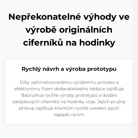
Nepřekonatelné výhody ve
výrobě originálních
ciferníků na hodinky
Rychlý návrh a výroba prototypu
Díky optimalizovanému výrobnímu procesu a
efektivnímu řízení dodavatelského řetězce zajišťuje
Baoruihua rychlé výroby prototypů a dodání
zakázkových ciferníků na hodinky včas. Jejich pružný
přístup zajišťuje klientům rychlé uvedení jejich
nápadů na trh.