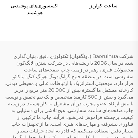
ساعت کوارتز
اکسسوری‌های پوشیدنی
هوشمند
شرکت Baoruihua (دونگقوان) تکنولوژی دقیق، بنیان‌گذاری
شده در سال 2006 با ریشه‌هایی در شرکت شنژن لانگ‌کون
محصولات فلزی، رهبر در زمینه چاپ صفحه‌های ساعت
سفارشی است. در منطقه خلیج گوانگ‌دونگ-هونگ کنگ-ماکائو
قرار دارد، موقعیتی استراتژیک با ارتباطات عالی و محیطی دیدنی.
کارخانه مستقل ما گسترۀ بیش از 20,000 متر مربع را دربر
می‌گیرد و بیش از 500 کارمند متخصص و یک تیم تحقیق و توسعه
با بیش از 30 عضو مجرب در آن مشغول به کار هستند. در زمینه
چاپ صفحه‌های ساعت سفارشی، هیچ تلاشی برای دستیابی به
کیفیت برجسته فراموش نمی‌شود. فرآیند چاپ ما ترکیبی از
فناوری پیشرفته و مهارت‌های هنری است. ما از تجهیزات چاپ
بسیار دقیق استفاده می‌کنیم که قادر به ایجاد جزئیات بسیار
ظریف هستند و این امکان را فراهم می‌کنند تا طرح‌ها، لوگوها و