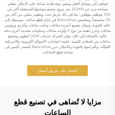
يُضاهى إلى وسائل النقل ويتميز ببيئة هادئة تساعد على الابتكار. تغطي
مساحة تزيد عن 20,000 متر مربع، وتضم مصانعها المستقلة أكثر من
500 موظف مؤهلين، بما في ذلك فريق بحث وتطوير مكون من أكثر من
30 متخصصاً. وتتخصص Baoruihua في إنتاج قطع ساعات متوسطة إلى
عالية الجودة، وتمتاز بتصنيع أحزمة ساعات وعلب ساعات وأبازيم ورؤوس
ساعات وخرز ذهبية من نوع K وأوجه ساعات ومكونات معدنية أخرى بدقة
عالية. بالإضافة إلى ذلك، توفر الشركة خدمات ODM لتطوير وتصنيع
ساعات من المعادن الثمينة، لتلبية احتياجات الأسواق الأوروبية والأمريكية
المُلِحَّة. وبالتزامنها بالجودة والابتكار، تبرز Baoruihua كمصدر للتميز في
صناعة قطع الساعات.
احصل على عرض أسعار
مزايا لا تُضاهى في تصنيع قطع
الساعات