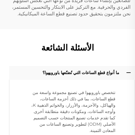
للصانعين بإنشاء ساعات فريدة من نوعها التي تعكس أسلوبهم
الفردي والحرفية. مع التركيز على الابتكار والتحسين المستمر،
نحن ملتزمون بتحقيق حدود تصنيع قطع الساعة الميكانيكية.
الأسئلة الشائعة
ما أنواع قطع الساعات التي تُصَنّعها باورويهوا؟
تتخصص باورويهوا في تصنيع مجموعة واسعة من
قطع الساعات، بما في ذلك أحزمة الساعات،
والهياكل، والأحزمة، والأزرار، والخواتم الذهبية K،
وأوجه الساعات، ومكونات دقيقة متطابقة أخرى.
كما تقدم خدمات تصنيع المنتجات حسب التصميم
الأصلي (ODM) لتطوير وتصنيع الساعات من
المعادن الثمينة.