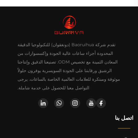
تقدم شركة Baoruihua (دونغقوان) للتكنولوجيا الدقيقة
المحدودة أجزاء ساعات عالية الجودة وإكسسوارات من
المعادن الثمينة مع تخصيص ODM. تصنيعنا الدقيق وإنتاجنا
الرشيق ورقابتنا على الجودة السويسرية يوفرون حلولاً
موثوقة ومبتكرة للعلامات العالمية الخاصة بالساعات. يرجى
التواصل معنا للحصول على خدمة شاملة.
اتصل بنا