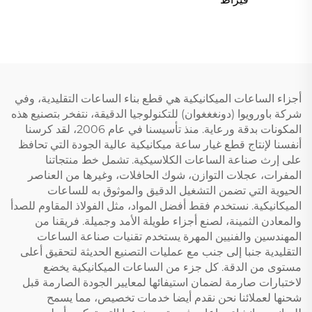
أجزاء الساعات الميكانيكية هي قطع بناء الساعات التقليدية، وفي
شركة باورويوا (دونغغغوان) للتكنولوجيا الدقيقة، نتفخر بتصنيع هذه
المكونات بدقة ورعاية. منذ تأسيسنا في عام 2006، لقد كرسنا
أنفسنا لإنتاج قطع غيار ساعة ميكانيكية عالية الجودة التي تحافظ
على إرث صناعة الساعات الكلاسيكية. تشمل خط منتجاتنا
المفرات، عجلات التوازن، شوك الحافلات، وغيرها من العناصر
الحيوية التي تضمن التشغيل الدقيق والموثوق به للساعات
الميكانيكية. نستخدم فقط أفضل المواد، مثل الفولاذ المقاوم للصدأ
والمعادن الثمينة، لصنع أجزاء طويلة الأمد وجميلة. فريقنا من
المهندسين والفنيين المهرة يستخدم تقنيات صناعة الساعات
التقليدية جنبا إلى جنب مع عمليات التصنيع الحديثة لتحقيق أعلى
مستوى من الدقة. كل جزء من الساعات الميكانيكية يخضع
لاختبارات صارمة لضمان استيفائها لمعايير الجودة الصارمة قبل
شحنها لعملائنا نحن نقدم أيضا خدمات تخصيص، مما يسمح