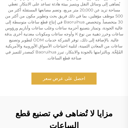
يُضاهى إلى وسائل النقل ويتميز ببيئة هادئة تساعد على الابتكار. تغطي
مساحة تزيد عن 20,000 متر مربع، وتضم مصانعها المستقلة أكثر من
500 موظف مؤهلين، بما في ذلك فريق بحث وتطوير مكون من أكثر من
30 متخصصاً. وتتخصص Baoruihua في إنتاج قطع ساعات متوسطة إلى
عالية الجودة، وتمتاز بتصنيع أحزمة ساعات وعلب ساعات وأبازيم ورؤوس
ساعات وخرز ذهبية من نوع K وأوجه ساعات ومكونات معدنية أخرى بدقة
عالية. بالإضافة إلى ذلك، توفر الشركة خدمات ODM لتطوير وتصنيع
ساعات من المعادن الثمينة، لتلبية احتياجات الأسواق الأوروبية والأمريكية
المُلِحَّة. وبالتزامنها بالجودة والابتكار، تبرز Baoruihua كمصدر للتميز في
صناعة قطع الساعات.
احصل على عرض سعر
مزايا لا تُضاهى في تصنيع قطع
الساعات