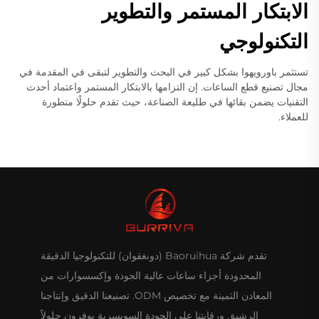
الابتكار المستمر والتطوير
التكنولوجي
تستثمر باورويهوا بشكل كبير في البحث والتطوير لتبقى في المقدمة في
مجال تصنيع قطع الساعات. إن التزامها بالابتكار المستمر واعتماد أحدث
التقنيات يضمن بقائها في طليعة الصناعة، حيث تقدم حلولًا متطورة
للعملاء.
تقدم شركة Baoruihua (دونغقوان) للتكنولوجيا الدقيقة
المحدودة أجزاء ساعات عالية الجودة وإكسسوارات من
المعادن الثمينة مع تخصيص ODM. تصنيعنا الدقيق وإنتاجنا
الرشيق ورقابتنا على الجودة السويسرية يوفرون حلولاً