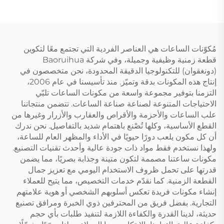
مُكوّنات الساعات هي العناصر الفردية التي تجتمع معًا لتكوين
قطعة زمنية وظيفية وجميلة، وفي شركة Baoruihua
(دونغقوان) للتكنولوجيا الدقيقة المحدودة، نحن متخصصون في
إنتاج هذه المكونات بدقة وتميّز. منذ تأسيسنا في عام 2006،
التزمنا بتوفير مجموعة واسعة من مكونات الساعات تلبّي
الاحتياجات المتنوعة لصناعة صناعة الساعات. تتضمن منتجاتنا
علب الساعات والأحزمة والأقراص والعقارب والأزرار وغيرها من
القطع الأساسية، وكلها تُصْنع باهتمام شديد بالتفاصيل. نحن ندرك
أن كل مكون يلعب دورًا حيويًا في الأداء والمظهر العام للساعة،
ولهذا نستخدم فقط مواد ذات جودة عالية وأحدث تقنيات التصنيع.
مكونات ساعتنا مصممة لتكون متينة وجذابة بصريًا، مما يضمن
قدرتها على تحمل ظروف الاستخدام اليومي مع تعزيز جمال
القطعة الزمنية. كما نقدّم خدمات التخصيص، مما يتيح للعملاء
إنشاء مكونات فريدة تعكس أسلوبهم الشخصي أو هوية علامتهم
التجارية. بفضل فريق من المحترفين ذوي الخبرة ومرافق تصنيع
حديثة، لدينا القدرة والكفاءة اللازمة لتنفيذ طلبات بأي حجم