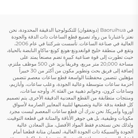
في Baoruihua (دونغقوان) للتكنولوجيا الدقيقة المحدودة، نحن
نعتز باعتبارنا من رواد تصنيع قطع الساعات ذات الدقة والجودة
العالية في صناعة الساعات. تأسست شركتنا في عام 2006،
وتقع في منطقة خليج قوانغدونغ-هونغ كونغ-ماكاو النابضة بالحياة،
حيث تطورت إلى قوة صناعية كبيرة تضم مصنعاً يمتد على
مساحة 20,000 متر مربع، وفريقاً يزيد عن 500 موظف ملتزم،
إضافة إلى فريق بحث وتطوير مكون من أكثر من 30 خبيراً
مؤهلين. تتضمن محفظتنا الواسعة قطع ساعات معصم تتضمن
أحزمة ساعات متوسطة وعالية الجودة، وعلب ساعات، وأبازيم،
وساعات كرون، وخواتم ذهبية من الفئة K، وأوجه ساعات،
ومنتجات متطابقة من القطع المعدنية الدقيقة الأخرى. يتم تصميم
كل قطعة بدقة عالية وتصنيعها لتلبية المعايير الصارمة لأسواق
أوروبا وأمريكا. نحن ندرك أن قطع ساعات المعصم ليست مجرد
مكونات وظيفية، بل هي جوهر الأناقة والمتانة في قطعة التوقيت.
ولذلك نحن نستخدم فقط المواد الأفضل، مثل المعادن عالية
الجودة والسبيكة ذات الجودة العالية، لضمان متانة قطعنا أمام