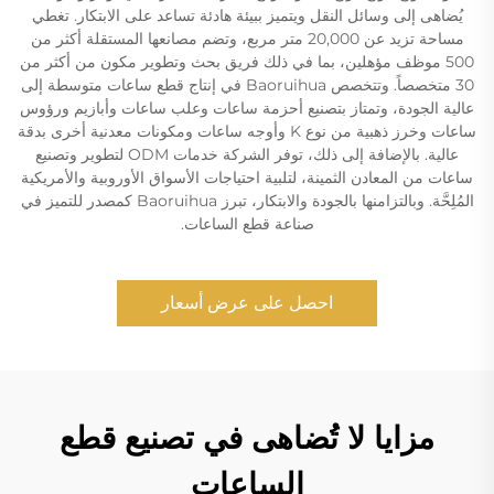
يُضاهى إلى وسائل النقل ويتميز ببيئة هادئة تساعد على الابتكار. تغطي
مساحة تزيد عن 20,000 متر مربع، وتضم مصانعها المستقلة أكثر من
500 موظف مؤهلين، بما في ذلك فريق بحث وتطوير مكون من أكثر من
30 متخصصاً. وتتخصص Baoruihua في إنتاج قطع ساعات متوسطة إلى
عالية الجودة، وتمتاز بتصنيع أحزمة ساعات وعلب ساعات وأبازيم ورؤوس
ساعات وخرز ذهبية من نوع K وأوجه ساعات ومكونات معدنية أخرى بدقة
عالية. بالإضافة إلى ذلك، توفر الشركة خدمات ODM لتطوير وتصنيع
ساعات من المعادن الثمينة، لتلبية احتياجات الأسواق الأوروبية والأمريكية
المُلِحَّة. وبالتزامنها بالجودة والابتكار، تبرز Baoruihua كمصدر للتميز في
صناعة قطع الساعات.
احصل على عرض أسعار
مزايا لا تُضاهى في تصنيع قطع
الساعات