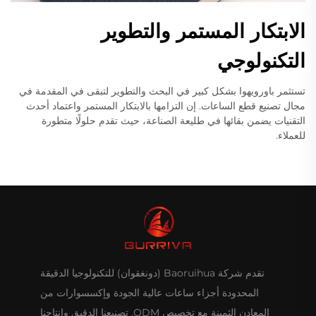
الابتكار المستمر والتطوير
التكنولوجي
تستثمر باورويهوا بشكل كبير في البحث والتطوير لتبقى في المقدمة في
مجال تصنيع قطع الساعات. إن التزامها بالابتكار المستمر واعتماد أحدث
التقنيات يضمن بقائها في طليعة الصناعة، حيث تقدم حلولًا متطورة
للعملاء.
تقدم شركة Baoruihua (دونغقوان) للتكنولوجيا الدقيقة
المحدودة أجزاء ساعات عالية الجودة وإكسسوارات من
المعادن الثمينة مع تخصيص ODM. تصنيعنا الدقيق وإنتاجنا