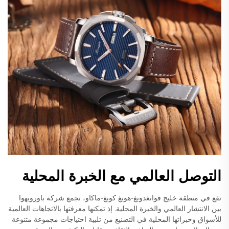
التوصل العالمي مع الخبرة المحلية
تقع في منطقة خليج قوانغدونغ-هونغ كونغ-ماكاو، تجمع شركة باورويهوا
بين الانتشار العالمي والخبرة المحلية. إذ تمكنها معرفتها بالاتجاهات العالمية
للأسواق وخبراتها المحلية في التصنيع من تلبية احتياجات مجموعة متنوعة