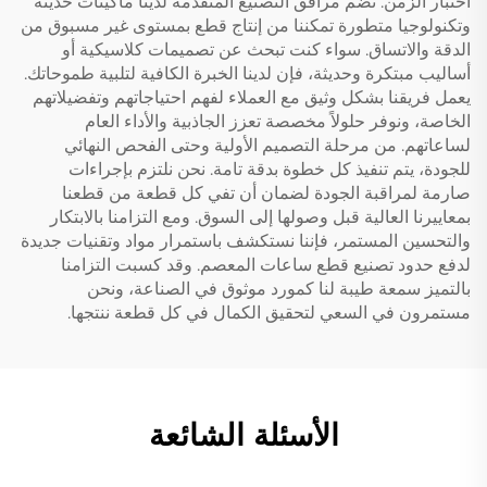
اختبار الزمن. تضم مرافق التصنيع المتقدمة لدينا ماكينات حديثة
وتكنولوجيا متطورة تمكننا من إنتاج قطع بمستوى غير مسبوق من
الدقة والاتساق. سواء كنت تبحث عن تصميمات كلاسيكية أو
أساليب مبتكرة وحديثة، فإن لدينا الخبرة الكافية لتلبية طموحاتك.
يعمل فريقنا بشكل وثيق مع العملاء لفهم احتياجاتهم وتفضيلاتهم
الخاصة، ونوفر حلولاً مخصصة تعزز الجاذبية والأداء العام
لساعاتهم. من مرحلة التصميم الأولية وحتى الفحص النهائي
للجودة، يتم تنفيذ كل خطوة بدقة تامة. نحن نلتزم بإجراءات
صارمة لمراقبة الجودة لضمان أن تفي كل قطعة من قطعنا
بمعاييرنا العالية قبل وصولها إلى السوق. ومع التزامنا بالابتكار
والتحسين المستمر، فإننا نستكشف باستمرار مواد وتقنيات جديدة
لدفع حدود تصنيع قطع ساعات المعصم. وقد كسبت التزامنا
بالتميز سمعة طيبة لنا كمورد موثوق في الصناعة، ونحن
مستمرون في السعي لتحقيق الكمال في كل قطعة ننتجها.
الأسئلة الشائعة