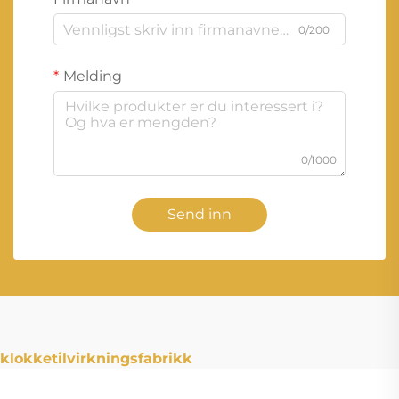
0/200
Melding
0/1000
Send inn
klokketilvirkningsfabrikk