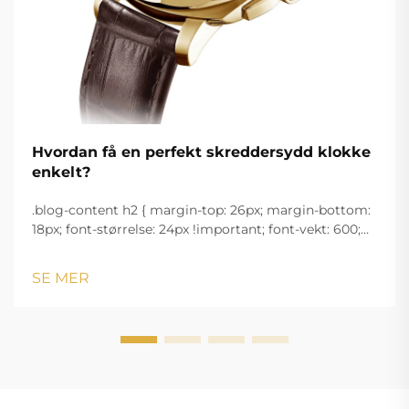
Hvordan få en perfekt skreddersydd klokke
enkelt?
.blog-content h2 { margin-top: 26px; margin-bottom:
18px; font-størrelse: 24px !important; font-vekt: 600;
linjeavstand: normal; } .blog-content h3 { margin-top:
26px; margin-bottom: 18px; font-størrelse: 20px
SE MER
!important; font-v...