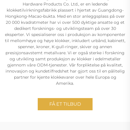
Hardware Products Co. Ltd., er en ledende
klokketilvirkningsfabrikk plassert i hjertet av Guangdong-
Hongkong-Macao-bukta. Med en stor anleggsplass på over
20 000 kvadratmeter har vi over 500 dyktige ansatte og et
dedikert forsknings- og utviklingsteam på over 30
eksperter. Vi spesialiserer oss i produksjon av komponenter
til mellomhøye og høye klokker, inkludert urbånd, kabinett,
spenner, kroner, K-gull-ringer, skiver og annen
presisjonsavstemt metallvare. Vi er også sterke i forskning
og utvikling samt produksjon av klokker i edelmetaller
gjennom våre ODM-tjenester. Vår forpliktelse på kvalitet,
innovasjon og kundetilfredshet har gjort oss til en pålitelig
partner for kjente klokkevarer over hele Europa og
Amerika.
FÅ ET TILBUD