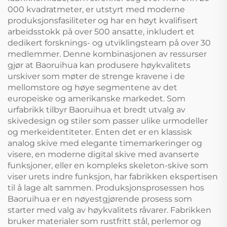
000 kvadratmeter, er utstyrt med moderne
produksjonsfasiliteter og har en høyt kvalifisert
arbeidsstokk på over 500 ansatte, inkludert et
dedikert forsknings- og utviklingsteam på over 30
medlemmer. Denne kombinasjonen av ressurser
gjør at Baoruihua kan produsere høykvalitets
urskiver som møter de strenge kravene i de
mellomstore og høye segmentene av det
europeiske og amerikanske markedet. Som
urfabrikk tilbyr Baoruihua et bredt utvalg av
skivedesign og stiler som passer ulike urmodeller
og merkeidentiteter. Enten det er en klassisk
analog skive med elegante timemarkeringer og
visere, en moderne digital skive med avanserte
funksjoner, eller en kompleks skeleton-skive som
viser urets indre funksjon, har fabrikken ekspertisen
til å lage alt sammen. Produksjonsprosessen hos
Baoruihua er en nøyestgjørende prosess som
starter med valg av høykvalitets råvarer. Fabrikken
bruker materialer som rustfritt stål, perlemor og