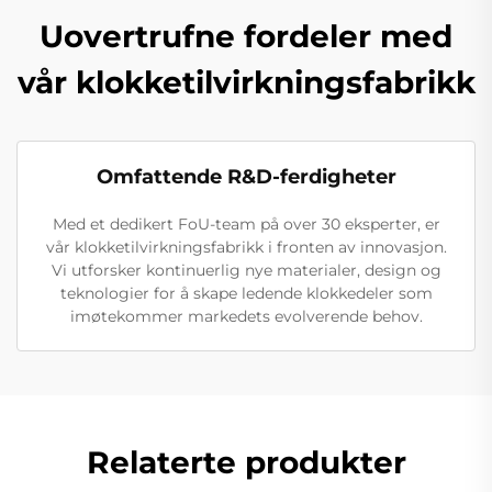
Uovertrufne fordeler med
vår klokketilvirkningsfabrikk
Omfattende R&D-ferdigheter
Med et dedikert FoU-team på over 30 eksperter, er
vår klokketilvirkningsfabrikk i fronten av innovasjon.
Vi utforsker kontinuerlig nye materialer, design og
teknologier for å skape ledende klokkedeler som
imøtekommer markedets evolverende behov.
Relaterte produkter