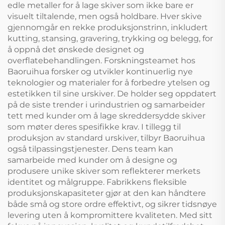
edle metaller for å lage skiver som ikke bare er
visuelt tiltalende, men også holdbare. Hver skive
gjennomgår en rekke produksjonstrinn, inkludert
kutting, stansing, gravering, trykking og belegg, for
å oppnå det ønskede designet og
overflatebehandlingen. Forskningsteamet hos
Baoruihua forsker og utvikler kontinuerlig nye
teknologier og materialer for å forbedre ytelsen og
estetikken til sine urskiver. De holder seg oppdatert
på de siste trender i urindustrien og samarbeider
tett med kunder om å lage skreddersydde skiver
som møter deres spesifikke krav. I tillegg til
produksjon av standard urskiver, tilbyr Baoruihua
også tilpassingstjenester. Dens team kan
samarbeide med kunder om å designe og
produsere unike skiver som reflekterer merkets
identitet og målgruppe. Fabrikkens fleksible
produksjonskapasiteter gjør at den kan håndtere
både små og store ordre effektivt, og sikrer tidsnøye
levering uten å kompromittere kvaliteten. Med sitt