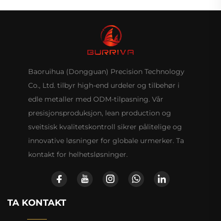
Baoruihua (Dongguan) Precision Technology
Co., Ltd. tilbyr high-end urdeler og tilbehør i
edle metaller med ODM-tilpasning. Vår
presisjonsproduksjon, lean production og
sveitsisk kvalitetskontroll sikrer pålitelige og
innovative løsninger for globale urmerker. Ta
kontakt for helhetsløsninger.
TA KONTAKT