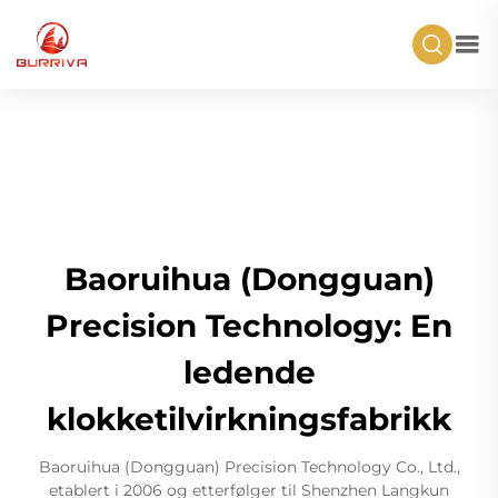
Baoruihua (Dongguan)
Precision Technology: En
ledende
klokketilvirkningsfabrikk
Baoruihua (Dongguan) Precision Technology Co., Ltd.,
etablert i 2006 og etterfølger til Shenzhen Langkun