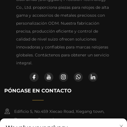
Co., Ltd. proporciona piezas para relojes de alta
gama y accesorios de metales preciosos con
personalización ODM. Nuestra fabricación
precisa, producción eficiente y control de
calidad de nivel suizo ofrecen soluciones
innovadoras y confiables para marcas relojeras
globales. Contáctenos para obtener un servicio
integral.
PÓNGASE EN CONTACTO
Edificio 5, No.459 Xiecao Road, Xiegang town,
Dongguan, Guangdong