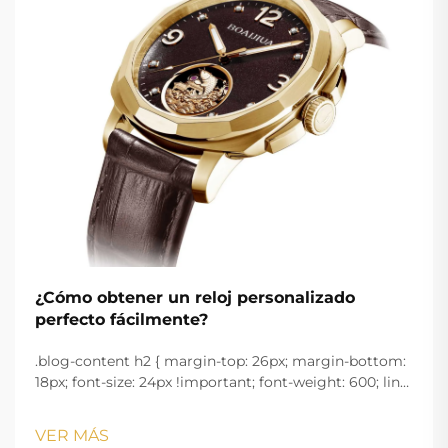
¿Cómo obtener un reloj personalizado
perfecto fácilmente?
.blog-content h2 { margin-top: 26px; margin-bottom:
18px; font-size: 24px !important; font-weight: 600; line-
height: normal; } .blog-content h3 { margin-top: 26px;
margin-bottom: 18px; font-size: 20px !important; font-
VER MÁS
w...