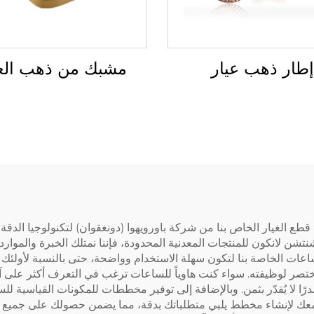
مشبك من ذهب العي
إطار ذهب عيار
الغيار الخاص بنا من شركة باورويهوا (دونغقوان) لتكنولوجيا الدقة 
2، وبجذور لنا في شركة شنتشن لانكون للمنتجات المعدنية المحدودة، فإننا نمتلك ا
ساعات الخاصة بنا لتكون سهلة الاستخدام وواضحة، حتى بالنسبة لأول
لوظيفته. سواء كنت هاوياً للساعات ترغب في التعرف أكثر على آليّ
 لا يُقدّر بثمن. وبالإضافة إلى توفير مخططات للمكونات القياسية ل
لعمل معك لإنشاء مخطط يلبي متطلباتك بدقة، مما يضمن حصولك على جميع ا