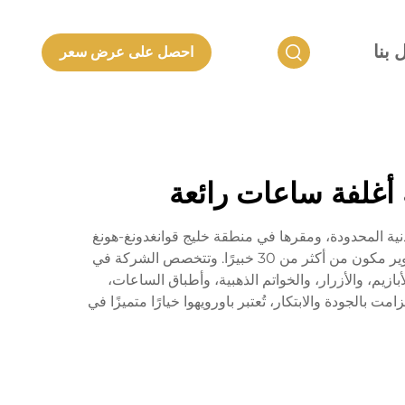
 بنا
احصل على عرض سعر
ة أغلفة ساعات رائعة
لفت شركة شنتشن لانكون للمنتجات المعدنية المحدودة، ومقرها في منطقة خليج قوانغدونغ-هونغ
كونغ-ماكاو. تبلغ مساحة مصنع الشركة أكثر من 20,000 متر مربع، وهو موطن لأكثر من 500 موظف ماهر وفريق بحث وتطوير مكون من أكثر من 30 خبيرًا. وتتخصص الشركة في
زيم، والأزرار، والخواتم الذهبية، وأطباق الساعات،
بالجودة والابتكار، تُعتبر باورويهوا خيارًا متميزًا في