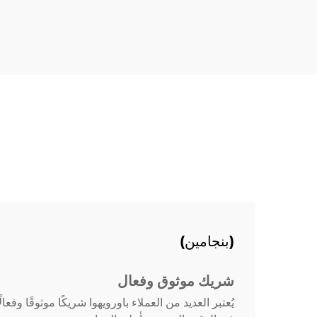
18px; font-size: 20px !important;
font-w...
(بنجامين)
شريك موثوق وفعال
يُعتبر العديد من العملاء باورويهوا شريكًا موثوقًا 