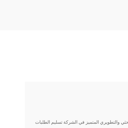
tant;
18px; font-size: 20px !important;
t-w...
font-w...
البحثي والتطويري المتميز في الشركة تسليم الطلبات