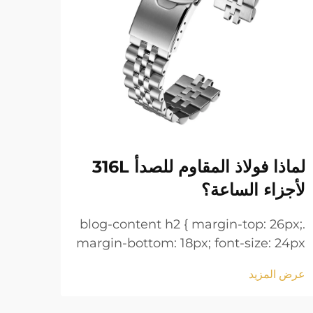
لماذا فولاذ المقاوم للصدأ 316L
أساو
لأجزاء الساعة؟
لمعا
6px;
.blog-content h2 { margin-top: 26px;
 24px
margin-bottom: 18px; font-size: 24px
line-
!important; font-weight: 600; line-
عرض المزيد
عرض ا
 h3 {
height: normal; } .blog-content h3 {
tom:
margin-top: 26px; margin-bottom: