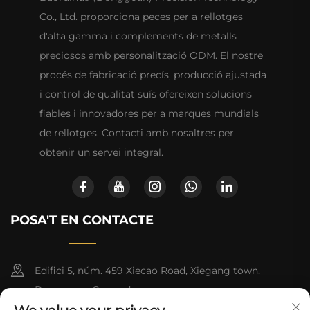
Co., Ltd. proporciona peces per a rellotges
d'alta gamma i complements de metalls
preciosos amb personalització ODM. El nostre
procés de fabricació precís, producció ajustada
i control de qualitat suís ofereixen solucions
fiables i innovadores per a marques mundials
de rellotges. Contacti amb nosaltres per
obtenir un servei integral.
POSA'T EN CONTACTE
Edifici 5, núm. 459 Xiecao Road, Xiegang town,
Dongguan, Guangdong