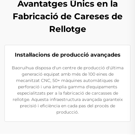
Avantatges Únics en la
Fabricació de Careses de
Rellotge
Instal·lacions de producció avançades
Baoruihua disposa d'un centre de producció d'última
generació equipat amb més de 100 eines de
mecanitzat CNC, 50+ màquines automàtiques de
perforació i una àmplia gamma d'equipaments
especialitzats per a la fabricació de carcasses de
rellotge. Aquesta infraestructura avançada garanteix
precisió i eficiència en cada pas del procés de
producció.