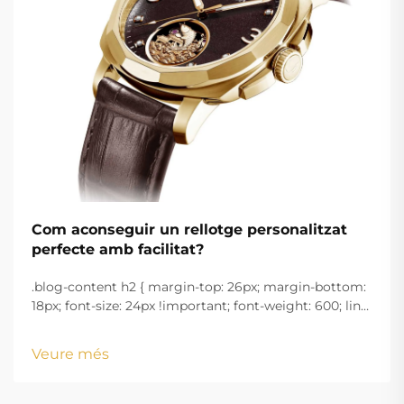
Com aconseguir un rellotge personalitzat
perfecte amb facilitat?
.blog-content h2 { margin-top: 26px; margin-bottom:
18px; font-size: 24px !important; font-weight: 600; line-
height: normal; } .blog-content h3 { margin-top: 26px;
margin-bottom: 18px; font-size: 20px !important; font-
Veure més
w...