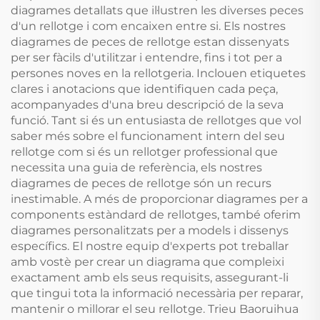
diagrames detallats que il·lustren les diverses peces
d'un rellotge i com encaixen entre si. Els nostres
diagrames de peces de rellotge estan dissenyats
per ser fàcils d'utilitzar i entendre, fins i tot per a
persones noves en la rellotgeria. Inclouen etiquetes
clares i anotacions que identifiquen cada peça,
acompanyades d'una breu descripció de la seva
funció. Tant si és un entusiasta de rellotges que vol
saber més sobre el funcionament intern del seu
rellotge com si és un rellotger professional que
necessita una guia de referència, els nostres
diagrames de peces de rellotge són un recurs
inestimable. A més de proporcionar diagrames per a
components estàndard de rellotges, també oferim
diagrames personalitzats per a models i dissenys
específics. El nostre equip d'experts pot treballar
amb vostè per crear un diagrama que compleixi
exactament amb els seus requisits, assegurant-li
que tingui tota la informació necessària per reparar,
mantenir o millorar el seu rellotge. Trieu Baoruihua