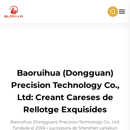
Baoruihua (Dongguan)
Precision Technology Co.,
Ltd: Creant Careses de
Rellotge Exquisides
Baoruihua (Dongguan) Precision Technology Co., Ltd,
fundada el 2006 i successora de Shenzhen Langkun