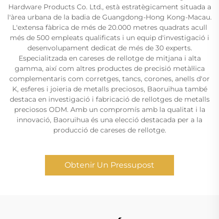
Hardware Products Co. Ltd., està estratègicament situada a
l'àrea urbana de la badia de Guangdong-Hong Kong-Macau.
L'extensa fàbrica de més de 20.000 metres quadrats acull
més de 500 empleats qualificats i un equip d'investigació i
desenvolupament dedicat de més de 30 experts.
Especialitzada en careses de rellotge de mitjana i alta
gamma, així com altres productes de precisió metàl·lica
complementaris com corretges, tancs, corones, anells d'or
K, esferes i joieria de metalls preciosos, Baoruihua també
destaca en investigació i fabricació de rellotges de metalls
preciosos ODM. Amb un compromís amb la qualitat i la
innovació, Baoruihua és una elecció destacada per a la
producció de careses de rellotge.
Obtenir Un Pressupost