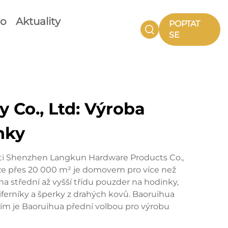
eo
Aktuality
POPTAT
SE
 Co., Ltd: Výroba
nky
osti Shenzhen Langkun Hardware Products Co.,
oze přes 20 000 m² je domovem pro více než
a střední až vyšší třídu pouzder na hodinky,
iferníky a šperky z drahých kovů. Baoruihua
cím je Baoruihua přední volbou pro výrobu