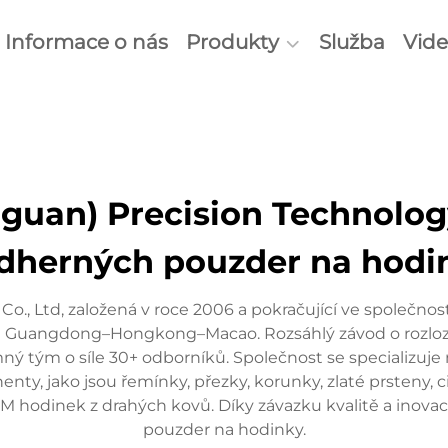
Informace o nás
Produkty
Služba
Vid
uan) Precision Technology
dherných pouzder na hodi
o., Ltd, založená v roce 2006 a pokračující ve společn
Zálivů Guangdong–Hongkong–Macao. Rozsáhlý závod o rozl
tým o síle 30+ odborníků. Společnost se specializuje n
nty, jako jsou řemínky, přezky, korunky, zlaté prsteny, c
ODM hodinek z drahých kovů. Díky závazku kvalitě a inova
pouzder na hodinky.