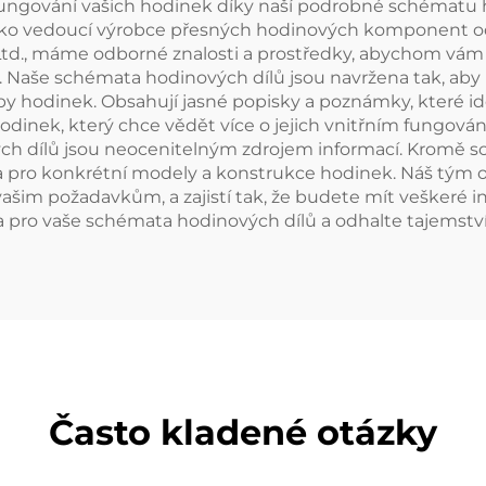
ungování vašich hodinek díky naší podrobné schématu 
Jako vedoucí výrobce přesných hodinových komponent od
., máme odborné znalosti a prostředky, abychom vám pos
í. Naše schémata hodinových dílů jsou navržena tak, aby 
oby hodinek. Obsahují jasné popisky a poznámky, které id
odinek, který chce vědět více o jejich vnitřním fungován
ých dílů jsou neocenitelným zdrojem informací. Kromě 
 pro konkrétní modely a konstrukce hodinek. Náš tým 
ašim požadavkům, a zajistí tak, že budete mít veškeré 
 pro vaše schémata hodinových dílů a odhalte tajemstv
Často kladené otázky