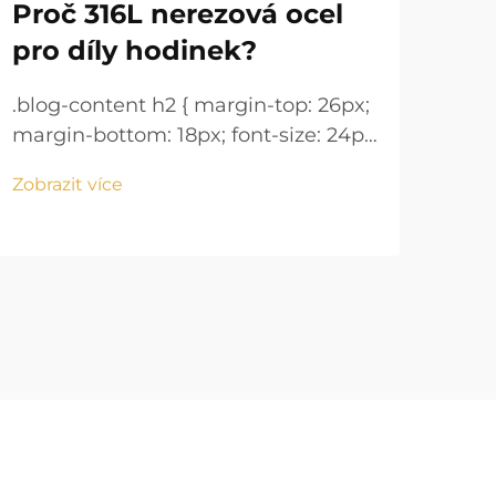
Proč 316L nerezová ocel
Ná
pro díly hodinek?
je 
.blog-content h2 { margin-top: 26px;
.blo
margin-bottom: 18px; font-size: 24px
marg
!important; font-weight: 600; line-
!imp
Zobrazit více
Zobr
height: normal; } .blog-content h3 {
heig
margin-top: 26px; margin-bottom:
mar
18px; font-size: 20px !important;
18px
font-w...
font