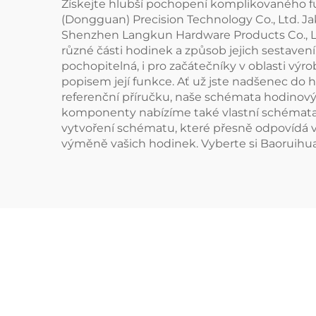
Získejte hlubší pochopení komplikovaného f
(Dongguan) Precision Technology Co., Ltd. 
Shenzhen Langkun Hardware Products Co., Ltd
různé části hodinek a způsob jejich sestaven
pochopitelná, i pro začátečníky v oblasti výr
popisem její funkce. Ať už jste nadšenec do h
referenční příručku, naše schémata hodinov
komponenty nabízíme také vlastní schémata
vytvoření schématu, které přesně odpovídá v
výměně vašich hodinek. Vyberte si Baoruihua