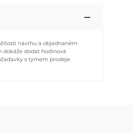
ložitosti návrhu a objednaném
ům dokáže dodat hodinová
požadavky s týmem prodeje