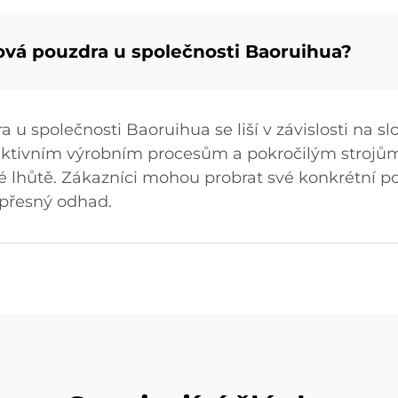
nová pouzdra u společnosti Baoruihua?
 u společnosti Baoruihua se liší v závislosti na s
fektivním výrobním procesům a pokročilým stroj
né lhůtě. Zákazníci mohou probrat své konkrétní 
 přesný odhad.