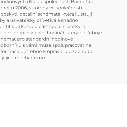
hodinových dílů od společnosti Baoruihua
 roku 2006, s kořeny ve společnosti
kytli detailní schémata, která ilustrují
byla uživatelsky přívětivá a snadno
entifikují každou část spolu s krátkým
í, nebo profesionální hodinář, který potřebuje
schémat pro standardní hodinové
odborníků s vámi může spolupracovat na
informace potřebné k opravě, údržbě nebo
í jejich mechanismu.