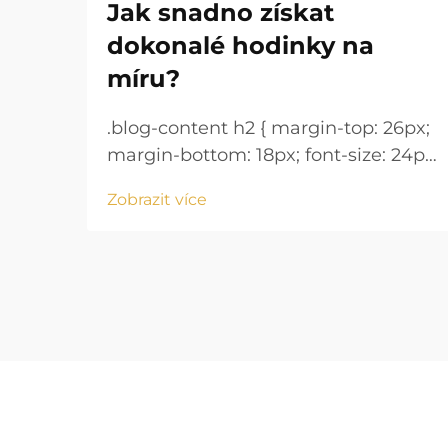
Jak snadno získat
dokonalé hodinky na
míru?
.blog-content h2 { margin-top: 26px;
margin-bottom: 18px; font-size: 24px
!important; font-weight: 600; line-
Zobrazit více
height: normal; } .blog-content h3 {
margin-top: 26px; margin-bottom:
18px; font-size: 20px !important;
font-w...