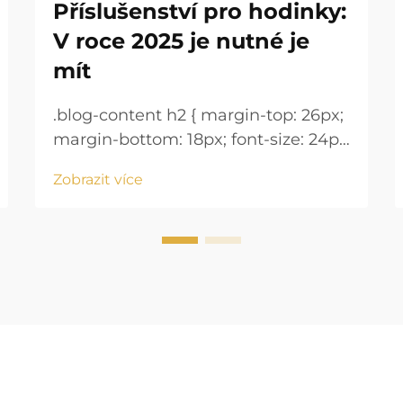
Příslušenství pro hodinky:
V roce 2025 je nutné je
mít
.blog-content h2 { margin-top: 26px;
margin-bottom: 18px; font-size: 24px
!important; font-weight: 600; line-
Zobrazit více
height: normal; } .blog-content h3 {
margin-top: 26px; margin-bottom:
18px; font-size: 20px !important;
font-w...