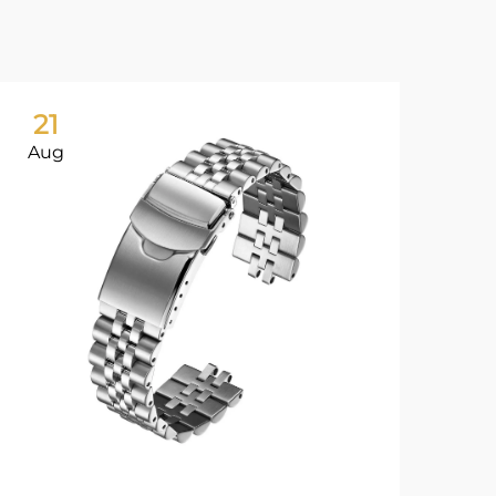
21
2
Aug
Au