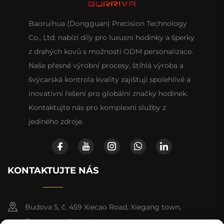
Baoruihua (Dongguan) Precision Technology
Co., Ltd. nabízí díly pro luxusní hodinky a šperky
z drahých kovů s možností ODM personalizace.
Naše přesné výrobní procesy, štíhlá výroba a
švýcarská kontrola kvality zajišťují spolehlivé a
inovativní řešení pro globální značky hodinek.
Kontaktujte nás pro komplexní služby z
jediného zdroje.
KONTAKTUJTE NÁS
Budova 5, č. 459 Xiecao Road, Xiegang town,
Dongguan, Kuang-tung