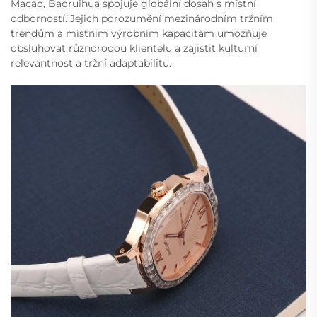
Macao, Baoruihua spojuje globální dosah s místní
odborností. Jejich porozumění mezinárodním tržním
trendům a místním výrobním kapacitám umožňuje
obsluhovat různorodou klientelu a zajistit kulturní
relevantnost a tržní adaptabilitu.