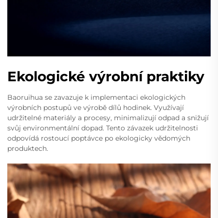
Ekologické výrobní praktiky
Baoruihua se zavazuje k implementaci ekologických
výrobních postupů ve výrobě dílů hodinek. Využívají
udržitelné materiály a procesy, minimalizují odpad a snižují
svůj environmentální dopad. Tento závazek udržitelnosti
odpovídá rostoucí poptávce po ekologicky vědomých
produktech.