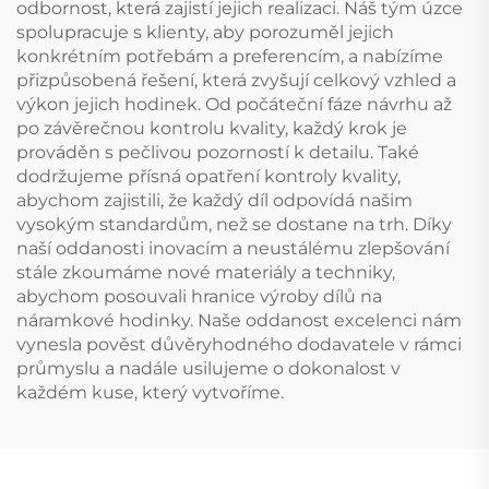
odbornost, která zajistí jejich realizaci. Náš tým úzce
spolupracuje s klienty, aby porozuměl jejich
konkrétním potřebám a preferencím, a nabízíme
přizpůsobená řešení, která zvyšují celkový vzhled a
výkon jejich hodinek. Od počáteční fáze návrhu až
po závěrečnou kontrolu kvality, každý krok je
prováděn s pečlivou pozorností k detailu. Také
dodržujeme přísná opatření kontroly kvality,
abychom zajistili, že každý díl odpovídá našim
vysokým standardům, než se dostane na trh. Díky
naší oddanosti inovacím a neustálému zlepšování
stále zkoumáme nové materiály a techniky,
abychom posouvali hranice výroby dílů na
náramkové hodinky. Naše oddanost excelenci nám
vynesla pověst důvěryhodného dodavatele v rámci
průmyslu a nadále usilujeme o dokonalost v
každém kuse, který vytvoříme.