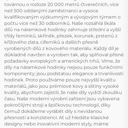
továrnou o rozloze 20 000 metrů čtverečních, více
než 500 oddanými zaměstnanci a vysoce
kvalifikovaným výzkumným a vývojovým týmem o
počtu více než 30 odborníků. Naše rozsáhlá škála
dílů na náramkové hodinky zahrnuje střední a vyšší
třídy řemínků, skříněk, přezek, korunek, prstenů z
křížového zlata, ciferníků a dalších přesně
vyrobených dílů z kovového materiálu. Každý díl je
důkladně navržen a vyroben tak, aby splňoval přísné
požadavky evropských a amerických trhů. Víme, že
díly na náramkové hodinky nejsou pouze funkčními
komponenty; jsou podstatou elegance a trvanlivosti
hodinek. Proto používáme pouze nejvyšší kvalitu
materiálů, jako jsou prémiové kovy a slitiny vysoké
kvality, abychom zajistili, že naše díly vydrží zkoušku
času. Naše moderní výrobní zařízení jsou vybavena
pokročilými stroji a špičkovou technologií, díky
čemuž dokážeme vyrábět díly s nevídanou
přesností a konzistencí. Ať už hledáte klasické
designy nebo inovativní moderní styly, máme