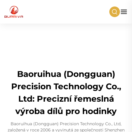
Baoruihua (Dongguan)
Precision Technology Co.,
Ltd: Precizní řemeslná
výroba dílů pro hodinky
Baoruihua (Dongguan) Precision Technology Co., Ltd,
založená v roce 2006 a vyvinutá ze společnosti Shenzhen