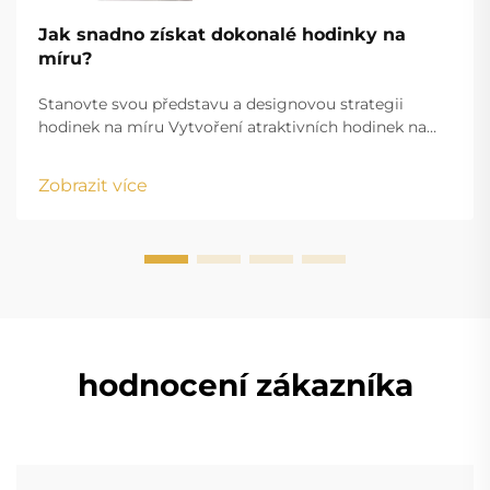
Jak snadno získat dokonalé hodinky na
míru?
Stanovte svou představu a designovou strategii
hodinek na míru Vytvoření atraktivních hodinek na
míru začíná jasně definovanou představou, která sladí
vaše estetické cíle s funkčními požadavky. Ať už
Zobrazit více
vytváříte firemní dárkové předměty nebo osobně
upravený doplněk...
hodnocení zákazníka