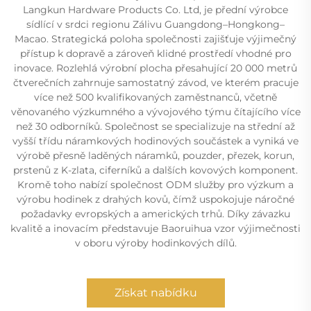
Langkun Hardware Products Co. Ltd, je přední výrobce
sídlící v srdci regionu Zálivu Guangdong–Hongkong–
Macao. Strategická poloha společnosti zajišťuje výjimečný
přístup k dopravě a zároveň klidné prostředí vhodné pro
inovace. Rozlehlá výrobní plocha přesahující 20 000 metrů
čtverečních zahrnuje samostatný závod, ve kterém pracuje
více než 500 kvalifikovaných zaměstnanců, včetně
věnovaného výzkumného a vývojového týmu čítajícího více
než 30 odborníků. Společnost se specializuje na střední až
vyšší třídu náramkových hodinových součástek a vyniká ve
výrobě přesně laděných náramků, pouzder, přezek, korun,
prstenů z K-zlata, ciferníků a dalších kovových komponent.
Kromě toho nabízí společnost ODM služby pro výzkum a
výrobu hodinek z drahých kovů, čímž uspokojuje náročné
požadavky evropských a amerických trhů. Díky závazku
kvalitě a inovacím představuje Baoruihua vzor výjimečnosti
v oboru výroby hodinkových dílů.
Získat nabídku