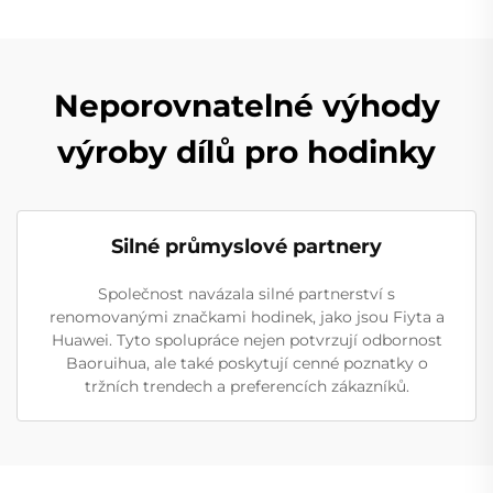
Neporovnatelné výhody
výroby dílů pro hodinky
Silné průmyslové partnery
Společnost navázala silné partnerství s
renomovanými značkami hodinek, jako jsou Fiyta a
Huawei. Tyto spolupráce nejen potvrzují odbornost
Baoruihua, ale také poskytují cenné poznatky o
tržních trendech a preferencích zákazníků.