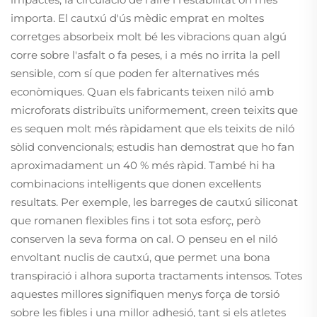
importa. El cautxú d'ús mèdic emprat en moltes
corretges absorbeix molt bé les vibracions quan algú
corre sobre l'asfalt o fa peses, i a més no irrita la pell
sensible, com sí que poden fer alternatives més
econòmiques. Quan els fabricants teixen niló amb
microforats distribuïts uniformement, creen teixits que
es sequen molt més ràpidament que els teixits de niló
sòlid convencionals; estudis han demostrat que ho fan
aproximadament un 40 % més ràpid. També hi ha
combinacions intel·ligents que donen excel·lents
resultats. Per exemple, les barreges de cautxú siliconat
que romanen flexibles fins i tot sota esforç, però
conserven la seva forma on cal. O penseu en el niló
envoltant nuclis de cautxú, que permet una bona
transpiració i alhora suporta tractaments intensos. Totes
aquestes millores signifiquen menys força de torsió
sobre les fibles i una millor adhesió, tant si els atletes