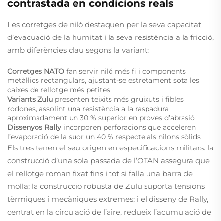
contrastada en condicions reals
Les corretges de niló destaquen per la seva capacitat
d’evacuació de la humitat i la seva resistència a la fricció,
amb diferències clau segons la variant:
Corretges NATO
fan servir niló més fi i components
metàl·lics rectangulars, ajustant-se estretament sota les
caixes de rellotge més petites
Variants Zulu
presenten teixits més gruixuts i fibles
rodones, assolint una resistència a la raspadura
aproximadament un 30 % superior en proves d’abrasió
Dissenyos Rally
incorporen perforacions que acceleren
l’evaporació de la suor un 40 % respecte als nilons sòlids
Els tres tenen el seu origen en especificacions militars: la
construcció d’una sola passada de l’OTAN assegura que
el rellotge roman fixat fins i tot si falla una barra de
molla; la construcció robusta de Zulu suporta tensions
tèrmiques i mecàniques extremes; i el disseny de Rally,
centrat en la circulació de l’aire, redueix l’acumulació de