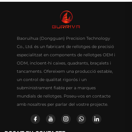
Baoruihua (Dongguan) Precision Technology
Co., Ltd. és un fabricant de rellotges de precisió
especialitzat en components de rellotges OEM i
ODM, incloent-hi caixes, quadrants, braçalets i
tancaments. Ofereixem una producció estable,
un control de qualitat rigorós i un
subministrament fiable per a marques
mundials de rellotges. Poseu-vos en contacte
amb nosaltres per parlar del vostre projecte.