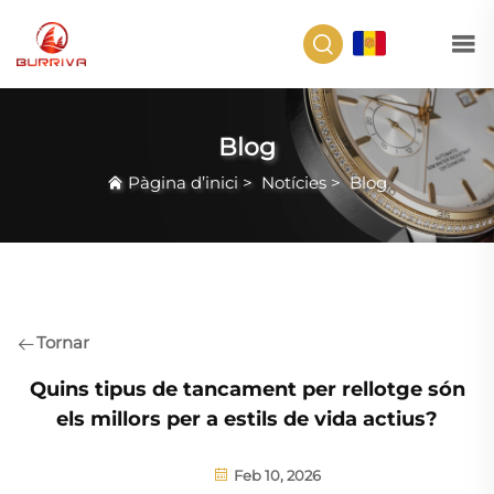
CA
Blog
Pàgina d’inici
>
Notícies
>
Blog
Tornar
Quins tipus de tancament per rellotge són
els millors per a estils de vida actius?
Feb 10, 2026