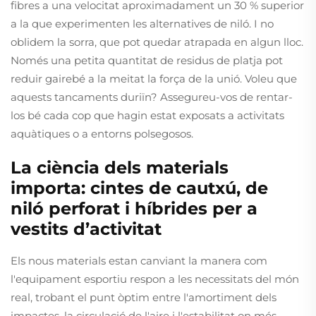
fibres a una velocitat aproximadament un 30 % superior
a la que experimenten les alternatives de niló. I no
oblidem la sorra, que pot quedar atrapada en algun lloc.
Només una petita quantitat de residus de platja pot
reduir gairebé a la meitat la força de la unió. Voleu que
aquests tancaments duriïn? Assegureu-vos de rentar-
los bé cada cop que hagin estat exposats a activitats
aquàtiques o a entorns polsegosos.
La ciència dels materials
importa: cintes de cautxú, de
niló perforat i híbrides per a
vestits d’activitat
Els nous materials estan canviant la manera com
l'equipament esportiu respon a les necessitats del món
real, trobant el punt òptim entre l'amortiment dels
impactes, la circulació de l'aire i l'estabilitat on més