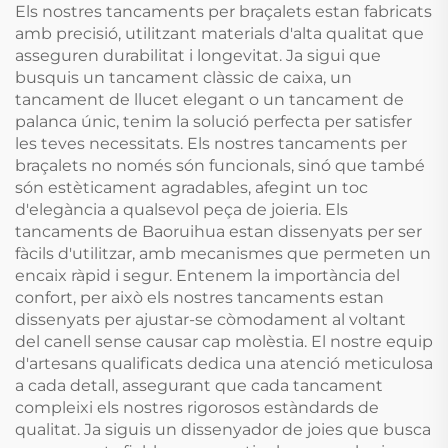
Els nostres tancaments per braçalets estan fabricats
amb precisió, utilitzant materials d'alta qualitat que
asseguren durabilitat i longevitat. Ja sigui que
busquis un tancament clàssic de caixa, un
tancament de llucet elegant o un tancament de
palanca únic, tenim la solució perfecta per satisfer
les teves necessitats. Els nostres tancaments per
braçalets no només són funcionals, sinó que també
són estèticament agradables, afegint un toc
d'elegància a qualsevol peça de joieria. Els
tancaments de Baoruihua estan dissenyats per ser
fàcils d'utilitzar, amb mecanismes que permeten un
encaix ràpid i segur. Entenem la importància del
confort, per això els nostres tancaments estan
dissenyats per ajustar-se còmodament al voltant
del canell sense causar cap molèstia. El nostre equip
d'artesans qualificats dedica una atenció meticulosa
a cada detall, assegurant que cada tancament
compleixi els nostres rigorosos estàndards de
qualitat. Ja siguis un dissenyador de joies que busca