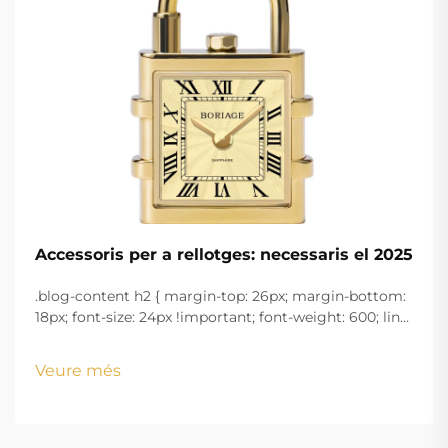
Accessoris per a rellotges: necessaris el 2025
.blog-content h2 { margin-top: 26px; margin-bottom:
18px; font-size: 24px !important; font-weight: 600; line-
height: normal; } .blog-content h3 { margin-top: 26px;
margin-bottom: 18px; font-size: 20px !important; font-
Veure més
w...