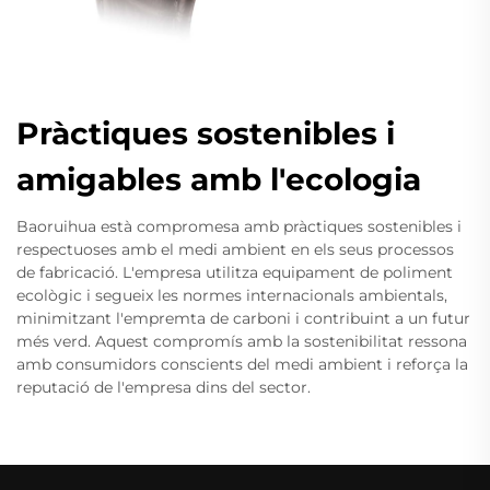
Pràctiques sostenibles i
amigables amb l'ecologia
Baoruihua està compromesa amb pràctiques sostenibles i
respectuoses amb el medi ambient en els seus processos
de fabricació. L'empresa utilitza equipament de poliment
ecològic i segueix les normes internacionals ambientals,
minimitzant l'empremta de carboni i contribuint a un futur
més verd. Aquest compromís amb la sostenibilitat ressona
amb consumidors conscients del medi ambient i reforça la
reputació de l'empresa dins del sector.