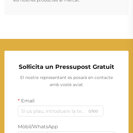
els nostres productes al mercat.
Sol·licita un Pressupost Gratuit
El nostre representant es posarà en contacte
amb vostè aviat.
Email
0/100
Mòbil/WhatsApp