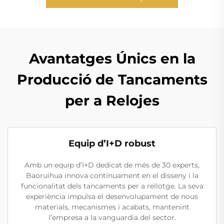
Avantatges Únics en la
Producció de Tancaments
per a Relojes
Equip d’I+D robust
Amb un equip d’I+D dedicat de més de 30 experts,
Baoruihua innova contínuament en el disseny i la
funcionalitat dels tancaments per a rellotge. La seva
experiència impulsa el desenvolupament de nous
materials, mecanismes i acabats, mantenint
l’empresa a la vanguardia del sector.