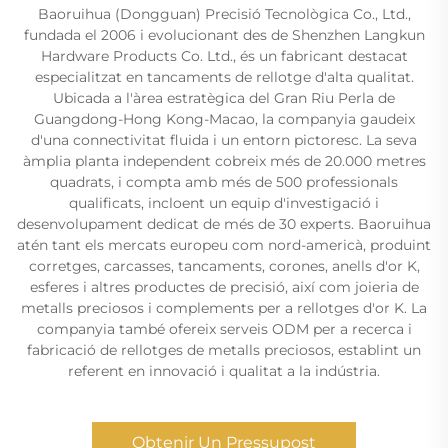
Baoruihua (Dongguan) Precisió Tecnològica Co., Ltd.,
fundada el 2006 i evolucionant des de Shenzhen Langkun
Hardware Products Co. Ltd., és un fabricant destacat
especialitzat en tancaments de rellotge d'alta qualitat.
Ubicada a l'àrea estratègica del Gran Riu Perla de
Guangdong-Hong Kong-Macao, la companyia gaudeix
d'una connectivitat fluida i un entorn pictoresc. La seva
àmplia planta independent cobreix més de 20.000 metres
quadrats, i compta amb més de 500 professionals
qualificats, incloent un equip d'investigació i
desenvolupament dedicat de més de 30 experts. Baoruihua
atén tant els mercats europeu com nord-americà, produint
corretges, carcasses, tancaments, corones, anells d'or K,
esferes i altres productes de precisió, així com joieria de
metalls preciosos i complements per a rellotges d'or K. La
companyia també ofereix serveis ODM per a recerca i
fabricació de rellotges de metalls preciosos, establint un
referent en innovació i qualitat a la indústria.
Obtenir Un Pressupost